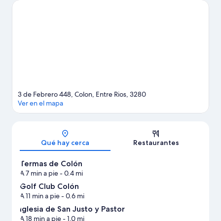
Tradición son lugares culturales destacados. ¿Quieres asistir a un
evento o partido mientras estás en la ciudad? Consulta el
calendario de Velódromo Municipal o Centro de Educación
Física n.° 3. Las actividades como pesca ofrecen una gran
oportunidad de disfrutar del agua y, si buscas un poco de
adrenalina, puedes hacer tours ecológicos, paseos a pie o
ciclismo en senderos y paseos a caballo en los alrededores.
Visita nuestra guía de Colón
3 de Febrero 448, Colon, Entre Rios, 3280
Ver en el mapa
Sección del mapa
Qué hay cerca
Restaurantes
Termas de Colón
A 7 min a pie
- 0.4 mi
Golf Club Colón
A 11 min a pie
- 0.6 mi
Iglesia de San Justo y Pastor
A 18 min a pie
- 1.0 mi