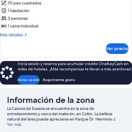
refrigerador
70 pies cuadrados
matrimonial
las
o
1 habitación
fotos
2
de
3 personas
individuales,
Habitación
refrigerador
1 cama individual
cuádruple
Más
Más detalles
estándar,
detalles
1
sobre
Ver precio
Habitación
habitación,
cuádruple
refrigerador
estándar,
Inicia sesión y reserva para acumular crédito OneKeyCash en
1
miles de hoteles. ¡Más recompensas te llevan a más aventuras!
habitación,
refrigerador
Iniciar sesión
Registrarme gratis
Información de la zona
La Casona de Susana se encuentra en la zona de
entretenimiento y cerca del malecón, en Colón. La belleza
natural del área puede apreciarse en Parque Dr. Herminio J.
Quirós y Parque Municipal París Londres, mientras que Museo
Ver más
Historico Regional de la Colonia San Jose y Museo de la