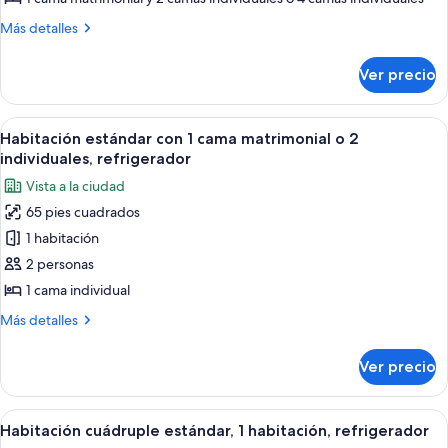
superior,
Más
Más detalles
refrigerador
detalles
sobre
Ver precio
Habitación
cuádruple
superior,
Abrir
Una habitación con cama individual, c
6
refrigerador
Habitación estándar con 1 cama matrimonial o 2
todas
individuales, refrigerador
las
Vista a la ciudad
fotos
65 pies cuadrados
de
1 habitación
Habitación
estándar
2 personas
con
1 cama individual
1
Más
Más detalles
cama
detalles
matrimonial
sobre
Ver precio
Habitación
o
estándar
2
con
Abrir
Un dormitorio con una cama, una mesit
individuales,
4
1
Habitación cuádruple estándar, 1 habitación, refrigerador
todas
cama