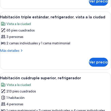
Ver precio
Habitación
doble
superior,
Abrir
Un dormitorio con cama, mesita de noc
2
refrigerador
Habitación triple estándar, refrigerador, vista a la ciudad
todas
Vista a la ciudad
las
65 pies cuadrados
fotos
de
3 personas
Habitación
2 camas individuales y 1 cama matrimonial
triple
Más
Más detalles
estándar,
detalles
refrigerador,
sobre
Ver precio
Habitación
vista
triple
a
estándar,
Abrir
Un dormitorio con cama, televisor en
la
1
refrigerador,
Habitación cuádruple superior, refrigerador
todas
vista
ciudad
Vista a la ciudad
a
las
la
213 pies cuadrados
fotos
ciudad
de
1 habitación
Habitación
4 personas
cuádruple
1 cama matrimonial y 2 camas individuales o 4 camas individuales