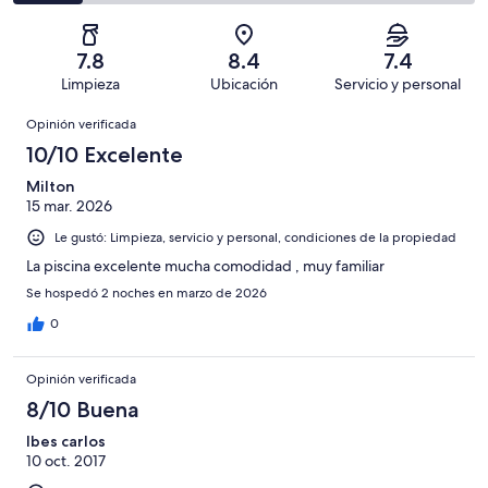
en
decir,
de
Basada
es
10
Aceptable.
2,
en
decir,
de
Basada
es
8
Malo.
7.8
8.4
7.4
26
en
decir,
de
Basada
Limpieza
Ubicación
Servicio y personal
opiniones
2
Terrible.
26
en
Opiniones
de
Basada
opiniones
Opinión verificada
2
26
en
de
10/10 Excelente
opiniones
4
26
de
Milton
opiniones
15 mar. 2026
26
opiniones
Le gustó: Limpieza, servicio y personal, condiciones de la propiedad
La piscina excelente mucha comodidad , muy familiar
Se hospedó 2 noches en marzo de 2026
0
Opinión verificada
8/10 Buena
Ibes carlos
10 oct. 2017