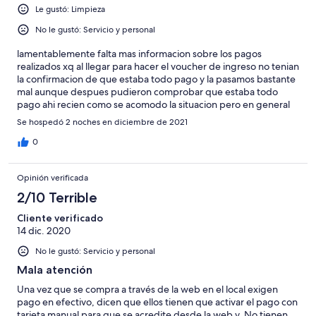
Le gustó: Limpieza
No le gustó: Servicio y personal
lamentablemente falta mas informacion sobre los pagos
realizados xq al llegar para hacer el voucher de ingreso no tenian
la confirmacion de que estaba todo pago y la pasamos bastante
mal aunque despues pudieron comprobar que estaba todo
pago ahi recien como se acomodo la situacion pero en general
como era nuestra primera experiencia con este tipo de reserva
Se hospedó 2 noches en diciembre de 2021
nos que nos dejo un poco con dudas para la proxima ves que
quisieramos hacer de nuevo una reserva
0
Opinión verificada
2/10 Terrible
Cliente verificado
14 dic. 2020
No le gustó: Servicio y personal
Mala atención
Una vez que se compra a través de la web en el local exigen
pago en efectivo, dicen que ellos tienen que activar el pago con
tarjeta manual para que se acredite desde la web y. No tienen