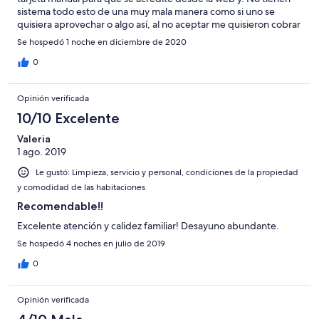
sistema todo esto de una muy mala manera como si uno se
quisiera aprovechar o algo así, al no aceptar me quisieron cobrar
por no adquirir una habitación como una especie de multa , una
Se hospedó 1 noche en diciembre de 2020
locura
0
Opinión verificada
10/10 Excelente
Valeria
1 ago. 2019
Le gustó: Limpieza, servicio y personal, condiciones de la propiedad
y comodidad de las habitaciones
Recomendable!!
Excelente atención y calidez familiar! Desayuno abundante.
Se hospedó 4 noches en julio de 2019
0
Opinión verificada