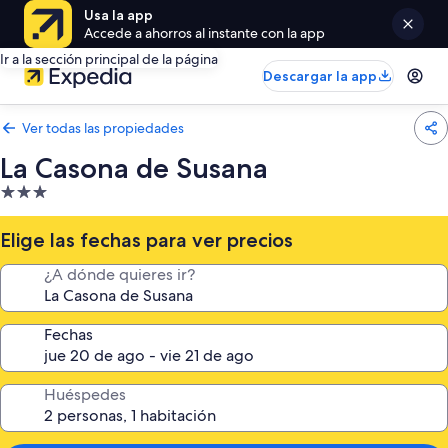
Usa la app
Accede a ahorros al instante con la app
Ir a la sección principal de la página
Descargar la app
Ver todas las propiedades
La Casona de Susana
Propiedad
de
3.0
Elige las fechas para ver precios
estrellas
¿A dónde quieres ir?
Fechas
Huéspedes