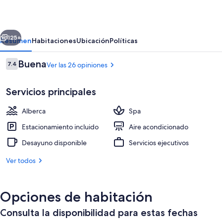
de
Susana
erior
Siguiente
125+
Resumen
Habitaciones
Ubicación
Políticas
Opiniones
Buena
7.4
Ver las 26 opiniones
7.4 de 10,
Servicios principales
Alberca
Spa
Estacionamiento incluido
Aire acondicionado
Desayuno disponible
Servicios ejecutivos
Alberca al aire libre por temporada y 
Ver todos
Opciones de habitación
Consulta la disponibilidad para estas fechas