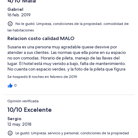
4/10 Mala
Gabriel
16 feb. 2019
No le gustó: Limpieza, condiciones de la propiedad, comodidad de
las habitaciones
Relacion costo calidad MALO
Susana es una persona muy agradable quese desvive por
atender a sus clientes. Las normas que ella pone en su espacio
no son comodas. Horario de pileta, manejo de las llaves del
lugar. El hotel está muy venido a bajo, falta de mantenimiento.
No cuenta con espacio verdes, y la foto de la pileta que figura
no está actualizada. Relacion precio calidad muy por de bajo de
Se hospedó 8 noches en febrero de 2019
satisfactorio. Nos quedamos solo 3 días de los 7 que arreglamos.
Cambiamos de lugar.
0
Opinión verificada
10/10 Excelente
Sergio
12 may. 2018
Le gustó: Limpieza, servicio y personal, condiciones de la propiedad