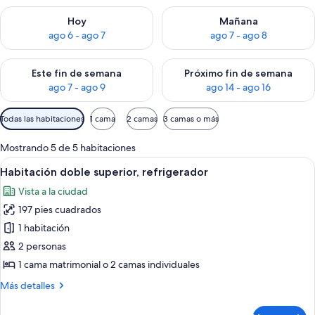
Consulta la disponibilidad para hoy ago 6 - ago 7
Consulta la disponibilidad pa
Hoy
Mañana
ago 6 - ago 7
ago 7 - ago 8
Consulta la disponibilidad para este fin de semana ago 7 - ag
Consulta la disponibilidad par
Este fin de semana
Próximo fin de semana
ago 7 - ago 9
ago 14 - ago 16
Filtros
Todas las habitaciones
1 cama
2 camas
3 camas o más
disponibles
para
Mostrando 5 de 5 habitaciones
las
Abrir
Una kitchenette compacta con un refri
2
Habitación doble superior, refrigerador
habitaciones
todas
Vista a la ciudad
las
197 pies cuadrados
fotos
de
1 habitación
Habitación
2 personas
doble
1 cama matrimonial o 2 camas individuales
superior,
Más
Más detalles
refrigerador
detalles
sobre