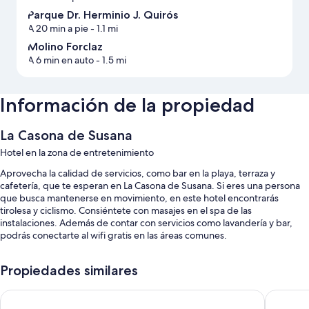
Parque Dr. Herminio J. Quirós
A 20 min a pie
- 1.1 mi
Molino Forclaz
A 6 min en auto
- 1.5 mi
Información de la propiedad
La Casona de Susana
Hotel en la zona de entretenimiento
Aprovecha la calidad de servicios, como bar en la playa, terraza y
cafetería, que te esperan en La Casona de Susana. Si eres una persona
que busca mantenerse en movimiento, en este hotel encontrarás
tirolesa y ciclismo. Consiéntete con masajes en el spa de las
instalaciones. Además de contar con servicios como lavandería y bar,
podrás conectarte al wifi gratis en las áreas comunes.
Estos son otros servicios:
Propiedades similares
Alberca al aire libre por temporada con tobogán y camastros
Holiday Inn Express Rosario by IHG
Costaren
Estacionamiento gratis