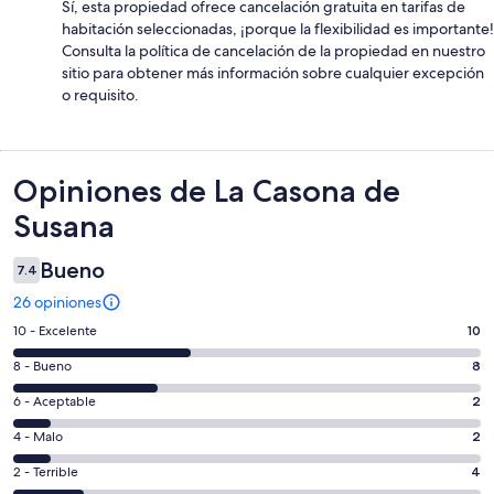
Sí, esta propiedad ofrece cancelación gratuita en tarifas de
habitación seleccionadas, ¡porque la flexibilidad es importante!
Consulta la política de cancelación de la propiedad en nuestro
sitio para obtener más información sobre cualquier excepción
o requisito.
Opiniones
Opiniones de La Casona de
Susana
Bueno
7.4
26 opiniones
Puntuación
10 - Excelente
10
de
Puntuación
8 - Bueno
8
10,
de
es
Puntuación
6 - Aceptable
2
8,
decir,
de
es
Puntuación
4 - Malo
2
Excelente.
6,
decir,
de
Basada
es
Puntuación
2 - Terrible
4
Bueno.
4,