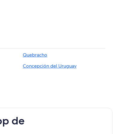
l Palmar
Quebracho
Concepción del Uruguay
Colón
Cambacua
pp de