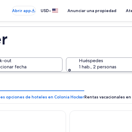
•
Abrir app
USD
Anunciar una propiedad
Ate
r
k-out
Huéspedes
cionar fecha
1 hab., 2 personas
res opciones de hoteles en Colonia Hocker
Rentas vacacionales en
r Colon
Costarenas Hotel & Spa