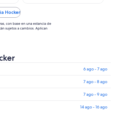
go
ia Hocker
ras, con base en una estancia de
stán sujetos a cambios. Aplican
cker
6 ago - 7 ago
7 ago - 8 ago
7 ago - 9 ago
14 ago - 16 ago