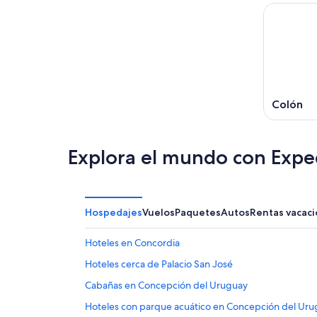
ago
noche,
fin
para
7
de
el
ago
semana,
próximo
-
7
fin
8
ago
de
ago
-
semana,
9
14
Colón
ago
ago
-
16
Explora el mundo con Expe
ago
Hospedajes
Vuelos
Paquetes
Autos
Rentas vacaci
Hoteles en Concordia
Hoteles cerca de Palacio San José
Cabañas en Concepción del Uruguay
Hoteles con parque acuático en Concepción del Ur