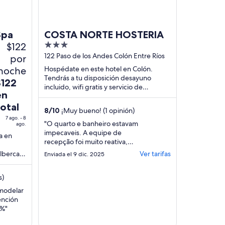
Spa
COSTA NORTE HOSTERIA
$122
3
out
122 Paso de los Andes Colón Entre Ríos
por
of
noche
Hospédate en este hotel en Colón.
5
Tendrás a tu disposición desayuno
l
$122
incluido, wifi gratis y servicio de
recio
en
recepción las 24 horas. Estarás muy
s
cerca de atracciones ...
total
8
/
10
¡Muy bueno! (1 opinión)
e
7 ago. - 8
122
"O quarto e banheiro estavam
ago.
impecaveis. A equipe de
n
a en
recepção foi muito reativa,
otal
quiseram me cobrar o quarto
lberca al
Ver tarifas
or
Enviada el 9 dic. 2025
a pesar que mostrei o recibo
oche
de pagamento no site da
el
s)
Hoteis.com, e também
achamos que o horario do
emodelar
cafe da manhã é muito tarde
go
ención
(a partir das 8.30), como a
l
0%"
nossa partida foi mais cedo,
pela ..."