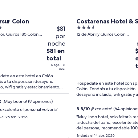
rsur Colon
Costarenas Hotel & 
$81
3.5
out
or. Quiros 185 Colón
12 de Abril y Quiros Colon
por
Ríos
Entre Rios
of
noche
5
El
E
$81 en
precio
p
total
es
e
17 ago. - 18
de
d
ago.
$81
$
ate en este hotel en Colón.
s a tu disposición desayuno
en
e
Hospédate en este hotel con sp
do, wifi gratis y estacionamiento
total
t
Colón. Tendrás a tu disposición
. Estarás muy cerca de atracciones
desayuno incluido, wifi gratis y a
por
p
arque ...
aire libre. Estarás muy cerca de
0
¡Muy bueno! (9 opiniones)
noche
n
atracciones como ...
del
d
8.8
/
10
¡Excelente! (64 opinione
excelente el personal volvería"
17
7
"Muy lindo hotel, solo faltaría r
 el 26 feb. 2026
ago
a
la ducha del baño, excelente at
al
a
del persona, recomendable 10
18
8
Enviada el 14 abr. 2026