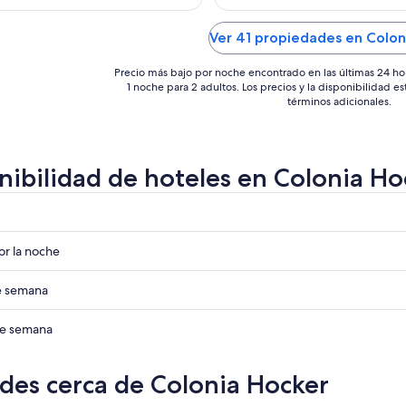
ago
a
Ver 41 propiedades en Colon
Precio más bajo por noche encontrado en las últimas 24 ho
1 noche para 2 adultos. Los precios y la disponibilidad e
términos adicionales.
nibilidad de hoteles en Colonia Ho
r
r
r la noche
r
de semana
r
 de semana
des cerca de Colonia Hocker