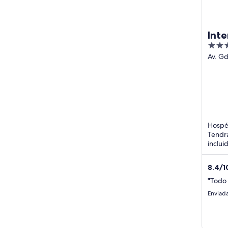
Inte
3
out
Av. Gd
Entre 
of
5
Hospéd
Tendrá
inclui
gratis
como P
8.4
/
1
"Todo 
Enviada