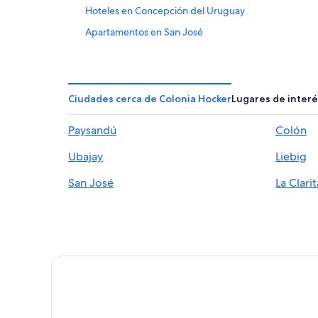
Hoteles en Concepción del Uruguay
Apartamentos en San José
Hoteles en San José
Hoteles cerca de Golf Club Colón
Cabañas en Villa Elisa
Ciudades cerca de Colonia Hocker
Lugares de interé
Hoteles 3 estrellas en Isla del puerto
Paysandú
Colón
Hoteles 3 estrellas en Colón
Ubajay
Liebig
Apart-Hoteles en Colón
Casas de huéspedes en Colón
San José
La Clarit
Hoteles de lujo en Colón
Hoteles con desayuno incluido en Colón
Hoteles con sauna en Colón
Hoteles en Colón
Cabañas en Liebig
Hoteles en Caseros