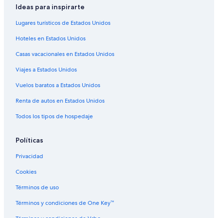
Hoteles con hidromasaje en Champagne
Ideas para inspirarte
Hoteles cerca de viñedos en Champagne
Lugares turísticos de Estados Unidos
Hoteles de senderismo en Champagne
Hoteles en Estados Unidos
Hoteles en Champagne
Casas vacacionales en Estados Unidos
Residencias en Champagne
Viajes a Estados Unidos
Casas de campo en Toulon la Montagne
Vuelos baratos a Estados Unidos
Hoteles en Somsois
Renta de autos en Estados Unidos
Hoteles en Saint-Lumier-en-Champagne
Hoteles en Saint-Amand-sur-Fion
Todos los tipos de hospedaje
Hoteles en Granges-sur-Aube
Políticas
Hoteles en Dommartin-le-Coq
Privacidad
Cookies
Términos de uso
Términos y condiciones de One Key™