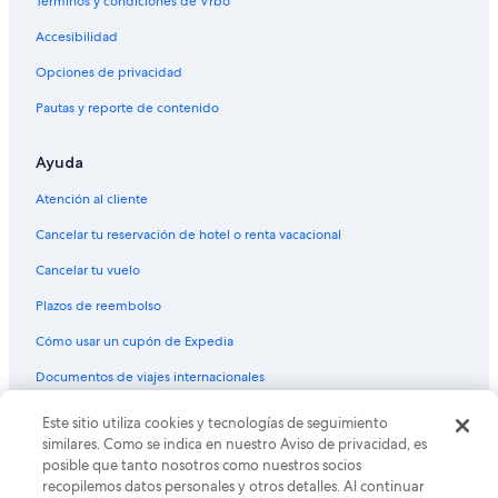
Términos y condiciones de Vrbo
Accesibilidad
Opciones de privacidad
Pautas y reporte de contenido
Ayuda
Atención al cliente
Cancelar tu reservación de hotel o renta vacacional
Cancelar tu vuelo
Plazos de reembolso
Cómo usar un cupón de Expedia
Documentos de viajes internacionales
Este sitio utiliza cookies y tecnologías de seguimiento
© 2026 Expedia, Inc., una empresa de Expedia Group. Todos los
derechos reservados. Expedia y el logo de Expedia son marcas
similares. Como se indica en nuestro Aviso de privacidad, es
registradas o marcas comerciales de Expedia, Inc. CST# 2029030-50.
posible que tanto nosotros como nuestros socios
recopilemos datos personales y otros detalles. Al continuar