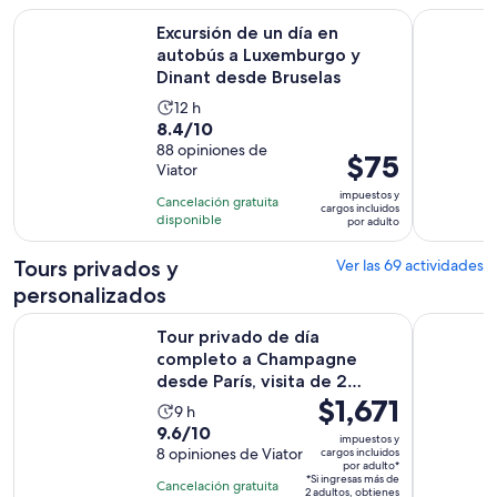
Excursión de un día en autobús a Luxemburgo y Dinant desd
Excursión 
Excursión de un día en
autobús a Luxemburgo y
Dinant desde Bruselas
La
12 h
8.4
8.4/10
actividad
de
88 opiniones de
dura
El
$75
Viator
10
12
precio
con
impuestos y
horas
Cancelación gratuita
es
cargos incluidos
88
disponible
por adulto
de
opiniones
$75.
Tours privados y
Ver las 69 actividades
por
personalizados
adulto
Tour privado de día completo a Champagne desde París, visi
Excursión 
Tour privado de día
completo a Champagne
desde París, visita de 2
El
$1,671
productor...
La
9 h
precio
9.6
9.6/10
actividad
impuestos y
es
de
8 opiniones de Viator
cargos incluidos
dura
por adulto*
de
10
9
*Si ingresas más de
Cancelación gratuita
2 adultos, obtienes
$1,671.