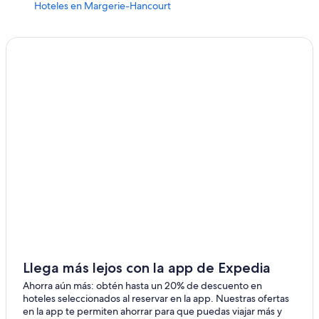
Hoteles en Margerie-Hancourt
Hoteles cerca de Chalons-Vatry
Hoteles en Saint-Léger-sous-Brienne
Hoteles en Pogny
Hoteles en Salon
Hoteles en Sainte-Maure
Hoteles en Dosches
Hoteles en Haussimont
Campings en Lesmont
Casas de huéspedes en Lesmont
Hoteles en Lesmont
Castillos en Bergères-lès-Vertus
Hoteles familiares en Bergères-lès-Vertus
Llega más lejos con la app de Expedia
Hoteles con aire acondicionado en Bergères-lès-Vertus
Ahorra aún más: obtén hasta un 20% de descuento en
hoteles seleccionados al reservar en la app. Nuestras ofertas
Hoteles en Bergères-lès-Vertus
en la app te permiten ahorrar para que puedas viajar más y