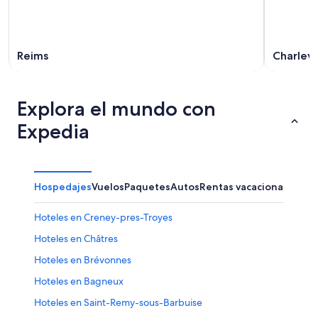
Reims
Charlevi
Explora el mundo con
Expedia
Hospedajes
Vuelos
Paquetes
Autos
Rentas vacacionales
Otr
Hoteles en Creney-pres-Troyes
Hoteles en Châtres
Hoteles en Brévonnes
Hoteles en Bagneux
Hoteles en Saint-Remy-sous-Barbuise