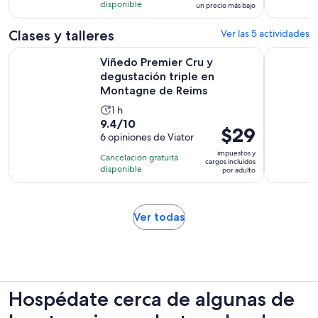
con
horas
disponible
un precio más bajo
por
8
adulto*
opiniones
Clases y talleres
Ver las 5 actividades
Viñedo Premier Cru y degustación triple en Montagne de R
Tour y deg
Viñedo Premier Cru y
degustación triple en
Montagne de Reims
La
1 h
9.4
9.4/10
actividad
El
$29
de
6 opiniones de Viator
dura
precio
10
1
impuestos y
Cancelación gratuita
es
cargos incluidos
con
hora
disponible
por adulto
de
6
$29.
opiniones
por
Se
Ver todas
adulto
abrirá
en
una
nueva
pestaña
Hospédate cerca de algunas de