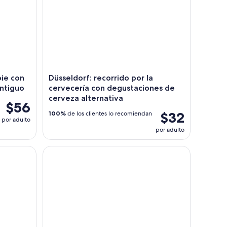
pie con
Düsseldorf: recorrido por la
antiguo
cervecería con degustaciones de
cerveza alternativa
$56
$32
100%
de los clientes lo recomiendan
por adulto
por adulto
por los lagos, el bosque y el castillo de Krickenbecker
Sushi, sake y estilo de vida japonés