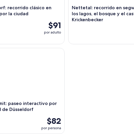
rf: recorrido clásico en
Nettetal: recorrido en seg
or la ciudad
los lagos, el bosque y el cas
Krickenbecker
$91
por adulto
 paseo interactivo por la ciudad de Düsseldorf
t: paseo interactivo por
d de Düsseldorf
$82
por persona