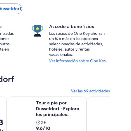
Düsseldorf
e
Accede a beneficios
 entradas
Los socios de One Key ahorran
ciones
un % o más en las opciones
nutos.
seleccionadas de actividades,
ta en
hoteles, autos y rentas
vacacionales.
Ver información sobre One Key
dorf
Ver las 69 actividades
eva pestaña
Se abrirá en una nueva pestaña
dorf
Tour a pie por Dusseldorf : Explora los principales lugares de
Düsseldorf: recorrido
Tour a pie por
Düssel
Dusseldorf : Explora
por la
los principales
degust
3
lugares de interés y
cerveza
La
La
2 h
2 h
io
jo...
9.6
9.4
9.6/10
9.4/10
actividad
activ
s y