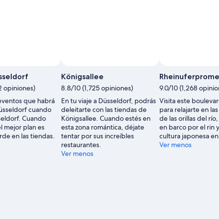
seldorf
Königsallee
Rheinuferprom
2 opiniones)
8.8/10 (1,725 opiniones)
9.0/10 (1,268 opinio
eventos que habrá
En tu viaje a Düsseldorf, podrás
Visita este bouleva
üsseldorf cuando
deleitarte con las tiendas de
para relajarte en las
seldorf. Cuando
Königsallee. Cuando estés en
de las orillas del rí
el mejor plan es
esta zona romántica, déjate
en barco por el rin 
rde en las tiendas.
tentar por sus increíbles
cultura japonesa en
restaurantes.
Ver menos
Ver menos