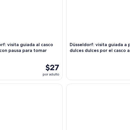
rf: visita guiada al casco
Düsseldorf: visita guiada a 
 con pausa para tomar
dulces dulces por el casco 
$27
por adulto
f: recorrido clásico en segway por la ciudad
Nettetal: recorrido en segway 