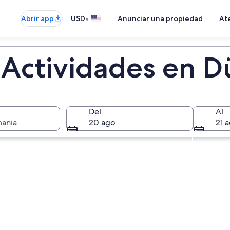
•
Abrir app
USD
Anunciar una propiedad
Ate
 Actividades en D
Del
Al
mania
20 ago
21 