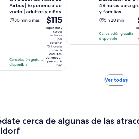
Airbus | Experiencia de
48 horas para gr
vuelo | adultos y niños
y familias
El
$115
E
La
La
30 min o más
5 h 20 min
precio
actividad
actividad
impuestos y
im
es
cargos
dura
dura
Cancelación gratuita
incluidos
de
disponible
30
5
por
$115.
persona*
minutos
horas
*Si ingresas
por
más de
y
2 adultos,
persona*
obtienes un
20
Cancelación gratuita
precio más
disponible
minutos
bajo
Se
Ver todas
abrir
en
una
nuev
pest
date cerca de algunas de las atrac
ldorf