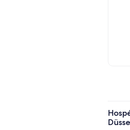
Hospé
Düsse