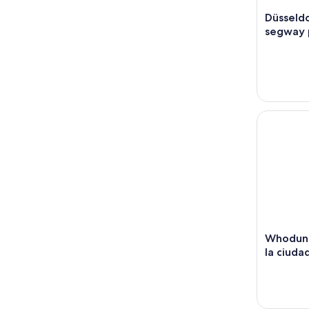
Düsseldo
segway p
Whodunnit:
Whodunni
la ciuda