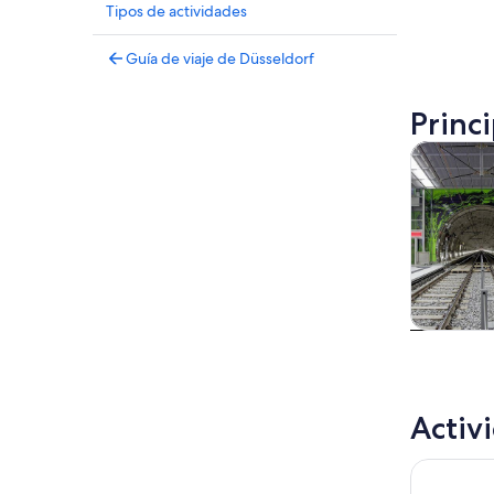
Tipos de actividades
Guía de viaje de Düsseldorf
Princ
Tours y ex
Tours
excursio
un d
Activ
Düsseldor