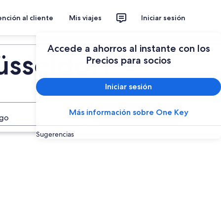
nción al cliente
Mis viajes
Iniciar sesión
Planear un viaje
Accede a ahorros al instante con los
üsseldorf
Precios para socios
Iniciar sesión
Más información sobre One Key
Buscar
ago
Sugerencias