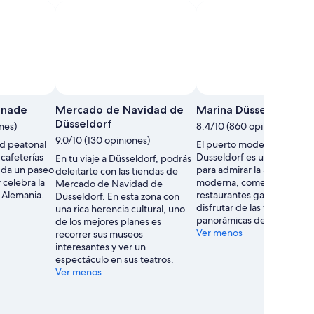
enade
Mercado de Navidad de
Marina Düsseldorf
Düsseldorf
nes)
8.4/10 (860 opiniones)
9.0/10 (130 opiniones)
rd peatonal
El puerto modernizado de
 cafeterías
Dusseldorf es un lugar idea
En tu viaje a Düsseldorf, podrás
o, da un paseo
para admirar la arquitectur
deleitarte con las tiendas de
y celebra la
moderna, comer en
Mercado de Navidad de
 Alemania.
restaurantes galardonados
Düsseldorf. En esta zona con
disfrutar de las vistas
una rica herencia cultural, uno
panorámicas de la ciudad.
de los mejores planes es
Ver menos
recorrer sus museos
interesantes y ver un
espectáculo en sus teatros.
Ver menos