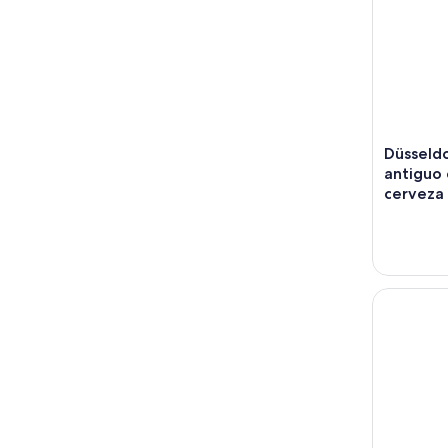
Düsseldo
antiguo
cerveza
Düsseldor