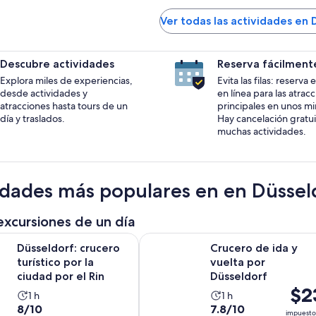
Ver todas las actividades en 
Descubre actividades
Reserva fácilment
Explora miles de experiencias,
Evita las filas: reserva
desde actividades y
en línea para las atrac
atracciones hasta tours de un
principales en unos mi
día y traslados.
Hay cancelación gratui
muchas actividades.
idades más populares en en Düssel
excursiones de un día
Se abrirá en una nu
: crucero turístico por la ciudad por el Rin
Crucero de ida y vuelta por Düssel
Düsseldorf: crucero
Crucero de ida y
turístico por la
vuelta por
ciudad por el Rin
Düsseldorf
El
$2
La
La
1 h
1 h
prec
8.0
7.8
8/10
7.8/10
actividad
actividad
impuesto