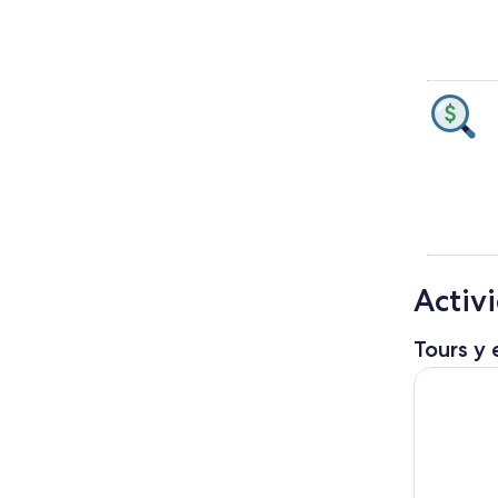
Activ
Tours y 
Düsseldorf