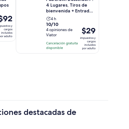
upos
4 Lugares, Tiros de
bienvenida + Entrada
l
$92
al club
La
4 h
precio
10.0
10/10
actividad
puestos y
es
El
$29
de
4 opiniones de
cargos
dura
incluidos
de
precio
Viator
10
4
por adulto
impuestos y
$92.
es
con
cargos
horas
Cancelación gratuita
incluidos
por
de
4
disponible
por adulto
adulto
$29.
opiniones
por
adulto
á
a
aña
ciones destacadas de