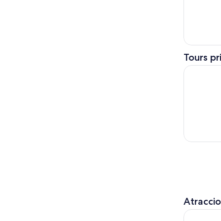
Tours pr
Experienci
Atracci
Simulador 