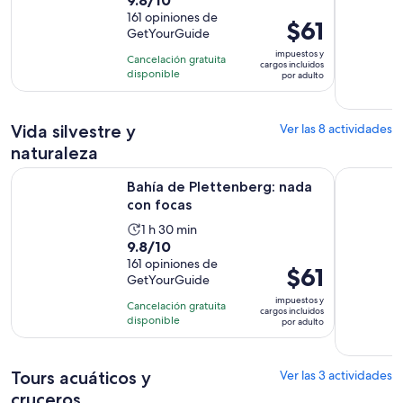
actividad
de
161 opiniones de
dura
El
$61
GetYourGuide
10
1
precio
con
impuestos y
hora
Cancelación gratuita
es
cargos incluidos
161
disponible
y
por adulto
de
opiniones
30
$61.
minutos
por
Vida silvestre y
Ver las 8 actividades
adulto
naturaleza
Se abrirá en una nueva
Bahía de Plettenberg: nada con focas
Bahía de P
Bahía de Plettenberg: nada
con focas
La
1 h 30 min
9.8
9.8/10
actividad
de
161 opiniones de
dura
El
$61
GetYourGuide
10
1
precio
con
impuestos y
hora
Cancelación gratuita
es
cargos incluidos
161
disponible
y
por adulto
de
opiniones
30
$61.
minutos
por
Tours acuáticos y
Ver las 3 actividades
adulto
cruceros