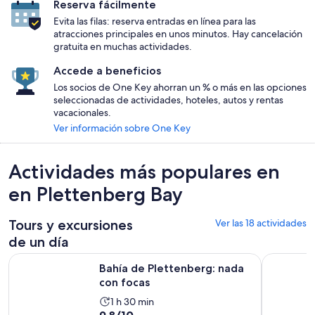
Reserva fácilmente
Evita las filas: reserva entradas en línea para las
atracciones principales en unos minutos. Hay cancelación
gratuita en muchas actividades.
Accede a beneficios
Los socios de One Key ahorran un % o más en las opciones
seleccionadas de actividades, hoteles, autos y rentas
vacacionales.
Ver información sobre One Key
Actividades más populares en
en Plettenberg Bay
Tours y excursiones
Ver las 18 actividades
de un día
Se abrirá en una nueva
Bahía de Plettenberg: nada con focas
Bahía de P
Bahía de Plettenberg: nada
con focas
La
1 h 30 min
9.8
9.8/10