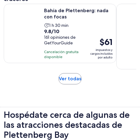
Se abrirá en una nueva
Bahía de Plettenberg: nada con focas
Bahía de P
Bahía de Plettenberg: nada
con focas
La
1 h 30 min
9.8
9.8/10
actividad
de
161 opiniones de
dura
El
$61
GetYourGuide
10
1
precio
con
impuestos y
hora
Cancelación gratuita
es
cargos incluidos
161
disponible
y
por adulto
de
opiniones
30
$61.
minutos
por
Se
Ver todas
adulto
abrirá
en
una
nueva
pestaña
Hospédate cerca de algunas de
las atracciones destacadas de
Plettenberg Bay