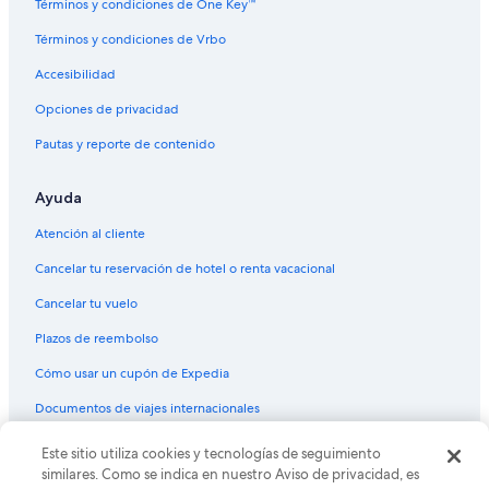
Términos y condiciones de One Key™
Términos y condiciones de Vrbo
Accesibilidad
Opciones de privacidad
Pautas y reporte de contenido
Ayuda
Atención al cliente
Cancelar tu reservación de hotel o renta vacacional
Cancelar tu vuelo
Plazos de reembolso
Cómo usar un cupón de Expedia
Documentos de viajes internacionales
Este sitio utiliza cookies y tecnologías de seguimiento
© 2026 Expedia, Inc., una empresa de Expedia Group. Todos los
derechos reservados. Expedia y el logo de Expedia son marcas
similares. Como se indica en nuestro Aviso de privacidad, es
registradas o marcas comerciales de Expedia, Inc. CST# 2029030-50.