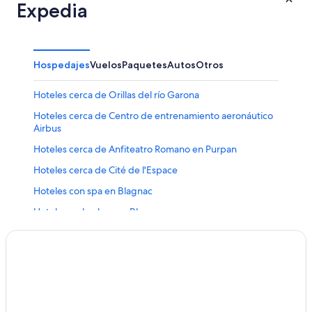
Expedia
Hospedajes
Vuelos
Paquetes
Autos
Otros
Hoteles cerca de Orillas del río Garona
Hoteles cerca de Centro de entrenamiento aeronáutico
Airbus
Hoteles cerca de Anfiteatro Romano en Purpan
Hoteles cerca de Cité de l'Espace
Hoteles con spa en Blagnac
Hoteles en la playa en Blagnac
Hoteles en Blagnac
Apart-Hoteles en Estación de tren de Toulouse
Matabiau
Hoteles cerca de Estación de tren de Toulouse Matabiau
Hoteles cerca de Estación de metro de Mirail-Université