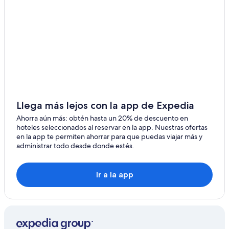
Hoteles en Matabiau
Hoteles en Capitole
Hoteles con casino en Tolosa Oeste
Apartamentos en Estación de metro de Marengo SNCF
Hoteles cerca de Basílica de Saint-Sernin
Hoteles cerca de Jardín Japonés de Toulouse
Llega más lejos con la app de Expedia
Hoteles cerca de Estación de metro de St. Martin du
Touch
Ahorra aún más: obtén hasta un 20% de descuento en
hoteles seleccionados al reservar en la app. Nuestras ofertas
Hoteles en Pech-David
en la app te permiten ahorrar para que puedas viajar más y
Hoteles cerca de Estación de metro de Rangueil
administrar todo desde donde estés.
Apartamentos en Estación de metro de Balma-Gramont
Ir a la app
Hoteles en Toulouse Métropole
Hoteles en Saint-Georges
Hoteles en Ponts Jumeaux
Hoteles con alberca en Tolosa orilla izquierda