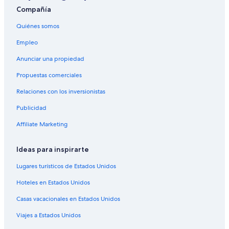
Hoteles 2 estrellas en Balma
Compañía
Hoteles en Balma
Quiénes somos
Residencias en Balma
Empleo
Hoteles con casino en Centro de la ciudad de Tolosa
Anunciar una propiedad
Hoteles de lujo en Centro de la ciudad de Tolosa
Propuestas comerciales
Hoteles románticos en Centro de la ciudad de Tolosa
Relaciones con los inversionistas
Hoteles con restaurante en Centro de la ciudad de
Tolosa
Publicidad
Hoteles en Centro de la ciudad de Tolosa
Affiliate Marketing
Hoteles en Tolosa Norte
Ideas para inspirarte
Lugares turísticos de Estados Unidos
Hoteles en Estados Unidos
Casas vacacionales en Estados Unidos
Viajes a Estados Unidos