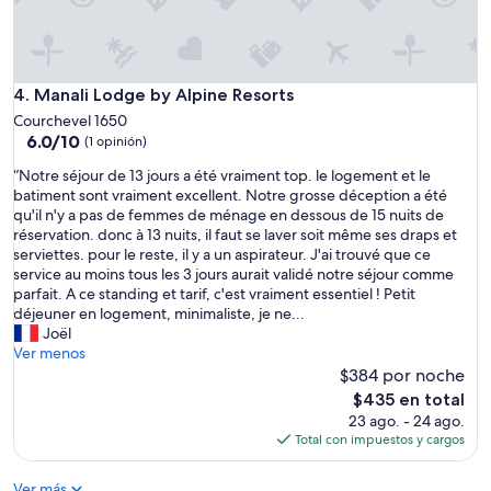
t
l
i
i
o
s
n
t
w
Manali Lodge by Alpine Resorts
4. Manali Lodge by Alpine Resorts
i
h
n
Courchevel 1650
i
g
6.0
6.0/10
(1 opinión)
c
s
de
h
h
“
“Notre séjour de 13 jours a été vraiment top. le logement et le
10,
w
o
N
batiment sont vraiment excellent. Notre grosse déception a été
(1
a
w
o
qu'il n'y a pas de femmes de ménage en dessous de 15 nuits de
opinión)
s
s
t
réservation. donc à 13 nuits, il faut se laver soit même ses draps et
c
a
r
serviettes. pour le reste, il y a un aspirateur. J'ai trouvé que ce
l
c
e
service au moins tous les 3 jours aurait validé notre séjour comme
e
e
s
parfait. A ce standing et tarif, c'est vraiment essentiel ! Petit
a
n
é
déjeuner en logement, minimaliste, je ne...
n
t
j
Joël
a
r
o
Ver menos
n
a
u
$384 por noche
d
l
r
El
$435 en total
t
C
d
precio
23 ago. - 24 ago.
i
o
e
actual
Total con impuestos y cargos
d
u
1
es
y
r
3
de
.
Ver más
c
j