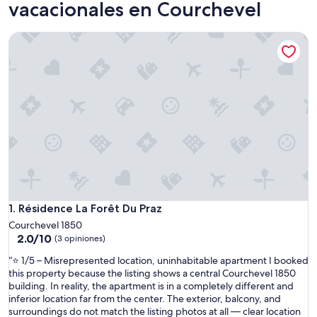
vacacionales en Courchevel
Résidence La Forêt Du Praz
Résidence La Forêt Du Praz
1. Résidence La Forêt Du Praz
Courchevel 1850
2.0
2.0/10
(3 opiniones)
de
“
“⭐ 1/5 – Misrepresented location, uninhabitable apartment I booked
10,
⭐
this property because the listing shows a central Courchevel 1850
(3
1
building. In reality, the apartment is in a completely different and
opiniones)
/
inferior location far from the center. The exterior, balcony, and
5
surroundings do not match the listing photos at all — clear location