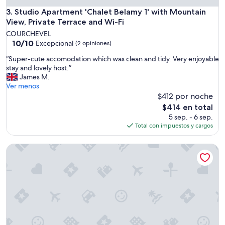
k
Studio Apartment 'Chalet Belamy 1' with Mountain View, Pri
3. Studio Apartment 'Chalet Belamy 1' with Mountain
e
View, Private Terrace and Wi-Fi
d
t
COURCHEVEL
10.0
h
10/10
Excepcional
(2 opiniones)
de
i
“
“Super-cute accomodation which was clean and tidy. Very enjoyable
10,
s
S
stay and lovely host.”
Excepcional,
p
u
James M.
(2
r
p
Ver menos
opiniones)
o
e
$412 por noche
p
r
e
El
$414 en total
-
r
precio
5 sep. - 6 sep.
c
t
actual
Total con impuestos y cargos
u
y
es
t
b
de
Manali Lodge by Alpine Resorts
e
e
$414
a
c
c
a
c
u
o
s
m
e
o
t
d
h
a
e