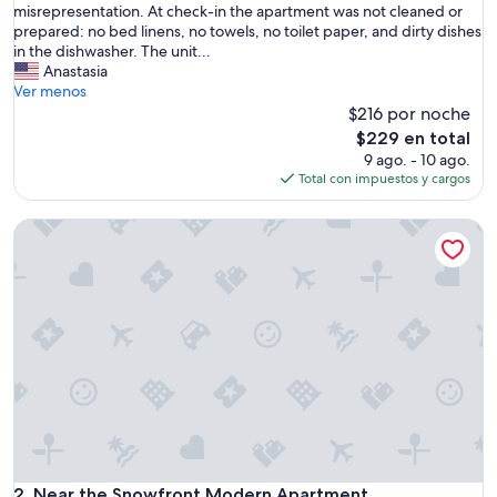
–
misrepresentation. At check-in the apartment was not cleaned or
M
prepared: no bed linens, no towels, no toilet paper, and dirty dishes
i
in the dishwasher. The unit...
s
Anastasia
r
Ver menos
e
$216 por noche
p
El
$229 en total
r
precio
9 ago. - 10 ago.
e
actual
Total con impuestos y cargos
s
es
e
de
Near the Snowfront Modern Apartment
n
$229
t
e
d
l
o
c
a
t
i
o
n
,
u
Near the Snowfront Modern Apartment
2. Near the Snowfront Modern Apartment