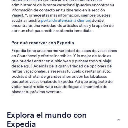
i
o
administrador de la renta vacacional (puedes encontrar su
s
n
información de contacto en tu itinerario en la sección
t
c
Viajes). Y, si necesitas más información, siempre puedes
i
à
acudir a nuestro
portal de atención a clientes
donde
n
1
encontrarás una variedad de artículos útiles y la opción de
g
3
abrir un chat para recibir asistencia inmediata.
p
n
h
u
Por qué reservar con Expedia
o
i
t
t
Expedia tiene una enorme variedad de casas de vacaciones
o
s
en Courchevel y ofertas increíbles. Y lo mejor de todo es
s
,
que puedes entrar en el sitio web y planear todo tu viaje
a
i
desde aquí. Además de la gran variedad de opciones de
t
l
rentas vacacionales, si reservas tu vuelo o rentar un auto,
a
f
podrás disfrutar de grandes ahorros con los fabulosos
l
a
paquetes vacacionales de Expedia. Así que asegúrate de
l
u
visitar nuestro sitio web cuando llegue el momento de
—
t
planear tu próxima aventura.
c
s
l
e
e
l
a
a
Explora el mundo con
r
v
l
e
Expedia
o
r