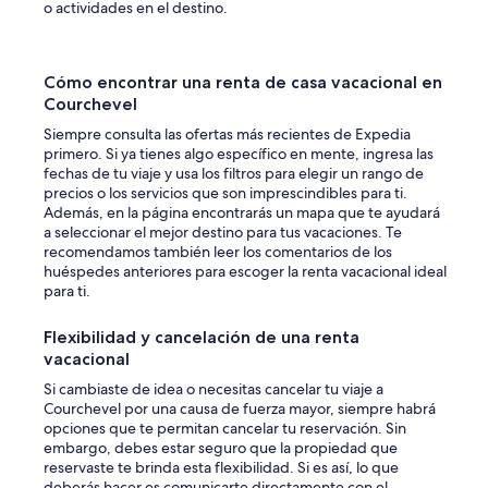
o actividades en el destino.
u
s
r
d
r
e
o
1
Cómo encontrar una renta de casa vacacional en
u
5
Courchevel
n
n
d
u
Siempre consulta las ofertas más recientes de Expedia
i
i
primero. Si ya tienes algo específico en mente, ingresa las
n
t
fechas de tu viaje y usa los filtros para elegir un rango de
g
s
precios o los servicios que son imprescindibles para ti.
s
d
Además, en la página encontrarás un mapa que te ayudará
d
e
a seleccionar el mejor destino para tus vacaciones. Te
o
r
recomendamos también leer los comentarios de los
n
é
huéspedes anteriores para escoger la renta vacacional ideal
o
s
para ti.
t
e
m
r
Flexibilidad y cancelación de una renta
a
v
vacacional
t
a
c
t
Si cambiaste de idea o necesitas cancelar tu viaje a
h
i
Courchevel por una causa de fuerza mayor, siempre habrá
t
o
opciones que te permitan cancelar tu reservación. Sin
h
n
embargo, debes estar seguro que la propiedad que
e
.
reservaste te brinda esta flexibilidad. Si es así, lo que
l
d
deberás hacer es comunicarte directamente con el