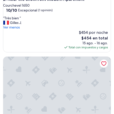
n
Courchevel 1650
i
10.0
10/10
Excepcional
(1 opinión)
n
de
h
“
“Très bien ”
10,
a
T
Gilles J.
Excepcional,
b
r
Ver menos
(1
i
è
$454 por noche
opinión)
t
s
El
$454 en total
a
b
precio
15 ago. - 16 ago.
b
i
actual
Total con impuestos y cargos
l
e
es
e
n
de
a
Studio Apartment 'Chalet Belamy 1' with Mountain View, Pri
”
$454
p
a
r
t
m
e
n
t
I
b
o
o