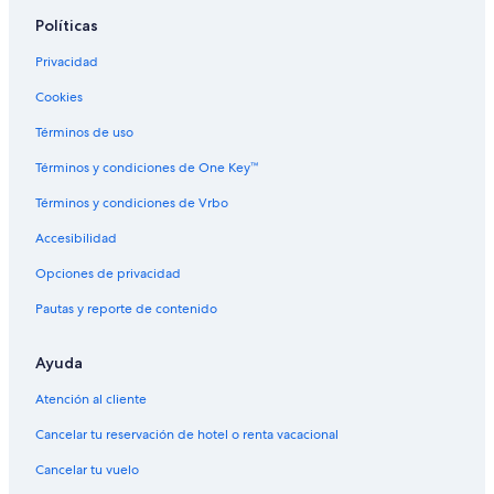
p
s
a
a
Políticas
p
u
e
Privacidad
r
r
a
Cookies
,
i
a
t
Términos de uso
n
v
d
a
Términos y condiciones de One Key™
d
l
i
i
Términos y condiciones de Vrbo
r
d
Accesibilidad
t
é
y
n
Opciones de privacidad
d
o
i
t
Pautas y reporte de contenido
s
r
h
e
e
s
Ayuda
s
é
i
Atención al cliente
j
n
o
Cancelar tu reservación de hotel o renta vacacional
t
u
h
r
Cancelar tu vuelo
e
c