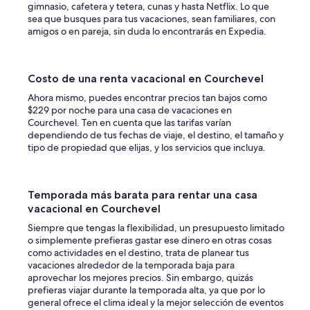
.
s
gimnasio, cafetera y tetera, cunas y hasta Netflix. Lo que
T
d
sea que busques para tus vacaciones, sean familiares, con
h
e
amigos o en pareja, sin duda lo encontrarás en Expedia.
e
f
e
e
x
m
Costo de una renta vacacional en Courchevel
t
m
e
e
Ahora mismo, puedes encontrar precios tan bajos como
r
s
$229 por noche para una casa de vacaciones en
i
d
Courchevel. Ten en cuenta que las tarifas varían
o
e
dependiendo de tus fechas de viaje, el destino, el tamaño y
r
m
tipo de propiedad que elijas, y los servicios que incluya.
,
é
b
n
a
a
l
g
Temporada más barata para rentar una casa
c
e
vacacional en Courchevel
o
e
Siempre que tengas la flexibilidad, un presupuesto limitado
n
n
o simplemente prefieras gastar ese dinero en otras cosas
y
d
como actividades en el destino, trata de planear tus
,
e
vacaciones alrededor de la temporada baja para
a
s
aprovechar los mejores precios. Sin embargo, quizás
n
s
prefieras viajar durante la temporada alta, ya que por lo
d
o
general ofrece el clima ideal y la mejor selección de eventos
s
u