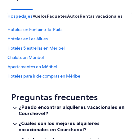
c
s
a
o
t
i
Hospedajes
Vuelos
Paquetes
Autos
Rentas vacacionales
i
t
o
m
Hoteles en Fontaine-le-Puits
n
ê
m
m
Hoteles en Les Allues
i
e
Hoteles 5 estrellas en Méribel
s
s
r
e
Chalets en Méribel
e
s
p
d
Apartamentos en Méribel
r
r
Hoteles para ir de compras en Méribel
e
a
s
p
Hoteles en Méribel
e
s
n
e
Hoteles en Saint-Bon-Tarentaise
Preguntas frecuentes
t
t
Hoteles en Le Villard
a
s
¿Puedo encontrar alquileres vacacionales en
t
e
Courchevel?
Hoteles en Champagny-en-Vanoise
i
r
o
v
Hoteles de negocios en Courchevel 1850
¿Cuáles son los mejores alquileres
n
i
vacacionales en Courchevel?
Hoteles en Courchevel 1850
.
e
A
t