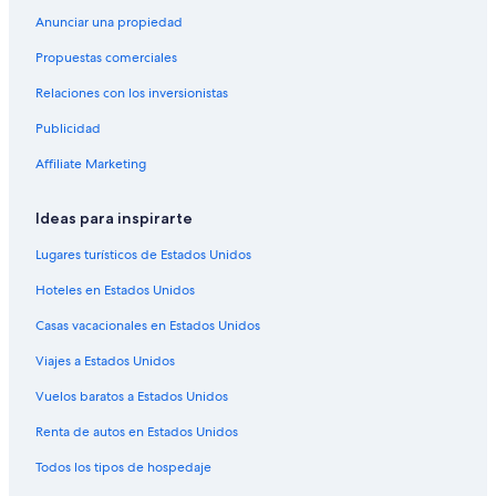
d
e
l
r
Anunciar una propiedad
i
v
Propuestas comerciales
n
i
e
c
Relaciones con los inversionistas
n
e
s
a
Publicidad
,
u
n
m
Affiliate Marketing
o
o
t
i
Ideas para inspirarte
o
n
w
s
Lugares turísticos de Estados Unidos
e
t
l
o
Hoteles en Estados Unidos
s
u
,
s
Casas vacacionales en Estados Unidos
n
l
o
e
Viajes a Estados Unidos
t
s
Vuelos baratos a Estados Unidos
o
3
i
j
Renta de autos en Estados Unidos
l
o
e
u
Todos los tipos de hospedaje
t
r