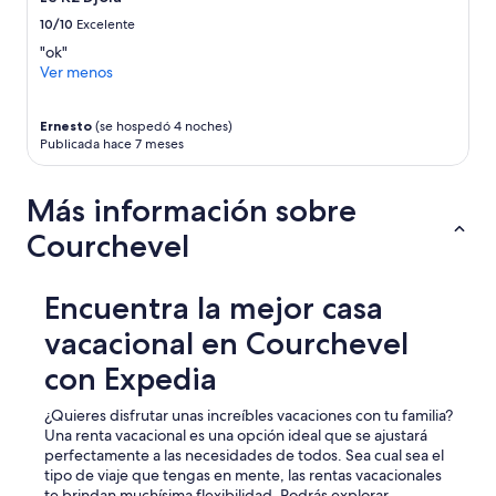
l
i
e
m
10/10
Excelente
t
e
"ok"
e
n
Ver menos
l
t
y
e
d
x
Ernesto
(se hospedó 4 noches)
i
c
Publicada hace 7 meses
f
e
f
l
Más información sobre
e
l
r
e
Courchevel
e
n
n
t
t
.
Encuentra la mejor casa
a
N
n
o
vacacional en Courchevel
d
t
i
r
con Expedia
n
e
f
g
¿Quieres disfrutar unas increíbles vacaciones con tu familia?
e
r
Una renta vacacional es una opción ideal que se ajustará
r
o
perfectamente a las necesidades de todos. Sea cual sea el
i
s
tipo de viaje que tengas en mente, las rentas vacacionales
o
s
te brindan muchísima flexibilidad. Podrás explorar