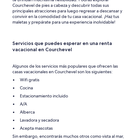
r
e
Courchevel de pies a cabeza y descubrir todas sus
l
d
principales atracciones para luego regresar a descansar y
o
é
convivir en la comodidad de tu casa vacacional. ¡Haz tus
c
c
maletas y prepárate para una experiencia inolvidable!
a
e
t
p
i
t
o
i
Servicios que puedes esperar en una renta
n
o
vacacional en Courchevel
f
n
a
a
r
é
Algunos de los servicios más populares que ofrecen las
f
t
casas vacacionales en Courchevel son los siguientes:
r
é
o
Wifi gratis
q
m
u
Cocina
t
'
Estacionamiento incluido
h
i
e
l
A/A
c
n
Alberca
e
'
n
y
Lavadora y secadora
t
a
Acepta mascotas
e
p
r
a
Sin embargo, encontrarás muchos otros como vista al mar,