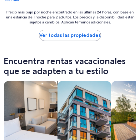
$435
V
h
o
e
e
u
Precio
Precio más bajo por noche encontrado en las últimas 24 horas, con base en
r
v
r
una estancia de 1 noche para 2 adultos. Los precios y la disponibilidad están
más
y
e
s
sujetos a cambios. Aplican términos adicionales.
bajo
e
l
a
por
n
1
é
noche
Ver todas las propiedades
j
8
t
encontrado
o
5
é
en
y
0
v
las
a
b
r
últimas
Encuentra rentas vacacionales
b
u
a
24
l
i
i
horas,
que se adapten a tu estilo
e
l
m
con
s
d
e
base
t
Buscar apart-hoteles
Buscar departamentos
Buscar casas
i
n
en
a
n
t
una
y
g
t
estancia
a
.
o
de
n
I
p
1
d
n
.
noche
l
r
l
para
o
e
e
2
v
a
l
adultos.
e
l
o
Los
l