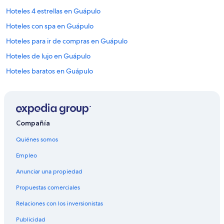
Hoteles 4 estrellas en Guápulo
Hoteles con spa en Guápulo
Hoteles para ir de compras en Guápulo
Hoteles de lujo en Guápulo
Hoteles baratos en Guápulo
Hoteles con bar en Guápulo
Hoteles con hidromasaje en Guápulo
Hoteles en Guápulo
Compañía
Hoteles cerca de Campus Queri de la Universidad de Las Américas
Quiénes somos
Casas de huéspedes en Zámbiza
Empleo
Condominios en Zámbiza
Anunciar una propiedad
Hostales en Zámbiza
Propuestas comerciales
Lodges en Zámbiza
Relaciones con los inversionistas
Hoteles en La Colina
Publicidad
Hoteles cerca de Centro comercial Scala Shopping