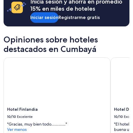
Inicia sesión y ahorra en promedio
15% en miles de hoteles
Iniciar sesión
Registrarme gratis
Opiniones sobre hoteles
destacados en Cumbayá
Hotel Finlandia
Hotel Dan
Hotel Finlandia
Hotel Da
10/10
Excelente
10/10
Excel
"Gracias, muy bien todo…………"
"El hotel 
Ver menos
buena ubic