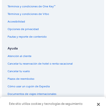
Hoteles que aceptan mascotas en Tumbaco
Términos y condiciones de One Key™
Hoteles en Tumbaco
Términos y condiciones de Vrbo
Lodges en Tumbaco
Accesibilidad
Resorts de condominios en Tumbaco
Opciones de privacidad
Villas en Tumbaco
Pautas y reporte de contenido
Apart-Hoteles en Quito
Ayuda
Cabañas en Quito
Casas de huéspedes en Quito
Atención al cliente
Condominios en Quito
Cancelar tu reservación de hotel o renta vacacional
Apartamentos en Quito
Cancelar tu vuelo
Hoteles haciendas en Quito
Plazos de reembolso
Hostales en Quito
Cómo usar un cupón de Expedia
Hoteles en Quito
Documentos de viajes internacionales
Lodges en Quito
Este sitio utiliza cookies y tecnologías de seguimiento
© 2026 Expedia, Inc., una empresa de Expedia Group. Todos los
Hoteles en Bellavista