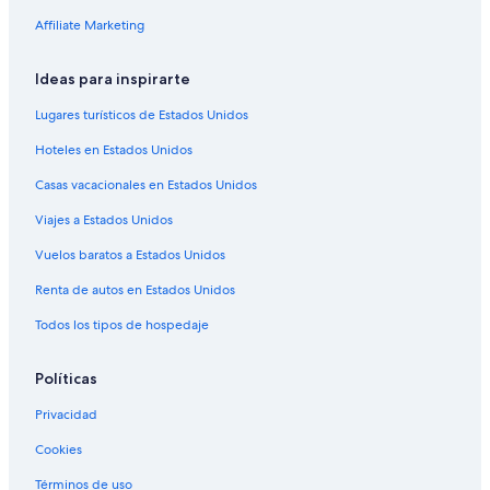
Hoteles 2 estrellas en Tumbaco
Affiliate Marketing
Hoteles 3 estrellas en Tumbaco
Ideas para inspirarte
Hoteles 4 estrellas en Tumbaco
Lugares turísticos de Estados Unidos
Apart-Hoteles en Tumbaco
Hoteles en Estados Unidos
B&B en Tumbaco
Casas vacacionales en Estados Unidos
Cabañas en Tumbaco
Viajes a Estados Unidos
Chalets en Tumbaco
Resorts en Tumbaco
Vuelos baratos a Estados Unidos
Apartamentos en Tumbaco
Renta de autos en Estados Unidos
Hoteles haciendas en Tumbaco
Todos los tipos de hospedaje
Hostales en Tumbaco
Políticas
Hoteles con spa en Tumbaco
Privacidad
Hoteles de lujo en Tumbaco
Cookies
Hoteles con restaurante en Tumbaco
Hoteles para bodas en Tumbaco
Términos de uso