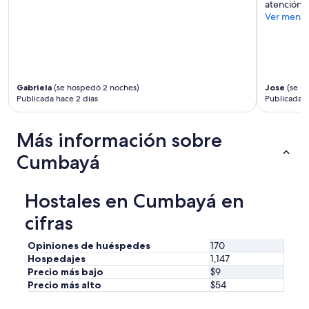
atención d
Ver meno
Gabriela
(se hospedó 2 noches)
Jose
(se h
Publicada hace 2 días
Publicada h
Más información sobre
Cumbayá
Hostales en Cumbayá en
cifras
Opiniones de huéspedes
170
Hospedajes
1,147
Precio más bajo
$9
Precio más alto
$54