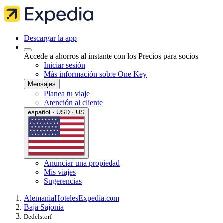
Descargar la app
Accede a ahorros al instante con los Precios para socios
Iniciar sesión
Más información sobre One Key
Mensajes
Planea tu viaje
Atención al cliente
español · USD · US
Anunciar una propiedad
Mis viajes
Sugerencias
Alemania
Hoteles
Expedia.com
Baja Sajonia
Dedelstorf