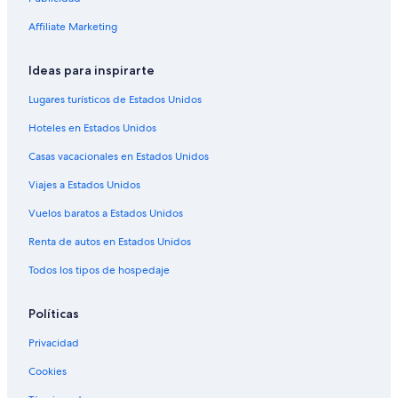
Hoteles en Wittingen
Affiliate Marketing
Hoteles en Wietzendorf
Hoteles en Grossburgwedel
Ideas para inspirarte
Hoteles en Unterluess
Lugares turísticos de Estados Unidos
B&B en Wedemark
Hoteles en Estados Unidos
Hoteles en Wedemark
Casas vacacionales en Estados Unidos
Hoteles en Ummern
Viajes a Estados Unidos
Hoteles en Isenbuttel
Vuelos baratos a Estados Unidos
Renta de autos en Estados Unidos
Todos los tipos de hospedaje
Políticas
Privacidad
Cookies