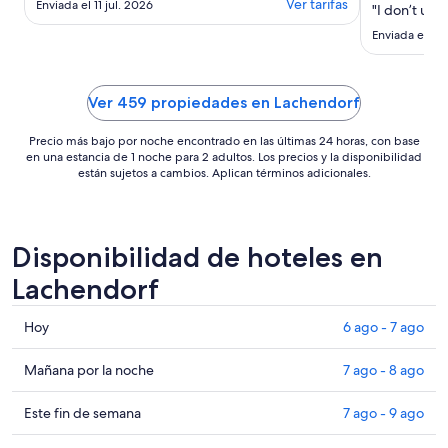
Ver tarifas
Enviada el 11 jul. 2026
"I don’t und
Enviada el 12 
Ver 459 propiedades en Lachendorf
Precio más bajo por noche encontrado en las últimas 24 horas, con base
en una estancia de 1 noche para 2 adultos. Los precios y la disponibilidad
están sujetos a cambios. Aplican términos adicionales.
Disponibilidad de hoteles en
Lachendorf
Consultar
Hoy
6 ago - 7 ago
precios
en
Consultar
Mañana por la noche
7 ago - 8 ago
Lachendorf
precios
para
en
Consultar
Este fin de semana
7 ago - 9 ago
hoy,
Lachendorf
precios