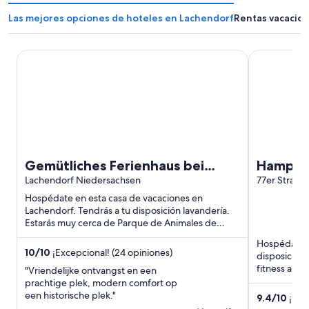
Las mejores opciones de hoteles en Lachendorf
Rentas vacacio
Gemütliches Ferienhaus bei Celle/lüneburger Südheide,
Hampton By 
Gemütliches Ferienhaus bei
Hampton
Celle/lüneburger Südheide, am
Lachendorf Niedersachsen
77er Strasse
Jakobsweg Gelegen
Hospédate en esta casa de vacaciones en
Lachendorf. Tendrás a tu disposición lavandería.
Estarás muy cerca de Parque de Animales de
Cine, una de las atracciones ...
Hospédate en
10
/
10
¡Excepcional! (24 opiniones)
disposición 
fitness abie
"Vriendelijke ontvangst en een
atracciones .
prachtige plek, modern comfort op
een historische plek."
9.4
/
10
¡Exce