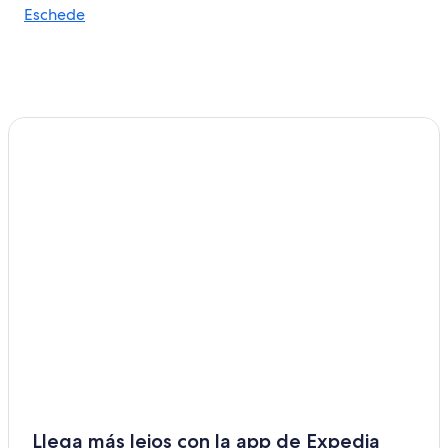
Hoteles en Faßberg
Eschede
Hoteles en Repke
Hoteles en Dedelstorf
Hoteles en Bergen
Hoteles en Meine
Hoteles en Hambuehren
Hoteles haciendas en Bollersen
Hoteles en Haimar
B&B en Groß Oesingen
Hoteles con restaurante en Peine
Hoteles de Motel One en Peine
Hoteles en Peine
Hoteles en Distrito de Celle
Hoteles cerca de Estación de tren de Celle
Hoteles en Sassenburg
Llega más lejos con la app de Expedia