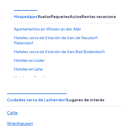
Hospedajes
Vuelos
Paquetes
Autos
Rentas vacacionales
Apartamentos en Winsen an der Aller
Hoteles cerca de Estación de tren de Neudorf-
Platendorf
Hoteles cerca de Estación de tren Bad Bodenteich
Hoteles en Lüder
Hoteles en Lahe
Hoteles en Engehausen
Hoteles en Bad Bodenteich
Hoteles en Lehrte
Ciudades cerca de Lachendorf
Lugares de interés
Hoteles en Klein Oesingen
Celle
Hoteles en Eversen
Hoteles en Grußendorf
Wienhausen