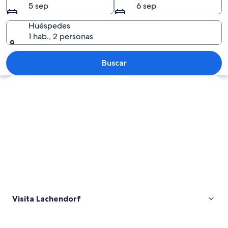
5 sep
6 sep
Huéspedes
1 hab., 2 personas
Un río tranquilo con árboles y una zo
Buscar
Explorar mapa
Visita Lachendorf