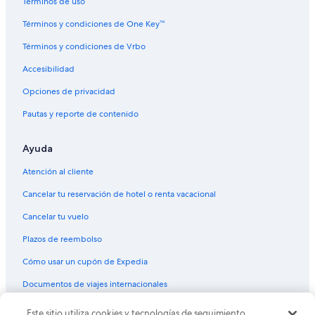
Términos de uso
Términos y condiciones de One Key™
Términos y condiciones de Vrbo
Accesibilidad
Opciones de privacidad
Pautas y reporte de contenido
Ayuda
Atención al cliente
Cancelar tu reservación de hotel o renta vacacional
Cancelar tu vuelo
Plazos de reembolso
Cómo usar un cupón de Expedia
Documentos de viajes internacionales
Este sitio utiliza cookies y tecnologías de seguimiento
© 2026 Expedia, Inc., una empresa de Expedia Group. Todos los