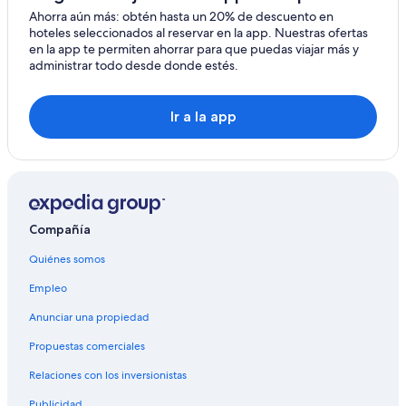
Hoteles en Gilde
Ahorra aún más: obtén hasta un 20% de descuento en
Hoteles en Kernstadt Lehrte
hoteles seleccionados al reservar en la app. Nuestras ofertas
en la app te permiten ahorrar para que puedas viajar más y
Hoteles en Stederdorf
administrar todo desde donde estés.
Hoteles familiares en Celle
Hoteles de Motel One en Celle
Ir a la app
Hoteles en Celle
Hoteles de Dormero en Lindwedel
Hoteles en Lindwedel
Hoteles en Didderse
Compañía
Hoteles en Fuhrberg
Quiénes somos
Hoteles en Tappenbeck
Empleo
Ringhotels en Wietze
Anunciar una propiedad
Hoteles en Wietze
Propuestas comerciales
Hoteles en Hankensbuttel
Relaciones con los inversionistas
Hoteles en Höfer
Publicidad