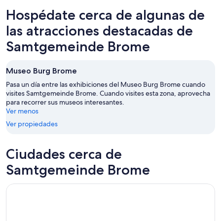
hoy,
Brome
en
Hospédate cerca de algunas de
7
para
Samtgemeinde
ago
mañana
Brome
las atracciones destacadas de
-
por
para
Samtgemeinde Brome
8
la
este
ago
noche,
fin
8
de
Museo Burg Brome
ago
semana,
Pasa un día entre las exhibiciones del Museo Burg Brome cuando
-
7
visites Samtgemeinde Brome. Cuando visites esta zona, aprovecha
9
ago
para recorrer sus museos interesantes.
ago
-
Ver menos
9
Ver propiedades
ago
Ciudades cerca de
Samtgemeinde Brome