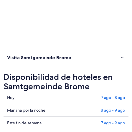
Visita Samtgemeinde Brome
Disponibilidad de hoteles en
Samtgemeinde Brome
Consultar
Hoy
7 ago - 8 ago
precios
en
Consultar
Mañana por la noche
8 ago - 9 ago
Samtgemeinde
precios
Brome
en
Consultar
Este fin de semana
7 ago - 9 ago
para
Samtgemeinde
precios