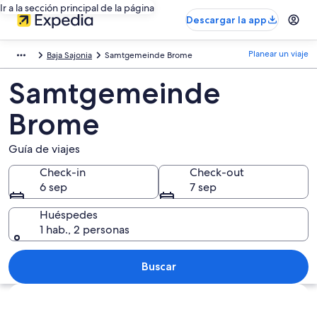
Ir a la sección principal de la página
Descargar la app
Planear un viaje
Baja Sajonia
Samtgemeinde Brome
Samtgemeinde
Brome
Guía de viajes
Check-in
Check-out
6 sep
7 sep
Huéspedes
1 hab., 2 personas
Buscar
Explorar mapa