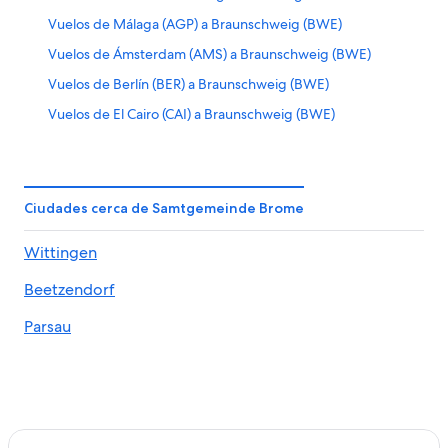
Vuelos de Málaga (AGP) a Braunschweig (BWE)
Vuelos de Ámsterdam (AMS) a Braunschweig (BWE)
Vuelos de Berlín (BER) a Braunschweig (BWE)
Vuelos de El Cairo (CAI) a Braunschweig (BWE)
Vuelos de París (CDG) a Braunschweig (BWE)
Vuelos de Cali (CLO) a Braunschweig (BWE)
Vuelos de Charleroi (CRL) a Braunschweig (BWE)
Ciudades cerca de Samtgemeinde Brome
Vuelos de Aeropuerto de Madrid-Adolfo Suárez Madrid
Wittingen
Barajas (MAD) a Braunschweig (BWE)
Vuelos de Ciudad de México (MEX) a Braunschweig
Beetzendorf
(BWE)
Parsau
Vuelos de Pamplona (PNA) a Braunschweig (BWE)
Vuelos de Praga (PRG) a Braunschweig (BWE)
Vuelos a Wolfsburg
Vuelos desde Gilde