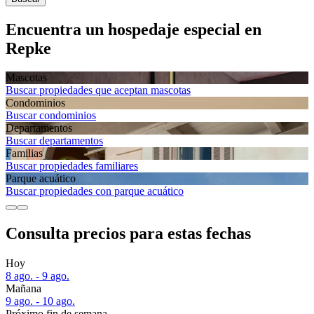
Encuentra un hospedaje especial en
Repke
Mascotas
Buscar propiedades que aceptan mascotas
Condominios
Buscar condominios
Departa­mentos
Buscar departamentos
Familias
Buscar propiedades familiares
Parque acuático
Buscar propiedades con parque acuático
Consulta precios para estas fechas
Hoy
8 ago. - 9 ago.
Mañana
9 ago. - 10 ago.
Próximo fin de semana