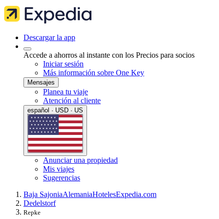
Descargar la app
Accede a ahorros al instante con los Precios para socios
Iniciar sesión
Más información sobre One Key
Mensajes
Planea tu viaje
Atención al cliente
español · USD · US
Anunciar una propiedad
Mis viajes
Sugerencias
Baja Sajonia
Alemania
Hoteles
Expedia.com
Dedelstorf
Repke