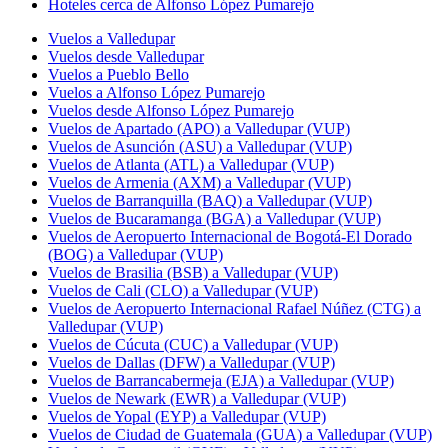
Hoteles cerca de Alfonso López Pumarejo
Vuelos a Valledupar
Vuelos desde Valledupar
Vuelos a Pueblo Bello
Vuelos a Alfonso López Pumarejo
Vuelos desde Alfonso López Pumarejo
Vuelos de Apartado (APO) a Valledupar (VUP)
Vuelos de Asunción (ASU) a Valledupar (VUP)
Vuelos de Atlanta (ATL) a Valledupar (VUP)
Vuelos de Armenia (AXM) a Valledupar (VUP)
Vuelos de Barranquilla (BAQ) a Valledupar (VUP)
Vuelos de Bucaramanga (BGA) a Valledupar (VUP)
Vuelos de Aeropuerto Internacional de Bogotá-El Dorado
(BOG) a Valledupar (VUP)
Vuelos de Brasilia (BSB) a Valledupar (VUP)
Vuelos de Cali (CLO) a Valledupar (VUP)
Vuelos de Aeropuerto Internacional Rafael Núñez (CTG) a
Valledupar (VUP)
Vuelos de Cúcuta (CUC) a Valledupar (VUP)
Vuelos de Dallas (DFW) a Valledupar (VUP)
Vuelos de Barrancabermeja (EJA) a Valledupar (VUP)
Vuelos de Newark (EWR) a Valledupar (VUP)
Vuelos de Yopal (EYP) a Valledupar (VUP)
Vuelos de Ciudad de Guatemala (GUA) a Valledupar (VUP)