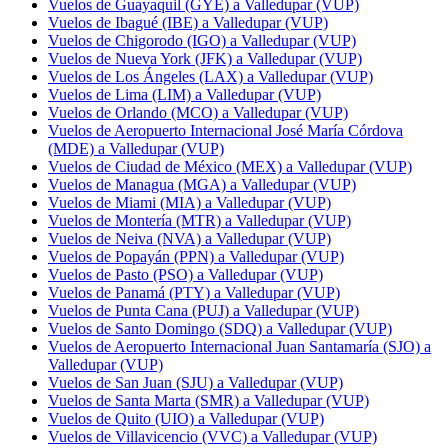
Vuelos de Guayaquil (GYE) a Valledupar (VUP)
Vuelos de Ibagué (IBE) a Valledupar (VUP)
Vuelos de Chigorodo (IGO) a Valledupar (VUP)
Vuelos de Nueva York (JFK) a Valledupar (VUP)
Vuelos de Los Ángeles (LAX) a Valledupar (VUP)
Vuelos de Lima (LIM) a Valledupar (VUP)
Vuelos de Orlando (MCO) a Valledupar (VUP)
Vuelos de Aeropuerto Internacional José María Córdova
(MDE) a Valledupar (VUP)
Vuelos de Ciudad de México (MEX) a Valledupar (VUP)
Vuelos de Managua (MGA) a Valledupar (VUP)
Vuelos de Miami (MIA) a Valledupar (VUP)
Vuelos de Montería (MTR) a Valledupar (VUP)
Vuelos de Neiva (NVA) a Valledupar (VUP)
Vuelos de Popayán (PPN) a Valledupar (VUP)
Vuelos de Pasto (PSO) a Valledupar (VUP)
Vuelos de Panamá (PTY) a Valledupar (VUP)
Vuelos de Punta Cana (PUJ) a Valledupar (VUP)
Vuelos de Santo Domingo (SDQ) a Valledupar (VUP)
Vuelos de Aeropuerto Internacional Juan Santamaría (SJO) a
Valledupar (VUP)
Vuelos de San Juan (SJU) a Valledupar (VUP)
Vuelos de Santa Marta (SMR) a Valledupar (VUP)
Vuelos de Quito (UIO) a Valledupar (VUP)
Vuelos de Villavicencio (VVC) a Valledupar (VUP)