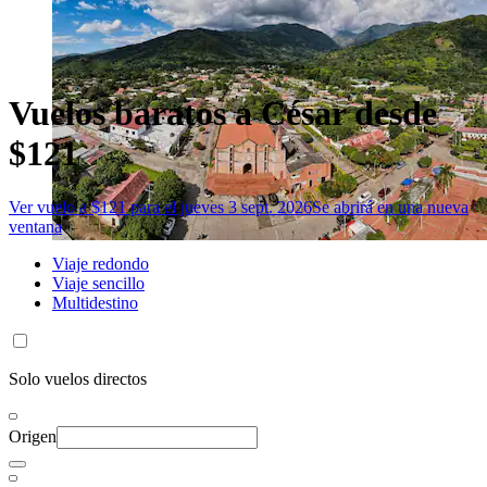
Vuelos baratos a César desde
$121
Ver vuelo a $121 para el jueves 3 sept. 2026
Se abrirá en una nueva
ventana
Viaje redondo
Viaje sencillo
Multidestino
Solo vuelos directos
Origen