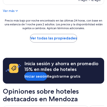
e
actual
r
es
f
Ver más
de
e
$108
c
Precio
Precio más bajo por noche encontrado en las últimas 24 horas, con base en
t
una estancia de 1 noche para 2 adultos. Los precios y la disponibilidad están
más
o
sujetos a cambios. Aplican términos adicionales.
bajo
”
por
noche
Ver todas las propiedades
encontrado
en
las
últimas
24
Inicia sesión y ahorra en promedio
horas,
con
15% en miles de hoteles
base
Iniciar sesión
Registrarme gratis
en
una
estancia
de
Opiniones sobre hoteles
1
destacados en Mendoza
noche
para
2