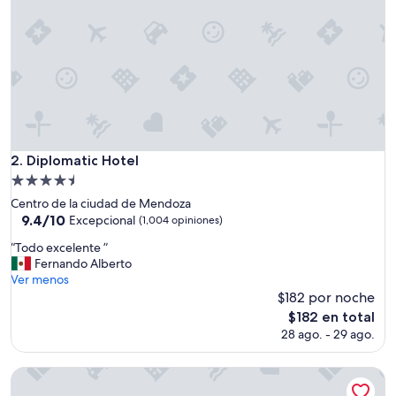
Diplomatic Hotel
2. Diplomatic Hotel
Propiedad
de
Centro de la ciudad de Mendoza
4.5
9.4
9.4/10
Excepcional
(1,004 opiniones)
de
estrellas
“
“Todo excelente ”
10,
T
Fernando Alberto
Excepcional,
o
Ver menos
(1,004
d
$182 por noche
opiniones)
o
El
$182 en total
e
precio
28 ago. - 29 ago.
x
actual
c
es
e
Lujan de Cuyo B&B
de
l
$182