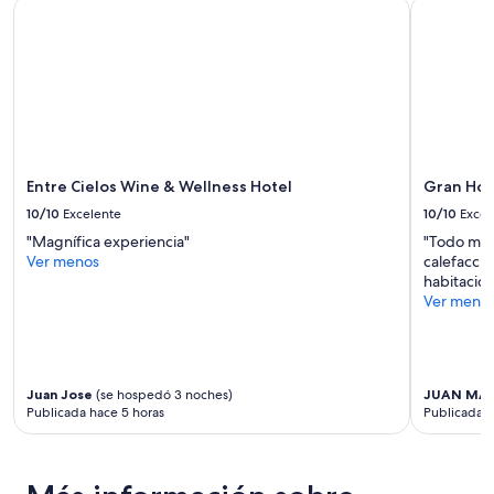
Entre Cielos Wine & Wellness Hotel
Gran Hote
adultos.
Los
precios
y
la
disponibilidad
están
sujetos
a
Entre Cielos Wine & Wellness Hotel
Gran Hot
cambios.
10/10
Excelente
10/10
Excel
Aplican
términos
"Magnífica experiencia"
"Todo muy
adicionales.
Ver menos
calefacció
habitacion
Ver meno
Juan Jose
(se hospedó 3 noches)
JUAN MA
Publicada hace 5 horas
Publicada h