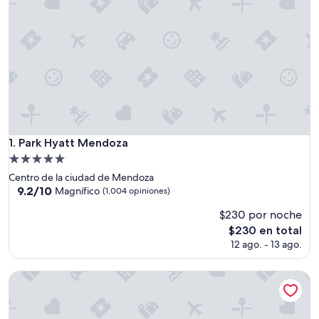
Park Hyatt Mendoza
1. Park Hyatt Mendoza
Propiedad
de
Centro de la ciudad de Mendoza
5.0
9.2
9.2/10
Magnífico
(1,004 opiniones)
de
estrellas
$230 por noche
10,
Magnífico,
El
$230 en total
(1,004
precio
12 ago. - 13 ago.
opiniones)
actual
es
Diplomatic Hotel
de
$230