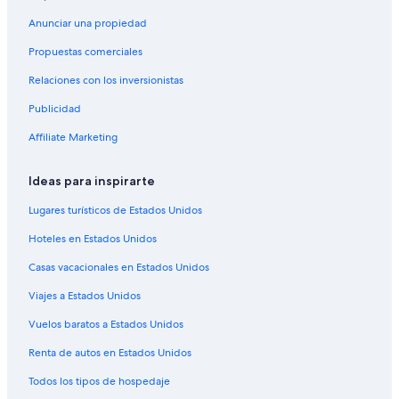
Cabañas en Mendoza
Anunciar una propiedad
Casas de huéspedes en Mendoza
Propuestas comerciales
Casas vacacionales en Mendoza
Relaciones con los inversionistas
Casas rurales en Mendoza
Publicidad
Centros vacacionales en Mendoza
Condominios en Mendoza
Affiliate Marketing
Apartamentos en Mendoza
Ideas para inspirarte
Hostales en Mendoza
Lugares turísticos de Estados Unidos
Apart-Hoteles en Mendoza
Hoteles en Estados Unidos
Hoteles Cápsula en Mendoza
Casas vacacionales en Estados Unidos
Hoteles con concierge en Mendoza
Viajes a Estados Unidos
Hoteles con casino en Mendoza
Hoteles de golf en Mendoza
Vuelos baratos a Estados Unidos
Hoteles con spa en Mendoza
Renta de autos en Estados Unidos
Hoteles para ir de compras en Mendoza
Todos los tipos de hospedaje