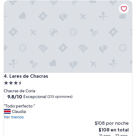
c
Lares de Chacras
de
u
$68
b
i
e
r
t
a
e
x
c
e
l
e
Lares de Chacras
4. Lares de Chacras
n
Propiedad
t
de
e
Chacras de Coria
3.5
”
9.8
9.8/10
Excepcional
(213 opiniones)
de
estrellas
“
“Todo perfecto ”
10,
T
Claudia
Excepcional,
o
Ver menos
(213
d
$108 por noche
opiniones)
o
El
$108 en total
p
precio
11 ago. - 12 ago.