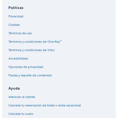
Hoteles todo incluido en Mendoza
Políticas
Hoteles de ski en Mendoza
Privacidad
Hoteles de lujo en Mendoza
Cookies
Hoteles de negocios en Mendoza
Hoteles en la playa en Mendoza
Términos de uso
Hoteles familiares en Mendoza
Términos y condiciones de One Key™
Hoteles históricos en Mendoza
Términos y condiciones de Vrbo
Hoteles románticos en Mendoza
Accesibilidad
Hoteles baratos en Mendoza
Opciones de privacidad
Hoteles boutique en Mendoza
Pautas y reporte de contenido
Hoteles cerca de la catedral en Mendoza
Ayuda
Hoteles cerca del acuario en Mendoza
Hoteles cerca del bosque en Mendoza
Atención al cliente
Hoteles con aguas termales en Mendoza
Cancelar tu reservación de hotel o renta vacacional
Hoteles con bar en Mendoza
Cancelar tu vuelo