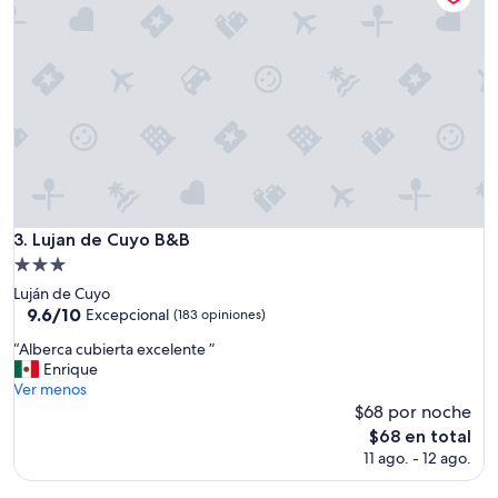
e
n
t
e
”
Lujan de Cuyo B&B
3. Lujan de Cuyo B&B
Propiedad
de
Luján de Cuyo
3.0
9.6
9.6/10
Excepcional
(183 opiniones)
de
estrellas
“
“Alberca cubierta excelente ”
10,
A
Enrique
Excepcional,
l
Ver menos
(183
b
$68 por noche
opiniones)
e
El
$68 en total
r
precio
11 ago. - 12 ago.
c
actual
a
es