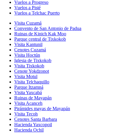
Vuelos a Progreso
Vuelos a Pisté
Vuelos a Telchac Puerto
Visita Cuzamá
Convento de San Antonio de Padua
Ruinas de Kinich Kak Moo
Parque central de Tixkokob
Visita Kantunil
Cenotes Cuzamá
Visita Hoctún
Iglesia de Tixkokob
Visita Tixkokob
Cenote Yokdzonot
Visita Motul
Visita Telchaquillo
Parque Itzamná
Visita Yaxcabá
Ruinas de Mayapán
Visita Acanceh
Pirámides mayas de Mayapán
Visita Tecoh
Cenotes Santa Barbara
Hacienda Yaxcopoil
Hacienda Ochil