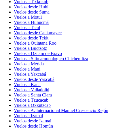
Vuelos a Tixkokob
Vuelos desde Huhí
Vuelos desde Suma
Vuelos a Motul
Vuelos a Hunucmá
Vuelos a Ticul
Vuelos desde Cantamayec
Vuelos desde Tekit
Vuelos a Quintana Roo
Vuelos a Buctzotz
Vuelos a Dzilam de Bravo
Vuelos a Sitio arqueológico Chichén Itzá
Vuelos a Mérida
Vuelos a Mani
Vuelos a Yaxcabá
Vuelos desde Yaxcabá
Vuelos a Kaua
Vuelos a Valladolid
Vuelos a Santa Clara
Vuelos a Tzucacab
Vuelos a Oxkutzcab
Vuelos a A. Internacional Manuel Crescencio Rejón
Vuelos a Izamal
Vuelos desde Izamal
Vuelos desde Homún