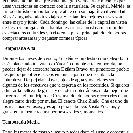
Península homónima, presenta una gran variedad de opciones para
unas vacaciones en contacto con la naturaleza. Su capital, Mérida, es
un foco turístico importante que atrae con su magnífica diversidad.
Si estás organizando tus viajes a Yucatán, los mejores meses son
entre mayo y junio. Cada domingo, las calles de la capital se visten
de fiesta y corteja tanto a habitantes como a turistas con coloridos
espectáculos culturales y ferias en la plaza principal, donde podrás
comprar artesanías y degustar comidas típicas.
Temporada Alta
Durante los meses de verano, Yucatán es un destino muy elegido. Si
estás planeando tus vuelos a Yucatán durante esta temporada, no
puedes dejar de acercarte hasta Dzilam Bravo, un pintoresco pueblo
pesquero que ofrece paseos en lancha para que descubras la
naturaleza. Despejadas playas, ojos de agua y manglares son
algunos de los atractivos que te esperan en los recorridos. Si quieres
admirar la belleza de grutas y cenotes subterráneos, nada mejor que
hacerlo en el municipio de Cuzamá, donde podrás recorrerlos en un
alegre carro tirado por mulas. El cenote Chak-Zinik- Che es uno de
los más maravillosos, y es apto para el buceo. Visita Yucatán, y
graba en tu mente y alma hermosos sitios y momentos.
Temporada Media
Entre los meses de marzo y mayo puedes darte el gusto y conseguir