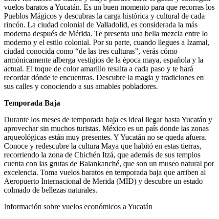
vuelos baratos a Yucatán. Es un buen momento para que recorras los
Pueblos Mágicos y descubras la carga histórica y cultural de cada
rincón. La ciudad colonial de Valladolid, es considerada la más
moderna después de Mérida. Te presenta una bella mezcla entre lo
moderno y el estilo colonial. Por su parte, cuando llegues a Izamal,
ciudad conocida como “de las tres culturas”, verás cómo
armónicamente alberga vestigios de la época maya, española y la
actual. El toque de color amarillo resalta a cada paso y te hará
recordar dónde te encuentras. Descubre la magia y tradiciones en
sus calles y conociendo a sus amables pobladores.
Temporada Baja
Durante los meses de temporada baja es ideal llegar hasta Yucatán y
aprovechar sin muchos turistas. México es un país donde las zonas
arqueológicas están muy presentes. Y Yucatán no se queda afuera.
Conoce y redescubre la cultura Maya que habitó en estas tierras,
recorriendo la zona de Chichén Itzá, que además de sus templos
cuenta con las grutas de Balankanché, que son un museo natural por
excelencia. Toma vuelos baratos en temporada baja que arriben al
Aeropuerto Internacional de Merida (MID) y descubre un estado
colmado de bellezas naturales.
Información sobre vuelos económicos a Yucatán