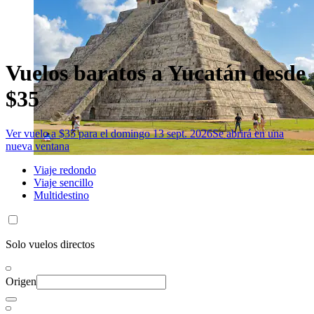
Vuelos baratos a Yucatán desde
$35
Ver vuelo a $35 para el domingo 13 sept. 2026
Se abrirá en una
nueva ventana
Viaje redondo
Viaje sencillo
Multidestino
Solo vuelos directos
Origen