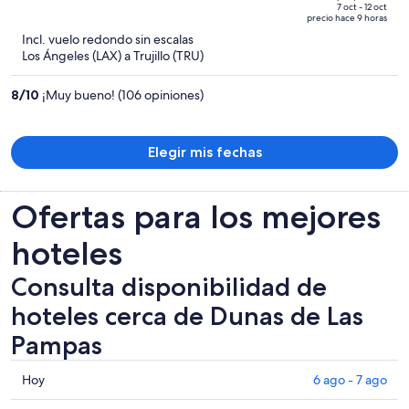
de
of
7 oct - 12 oct
precio hace 9 horas
$1,386
5
Incl. vuelo redondo sin escalas
y
Los Ángeles (LAX) a Trujillo (TRU)
ahora
es
8
/
10
¡Muy bueno! (106 opiniones)
de
$1,257
por
Elegir mis fechas
persona
Ofertas para los mejores
hoteles
Consulta disponibilidad de
hoteles cerca de Dunas de Las
Pampas
Consultar
Hoy
6 ago - 7 ago
los