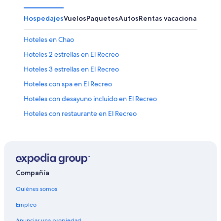
Hospedajes
Vuelos
Paquetes
Autos
Rentas vacacionales
Hoteles en Chao
Hoteles 2 estrellas en El Recreo
Hoteles 3 estrellas en El Recreo
Hoteles con spa en El Recreo
Hoteles con desayuno incluido en El Recreo
Hoteles con restaurante en El Recreo
Hoteles en El Recreo
Hoteles en Salpo
Hoteles en Provincia de Trujillo
Hoteles cerca de Huaca del Sol
Compañía
Hostales en Laredo
Quiénes somos
Hoteles en Laredo
Empleo
Hoteles en Víctor Larco Herrera
Anunciar una propiedad