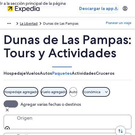
Ir a la sección principal de la página
Descargar la app
Planear un viaje
La Libertad
Dunas de Las Pampas
Dunas de Las Pampas:
Tours y Actividades
Hospedaje
Vuelos
Autos
Paquetes
Actividades
Cruceros
Hospedaje agregado
Vuelo agregado
Auto
Económica
Agregar varias fechas o destinos
Origen