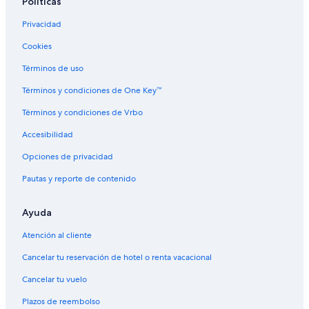
Políticas
Casas de huéspedes en La Libertad
Privacidad
Hostales en La Libertad
Cookies
Hoteles en Virú
Términos de uso
Hoteles en Moche
Términos y condiciones de One Key™
Hoteles cerca de Museo Huacas de Moche
Términos y condiciones de Vrbo
Hoteles en El Bosque
Accesibilidad
Hoteles en Villa del Contador
Opciones de privacidad
Hoteles en Monserrate
Pautas y reporte de contenido
Hoteles en Buenos Aires
Hoteles en Provincia de Santiago de Chuco
Ayuda
Hoteles cerca de Plaza Real Trujillo
Atención al cliente
Hoteles 3 estrellas en Salaverry
Cancelar tu reservación de hotel o renta vacacional
Hostales en Salaverry
Cancelar tu vuelo
Hoteles con área de juegos en Salaverry
Plazos de reembolso
Hoteles con alberca en Salaverry