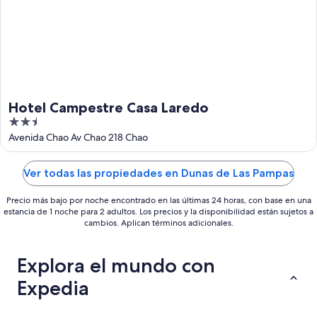
16
ago
Hotel Campestre Casa Laredo
2.5
out
Avenida Chao Av Chao 218 Chao
of
5
Ver todas las propiedades en Dunas de Las Pampas
Precio más bajo por noche encontrado en las últimas 24 horas, con base en una
estancia de 1 noche para 2 adultos. Los precios y la disponibilidad están sujetos a
cambios. Aplican términos adicionales.
Explora el mundo con
Expedia