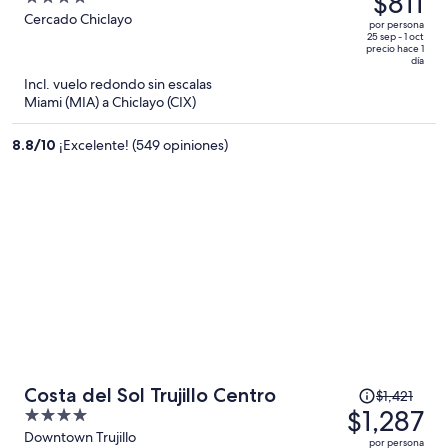
$811
Chiclayo
era
out
Cercado Chiclayo
por persona
de
of
25 sep - 1 oct
precio hace 1
$910
5
día
y
Incl. vuelo redondo sin escalas
ahora
Miami (MIA) a Chiclayo (CIX)
es
de
8.8
/
10
¡Excelente! (549 opiniones)
$811
por
persona
El
Costa del Sol Trujillo Centro
$1,421
precio
$1,287
4
era
out
Downtown Trujillo
por persona