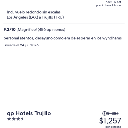
de
of
7 oct - 12 oct
precio hace 9 horas
$1,421
5
Incl. vuelo redondo sin escalas
y
Los Ángeles (LAX) a Trujillo (TRU)
ahora
es
9.2
/
10
¡Magnífico! (486 opiniones)
de
$1,287
personal atentos, desayuno como era de esperar en los wyndhams
por
Enviada el 24 jul. 2026
persona
El
qp Hotels Trujillo
$1,386
precio
$1,257
3.5
era
out
por persona