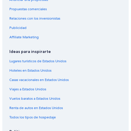
Hoteles cerca de Huaca de la Luna
Propuestas comerciales
Hoteles en Poroto
Relaciones con los inversionistas
Hoteles cerca de Plaza de Armas de Trujillo
Publicidad
Hoteles en Provincia de Virú
Affiliate Marketing
Hoteles cerca de Universidad Privada Antenor Orrego
Hoteles en Carabamba
Ideas para inspirarte
Hoteles con concierge en La Libertad
Lugares turísticos de Estados Unidos
Hoteles en la playa en La Libertad
Hoteles en Estados Unidos
Hoteles históricos en La Libertad
Casas vacacionales en Estados Unidos
Hoteles con bar en La Libertad
Viajes a Estados Unidos
Hoteles con desayuno incluido en La Libertad
Vuelos baratos a Estados Unidos
Hoteles con gimnasio en La Libertad
Renta de autos en Estados Unidos
Hoteles con restaurante en La Libertad
Todos los tipos de hospedaje
Hoteles con sauna en La Libertad
Hoteles en La Libertad