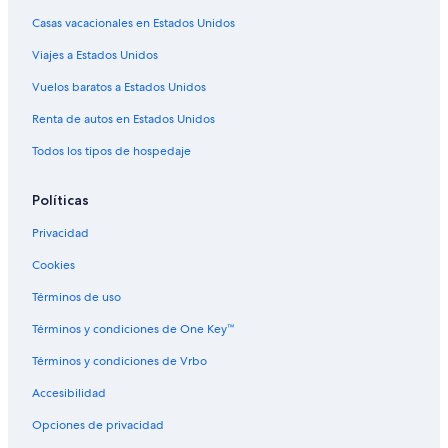
Casas vacacionales en Estados Unidos
Campings en Barbosa
Viajes a Estados Unidos
Hostales en Barbosa
Hoteles en Barbosa
Vuelos baratos a Estados Unidos
Hoteles 3 estrellas en Bello
Renta de autos en Estados Unidos
Hoteles 5 estrellas en Bello
Todos los tipos de hospedaje
Apart-Hoteles en Bello
Políticas
Cabañas en Bello
Privacidad
Casas de ciudad en Bello
Cookies
Chalets en Bello
Condominios en Bello
Términos de uso
Apartamentos en Bello
Términos y condiciones de One Key™
Hostales en Bello
Términos y condiciones de Vrbo
Hoteles de lujo en Bello
Accesibilidad
Hoteles Dann en Bello
Opciones de privacidad