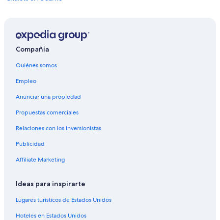
Apartamentos en Guarne
Hostales en Guarne
Hoteles con spa en Guarne
Compañía
Hoteles con desayuno incluido en Guarne
Quiénes somos
Hoteles que aceptan mascotas en Guarne
Empleo
Nh Hotels en Guarne
Anunciar una propiedad
Hoteles en Guarne
Propuestas comerciales
Lodges en Guarne
Relaciones con los inversionistas
Villas en Guarne
Publicidad
Hoteles en El Hatillo
Hoteles en Medellín
Affiliate Marketing
Apartamentos en Estación de metro Niquia
Ideas para inspirarte
Hoteles cerca de Estación de metro Niquia
Lugares turísticos de Estados Unidos
Hoteles cerca de Mariposario Selva Viva
Hoteles en Estados Unidos
Cabañas en Barbosa