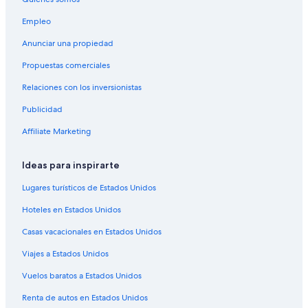
Apart-Hoteles en Erfurt
Empleo
Castillos en Erfurt
Anunciar una propiedad
Centros vacacionales en Erfurt
Propuestas comerciales
Apartamentos en Erfurt
Relaciones con los inversionistas
Hostales en Erfurt
Publicidad
B&B Hotels en Erfurt
Affiliate Marketing
Hoteles con spa en Erfurt
Hoteles para ir de compras en Erfurt
Ideas para inspirarte
Hoteles de lujo en Erfurt
Lugares turísticos de Estados Unidos
Hoteles con bar en Erfurt
Hoteles en Estados Unidos
Hoteles con sauna en Erfurt
Casas vacacionales en Estados Unidos
Hoteles con vista en Erfurt
Viajes a Estados Unidos
Hoteles de senderismo en Erfurt
Vuelos baratos a Estados Unidos
Hoteles de Victor's en Erfurt
Renta de autos en Estados Unidos
Hoteles en Erfurt