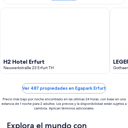
ago
ago
-
H2 Hotel Erfurt
LEGERE 
16
ago
H2 Hotel Erfurt
LEGER
Neuwerkstraße 23 Erfurt TH
Gothaer 
Ver 487 propiedades en Egapark Erfurt
Precio más bajo por noche encontrado en las últimas 24 horas, con base en una
estancia de 1 noche para 2 adultos. Los precios y la disponibilidad están sujetos a
cambios. Aplican términos adicionales.
Explora el mundo con