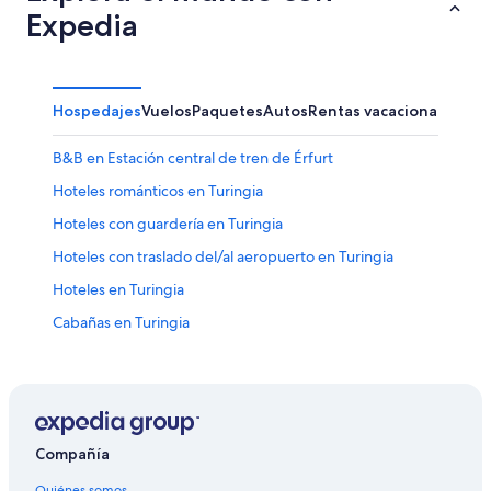
Expedia
Hospedajes
Vuelos
Paquetes
Autos
Rentas vacacionales
Otr
B&B en Estación central de tren de Érfurt
Hoteles románticos en Turingia
Hoteles con guardería en Turingia
Hoteles con traslado del/al aeropuerto en Turingia
Hoteles en Turingia
Cabañas en Turingia
Apartamentos en Turingia
Hoteles con bar en Centro histórico de Erfurt
Hoteles en Centro histórico de Erfurt
Hoteles 3 estrellas en Erfurt
Compañía
Hoteles 4 estrellas en Erfurt
Quiénes somos