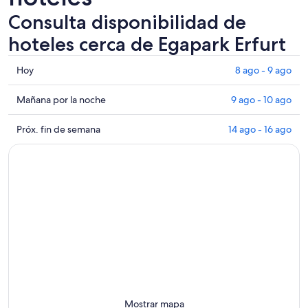
Consulta disponibilidad de
hoteles cerca de Egapark Erfurt
Consultar
Hoy
8 ago - 9 ago
los
precios
Consultar
Mañana por la noche
9 ago - 10 ago
cerca
precios
de
cerca
Consultar
Próx. fin de semana
14 ago - 16 ago
Egapark
de
precios
Erfurt
Egapark
cerca
para
Erfurt
de
hoy,
para
Egapark
8
mañana
Erfurt
ago
por
para
-
la
el
9
noche,
próximo
ago
9
fin
ago
de
-
semana,
10
14
Mostrar mapa