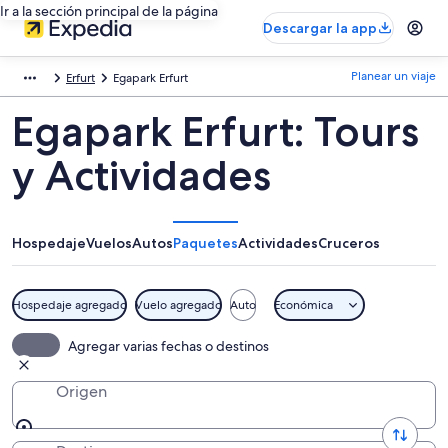
Ir a la sección principal de la página
Descargar la app
Planear un viaje
Erfurt
Egapark Erfurt
Egapark Erfurt: Tours
y Actividades
Hospedaje
Vuelos
Autos
Paquetes
Actividades
Cruceros
Hospedaje agregado
Vuelo agregado
Auto
Económica
Agregar varias fechas o destinos
Origen