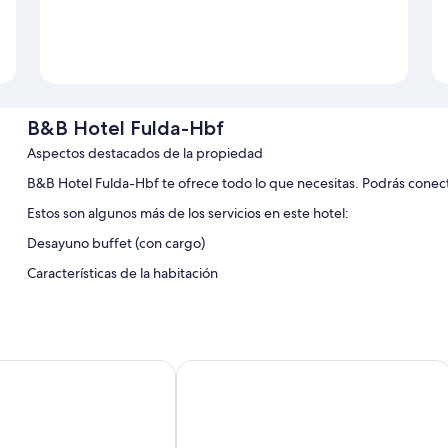
B&B Hotel Fulda-Hbf
Aspectos destacados de la propiedad
B&B Hotel Fulda-Hbf te ofrece todo lo que necesitas. Podrás conectar
Estos son algunos más de los servicios en este hotel:
Desayuno buffet (con cargo)
Características de la habitación
Sus 94 habitaciones tienen comodidades que incluyen wifi gratis y 
Otros de los servicios que también encontrarás en las habitaciones 
Cortinas blackout y muros insonorizados
f am Waldeck
Dorint Resort & Spa Bad Brückenau
Televisiones con canales por cable