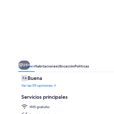
Hbf
25+
Resumen
Habitaciones
Ubicación
Políticas
Opiniones
Buena
7.6
7.6 de 10,
Ver las 59 opiniones
Servicios principales
Wifi gratuito