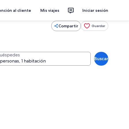
nción al cliente
Mis viajes
Iniciar sesión
Compartir
Guardar
uéspedes
Buscar