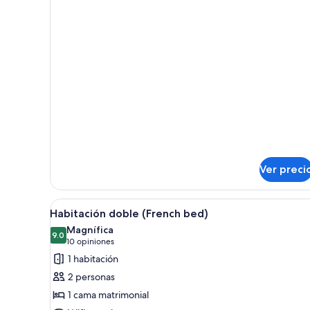
sobre
Room
Standard
Twin
Room
Ver preci
Abrir
Habitación doble (French bed) |
4
Habitación doble (French bed)
todas
Magnífica
las
9.0
9.0 de 10
(10
10 opiniones
fotos
opiniones)
1 habitación
de
2 personas
Habitación
1 cama matrimonial
doble