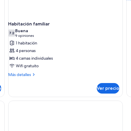
de
so
Ha
tri
Habitación familiar
Buena
7.2
7.2 de 10
(9
9 opiniones
opiniones)
1 habitación
4 personas
4 camas individuales
Wifi gratuito
Más
Más detalles
detalles
sobre
o
Ver precio
Habitación
familiar