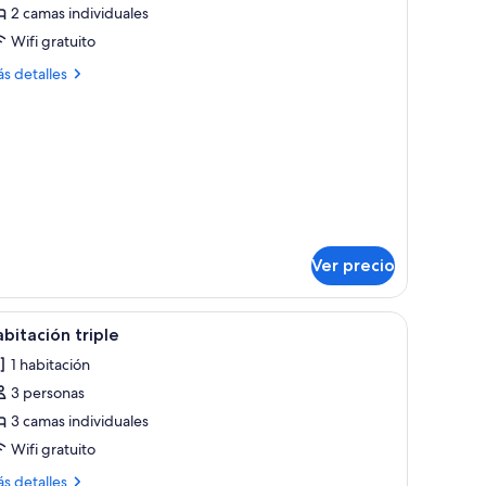
2 camas individuales
Wifi gratuito
amas
ndividuales
ás
s detalles
talles
bre
bitación
n
mas
dividuales
Ver precio
brir
Habitación triple | Cortinas blackout, insonori
4
bitación triple
odas
1 habitación
s
3 personas
otos
e
3 camas individuales
abitación
Wifi gratuito
iple
ás
s detalles