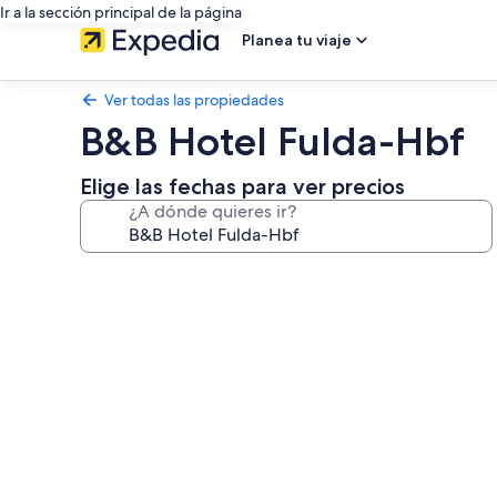
Ir a la sección principal de la página
Planea tu viaje
Ver todas las propiedades
B&B Hotel Fulda-Hbf
Elige las fechas para ver precios
¿A dónde quieres ir?
Galería
de
fotos
de
B&B
Hotel
Fulda-