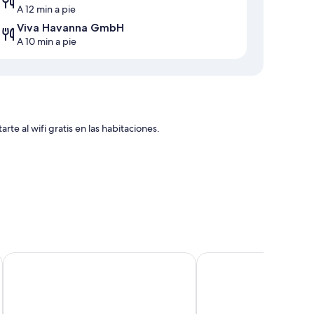
A 12 min a pie
Viva Havanna GmbH
A 10 min a pie
te al wifi gratis en las habitaciones.
muros insonorizados.
incluyen:
NP Hotel Ullrich
ibis budget Bayreuth