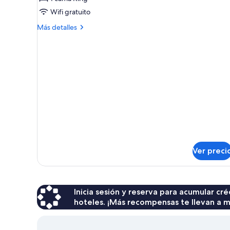
Habitación
Wifi gratuito
doble
Más
Más detalles
Premium
detalles
sobre
Habitación
doble
Premium
Ver preci
Inicia sesión y reserva para acumular c
hoteles. ¡Más recompensas te llevan a m