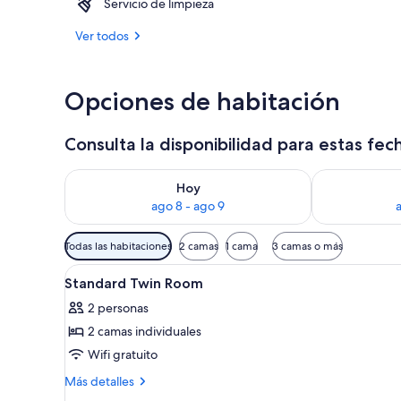
Servicio de limpieza
Restaurantes
Ver todos
Opciones de habitación
Consulta la disponibilidad para estas fec
Consulta la disponibilidad para hoy ago 8 - ago 9
Consulta la d
Hoy
ago 8 - ago 9
Filtros
Todas las habitaciones
2 camas
1 cama
3 camas o más
disponibles
Abrir
Una cama doble con dos mesita
para
1
Standard Twin Room
todas
las
2 personas
las
habitaciones
2 camas individuales
fotos
de
Wifi gratuito
Standard
Más
Más detalles
Twin
detalles