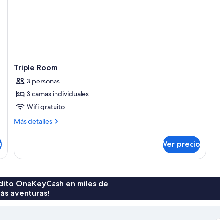
Triple Room
3 personas
3 camas individuales
Wifi gratuito
Más
Más detalles
detalles
sobre
o
Ver precio
Triple
Room
rédito OneKeyCash en miles de
ás aventuras!