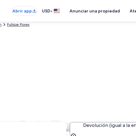
•
Abrir app
USD
Anunciar una propiedad
Ate
n
Fullsize Flores
 en Santa Elena
Devolución (igual a la e