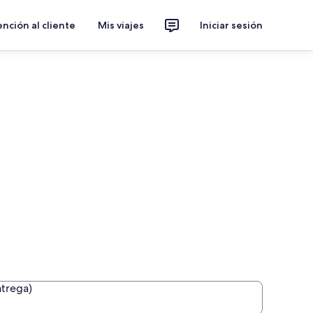
nción al cliente
Mis viajes
Iniciar sesión
ntrega)