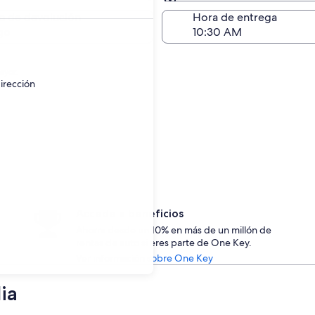
Devolución (igual a la e
a de devolución
Hora de entrega
go
ayor.
irección
Accede a beneficios
Ahorra desde un 10% en más de un millón de
rentas de auto si eres parte de One Key.
Ver información sobre One Key
ia