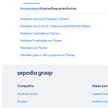
Hospedajes
Vuelos
Paquetes
Autos
Hoteles cerca de Parque Central
Hoteles cerca de A. Internacional Mundo Maya
Hoteles 1 estrella en Flores
Hoteles 5 estrellas en Flores
Hostales en Flores
Hoteles para ir de compras en Flores
Hoteles de negocios en Flores
Hoteles familiares en Flores
Hoteles baratos en Flores
Hoteles cerca del lago en Flores
Compañía
Ideas par
Hoteles con bar en Flores
Quiénes somos
Lugares turí
Hoteles con alberca en Flores
Empleo
Hoteles en 
Hoteles con sauna en Flores