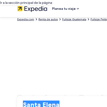
Ir a la sección principal de la página
Planea tu viaje
Expedia.com
Renta de autos
Fullsize Guatemala
Fullsize Peté
Renta de autos Grande
Entrega
Entrega
Santa Elena