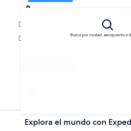
Entrega
Fecha de entrega
Fech
22 ago
23 a
Conductor menor de 30 o mayor de 70 años
Puede ser necesario un cargo extra por conductor joven o adulto m
Busca por ciudad, aeropuerto o d
Incluir tarifas para socios AARP
La membresía se verificará en la entrega.
Tengo un código de descuento
Buscar
Anticípate a los cambios de planes
Cancela sin penalización en rentas de auto
seleccionadas.
Explora el mundo con Exped