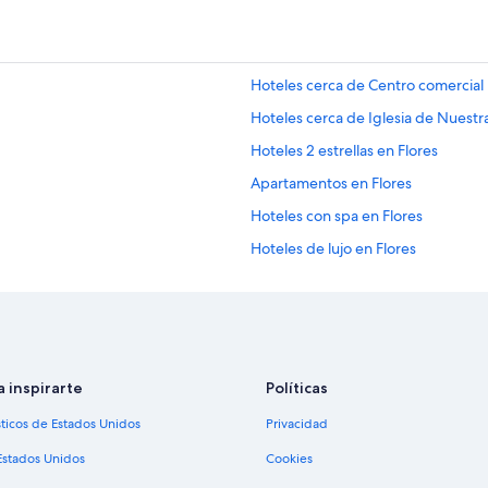
Hoteles cerca de Centro comercial
Hoteles cerca de Iglesia de Nuest
Hoteles 2 estrellas en Flores
Apartamentos en Flores
Hoteles con spa en Flores
Hoteles de lujo en Flores
Hoteles en la playa en Flores
Hoteles románticos en Flores
Hoteles boutique en Flores
Hoteles con aire acondicionado en 
a inspirarte
Políticas
Hoteles con estacionamiento en Fl
sticos de Estados Unidos
Privacidad
Hoteles con restaurante en Flores
Estados Unidos
Cookies
Hoteles con hidromasaje en Flores