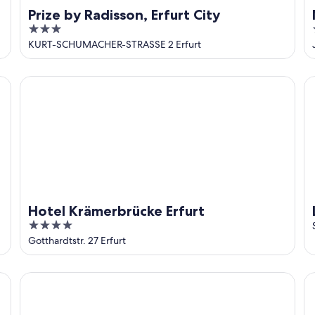
Prize by Radisson, Erfurt City
3
out
KURT-SCHUMACHER-STRASSE 2 Erfurt
of
5
Hotel Krämerbrücke Erfurt
Li
Hotel Krämerbrücke Erfurt
4
out
Gotthardtstr. 27 Erfurt
of
5
Dorint Hotel am Dom Erfurt
Be