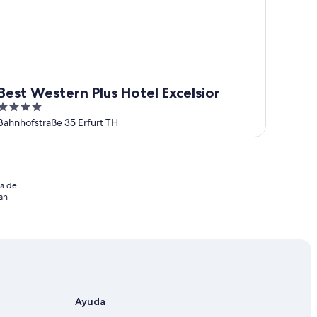
Best Western Plus Hotel Excelsior
4
out
Bahnhofstraße 35 Erfurt TH
of
5
ia de
an
Ayuda