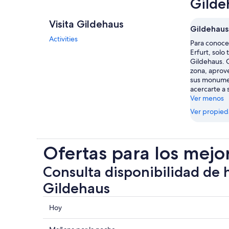
Gilde
Visita Gildehaus
Gildehaus
Activities
Para conocer
Erfurt, solo 
Gildehaus. 
zona, aprov
sus monumen
acercarte a 
Ver menos
Ver propie
Ofertas para los mejo
Consulta disponibilidad de 
Gildehaus
Consultar
Hoy
los