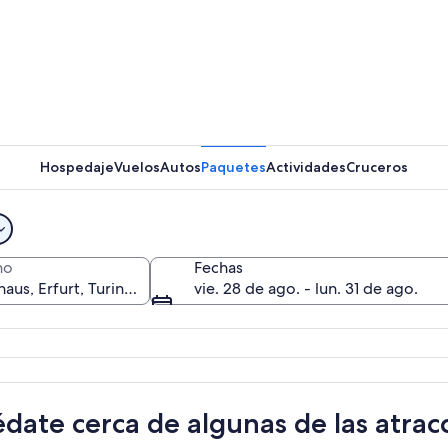
Un edific
Hospedaje
Vuelos
Autos
Paquetes
Actividades
Cruceros
Una calle
no
Fechas
vie. 28 de ago. - lun. 31 de ago.
co con arquitectura ornamentada y mesas al aire libre en la noche.
date cerca de algunas de las atrac