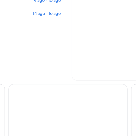
9 ago - 10 ago
14 ago - 16 ago
Prize by Radisson, Erfurt City
NY