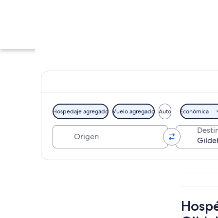
Hospedaje agregado
Vuelo agregado
Auto
Económica
Origen
Desti
Un edificio históri
Explorar mapa
Hospé