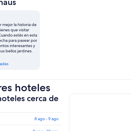
haus
 mejor la historia de
tienes que visitar
Cuando estés en esta
echa para pasear por
tos interesantes y
sus bellos jardines.
dades
res hoteles
hoteles cerca de
8 ago - 9 ago