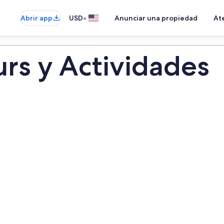
•
Abrir app
USD
Anunciar una propiedad
Ate
urs y Actividades