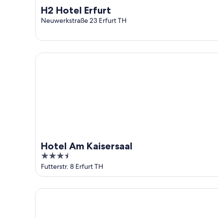
H2 Hotel Erfurt
Neuwerkstraße 23 Erfurt TH
Hotel Am Kaisersaal
Hotel Am Kaisersaal
3.5
out
Futterstr. 8 Erfurt TH
of
5
B&B HOTEL Erfurt-Hbf