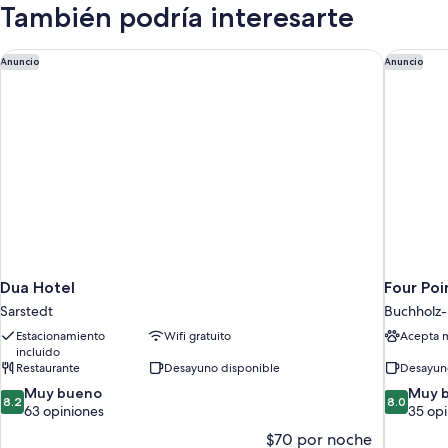
habitaciones
También podría interesarte
(max.
6
Personen)
Dua Hotel
Four Poi
Anuncio
Anuncio
Dua Hotel
Four Poi
Sarstedt
Buchholz-
Estacionamiento
Wifi gratuito
Acepta 
incluido
Restaurante
Desayuno disponible
Desayun
8.2
8.0
Muy bueno
Muy 
8.2
8.0
de
de
63 opiniones
35 opi
10,
10,
$70 por noche
Muy
Muy