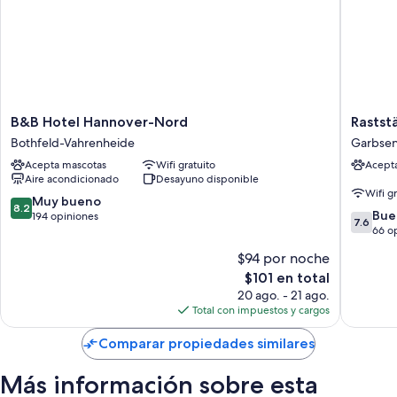
B&B
Raststät
B&B Hotel Hannover-Nord
Rastst
Hotel
Hannove
Bothfeld-Vahrenheide
Garbse
Hannover-
Garbse
Acepta mascotas
Wifi gratuito
Acept
Nord
Garbse
Aire acondicionado
Desayuno disponible
Bothfeld-
Wifi g
Vahrenheide
8.2
Muy bueno
8.2
7.6
Bue
de
194 opiniones
7.6
de
66 o
10,
10,
Muy
$94 por noche
Bueno,
bueno,
El
$101 en total
66
194
precio
opinion
20 ago. - 21 ago.
opiniones
actual
Total con impuestos y cargos
es
de
Comparar propiedades similares
$101
Más información sobre esta