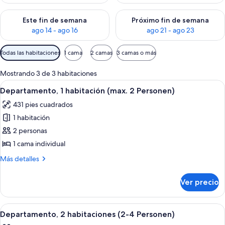
Consulta la disponibilidad para este fin de semana ago 14 - ag
Consulta la disponibilidad pa
Este fin de semana
Próximo fin de semana
ago 14 - ago 16
ago 21 - ago 23
Filtros
Todas las habitaciones
1 cama
2 camas
3 camas o más
disponibles
para
Mostrando 3 de 3 habitaciones
las
Abrir
Un dormitorio con cama, mesita de no
6
Departamento, 1 habitación (max. 2 Personen)
habitaciones
todas
431 pies cuadrados
las
1 habitación
fotos
de
2 personas
Departamento,
1 cama individual
1
Más
Más detalles
habitación
detalles
(max.
sobre
Ver precio
Departamento,
2
1
Personen)
habitación
Abrir
Un dormitorio con cama, ventana, cóm
5
(max.
Departamento, 2 habitaciones (2-4 Personen)
todas
2