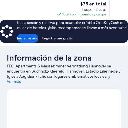
El
$75 en total
bueno,
bueno,
precio
1 sep. - 2 sep.
63
35
actual
Total con impuestos y cargos
opiniones
opiniones
es
Inicia sesión y reserva para acumular crédito OneKeyCash en
de
miles de hoteles. ¡Más recompensas te llevan a más aventuras!
$75
Iniciar sesión
Registrarme gratis
Información de la zona
FEO Apartments & Messezimmer Vermittlung Hannover se
encuentra en Buchholz-Kleefeld, Hannover. Estadio Eilenriede y
Iglesia Aegidienkirche son lugares emblemáticos locales, y
algunos de los puntos de interés del área incluyen Recinto Ferial
Ver más
de Hannover y Piscina Kleefelder Bad. ¿Quieres asistir a un
evento o partido mientras estás en la ciudad? Consulta el
calendario de Estadio Heinz von Heiden Arena o Pabellón Swiss
Life Hall.
Visita nuestra guía de Hannover