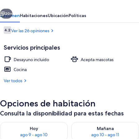
Messezimmer
erior
Siguiente
Vermittlung
20+
Resumen
Habitaciones
Ubicación
Políticas
Hannover
Opiniones
4.2
Ver las 26 opiniones
4.2 de 10,
Servicios principales
Desayuno incluido
Acepta mascotas
Cocina
Ver todos
Habitación
Opciones de habitación
Consulta la disponibilidad para estas fechas
Consulta la disponibilidad para hoy ago 9 - ago 10
Consulta la disponibilidad par
Hoy
Mañana
ago 9 - ago 10
ago 10 - ago 11