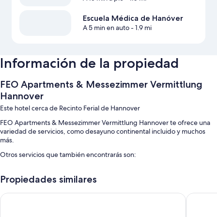
Escuela Médica de Hanóver
A 5 min en auto
- 1.9 mi
Información de la propiedad
FEO Apartments & Messezimmer Vermittlung
Hannover
Este hotel cerca de Recinto Ferial de Hannover
FEO Apartments & Messezimmer Vermittlung Hannover te ofrece una
variedad de servicios, como desayuno continental incluido y muchos
más.
Otros servicios que también encontrarás son:
Baños con tinas o regaderas
Propiedades similares
Cocinas, refrigeradores y lavavajillas
B&B Hotel Hannover-Nord
Raststät