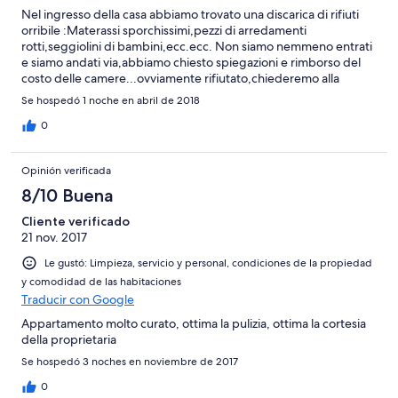
Nel ingresso della casa abbiamo trovato una discarica di rifiuti
orribile :Materassi sporchissimi,pezzi di arredamenti
rotti,seggiolini di bambini,ecc.ecc. Non siamo nemmeno entrati
e siamo andati via,abbiamo chiesto spiegazioni e rimborso del
costo delle camere...ovviamente rifiutato,chiederemo alla
expedia il riconoscimento del rimborso.
Se hospedó 1 noche en abril de 2018
0
Opinión verificada
8/10 Buena
Cliente verificado
21 nov. 2017
Le gustó: Limpieza, servicio y personal, condiciones de la propiedad
y comodidad de las habitaciones
Traducir con Google
Appartamento molto curato, ottima la pulizia, ottima la cortesia
della proprietaria
Se hospedó 3 noches en noviembre de 2017
0