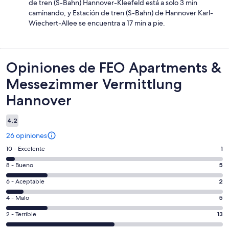
de tren (S-Bahn) Hannover-Kleefeld está a solo 3 min
caminando, y Estación de tren (S-Bahn) de Hannover Karl-
Wiechert-Allee se encuentra a 17 min a pie.
Opiniones
Opiniones de FEO Apartments &
Messezimmer Vermittlung
Hannover
4.2
26 opiniones
Puntuación
10 - Excelente
1
de
Puntuación
8 - Bueno
5
10,
de
es
Puntuación
6 - Aceptable
2
8,
decir,
de
es
Puntuación
4 - Malo
5
Excelente.
6,
decir,
de
Basada
es
Puntuación
2 - Terrible
13
Bueno.
4,
en
decir,
de