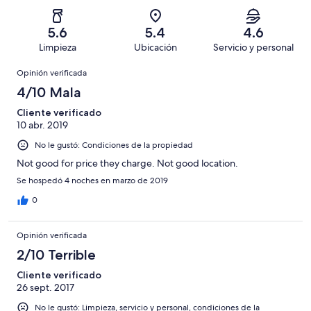
Basada
es
1
Aceptable.
2,
en
decir,
de
Basada
es
5
Malo.
5.6
5.4
4.6
26
en
decir,
de
Basada
Limpieza
Ubicación
Servicio y personal
opiniones
2
Terrible.
26
en
Opiniones
de
Basada
opiniones
Opinión verificada
5
26
en
de
4/10 Mala
opiniones
13
26
de
Cliente verificado
opiniones
10 abr. 2019
26
opiniones
No le gustó: Condiciones de la propiedad
Not good for price they charge. Not good location.
Se hospedó 4 noches en marzo de 2019
0
Opinión verificada
2/10 Terrible
Cliente verificado
26 sept. 2017
No le gustó: Limpieza, servicio y personal, condiciones de la