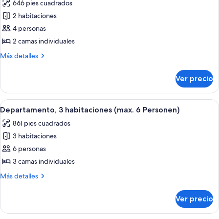
646 pies cuadrados
Personen)
las
2 habitaciones
fotos
de
4 personas
Departamento,
2 camas individuales
2
Más
Más detalles
habitaciones
detalles
(2-
sobre
Ver precio
Departamento,
4
2
Personen)
habitaciones
Abrir
Un dormitorio con cama, mesita de no
7
(2-
Departamento, 3 habitaciones (max. 6 Personen)
todas
4
861 pies cuadrados
Personen)
las
3 habitaciones
fotos
de
6 personas
Departamento,
3 camas individuales
3
Más
Más detalles
habitaciones
detalles
(max.
sobre
Ver precio
Departamento,
6
3
Personen)