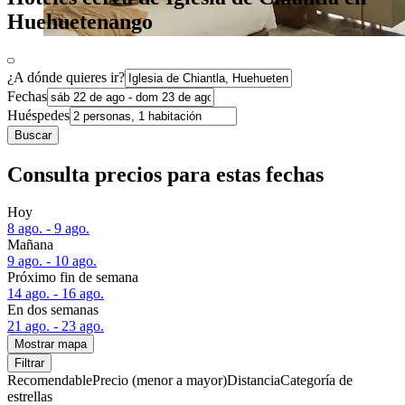
Huehuetenango
¿A dónde quieres ir?
Fechas
Huéspedes
Buscar
Consulta precios para estas fechas
Hoy
8 ago. - 9 ago.
Mañana
9 ago. - 10 ago.
Próximo fin de semana
14 ago. - 16 ago.
En dos semanas
21 ago. - 23 ago.
Mostrar mapa
Filtrar
Recomendable
Precio (menor a mayor)
Distancia
Categoría de
estrellas