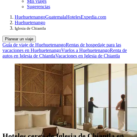
Mis viajes
Sugerencias
Huehuetenango
Guatemala
Hoteles
Expedia.com
Huehuetenango
Iglesia de Chiantla
Planear un viaje
Guía de viaje de Huehuetenango
Rentas de hospedaje para las
vacaciones en Huehuetenango
Vuelos a Huehuetenango
Renta de
autos en Iglesia de Chiantla
Vacaciones en Iglesia de Chiantla
Hoteles cerca de Iglesia de Chiantla en