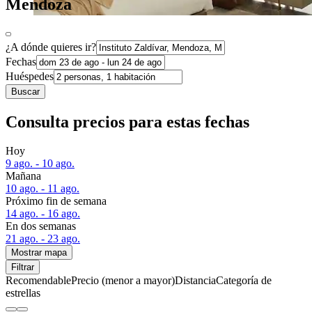
Mendoza
¿A dónde quieres ir?
Fechas
Huéspedes
Buscar
Consulta precios para estas fechas
Hoy
9 ago. - 10 ago.
Mañana
10 ago. - 11 ago.
Próximo fin de semana
14 ago. - 16 ago.
En dos semanas
21 ago. - 23 ago.
Mostrar mapa
Filtrar
Recomendable
Precio (menor a mayor)
Distancia
Categoría de
estrellas