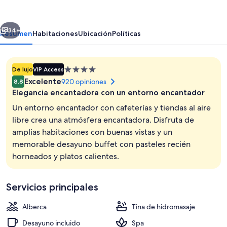
Boutique
erior
Siguiente
34+
Resumen
Habitaciones
Ubicación
Políticas
Propiedad
De lujo
VIP Access
de
Excelente
920 opiniones
8.8
4.0
Elegancia encantadora con un entorno encantador
estrellas
Un entorno encantador con cafeterías y tiendas al aire
libre crea una atmósfera encantadora. Disfruta de
amplias habitaciones con buenas vistas y un
Masajes
memorable desayuno buffet con pasteles recién
horneados y platos calientes.
Servicios principales
Alberca
Tina de hidromasaje
Desayuno incluido
Spa