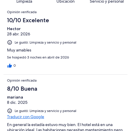
de
Basada
Limpieza
Ubicación
Servicio y personal
opiniones
83
Terrible.
920
en
Opiniones
de
Basada
opiniones
Opinión verificada
23
920
en
de
10/10 Excelente
opiniones
17
920
de
Hector
opiniones
28 abr. 2026
920
opiniones
Le gustó: Limpieza y servicio y personal
Muy amables
Se hospedó 3 noches en abril de 2026
0
Opinión verificada
8/10 Buena
mariana
8 dic. 2025
Le gustó: Limpieza y servicio y personal
Traducir con Google
En general la estadía estuvo muy bien. El hotel está en una
ubicación ideal. Las habitaciones necesitan mantenimiento pero