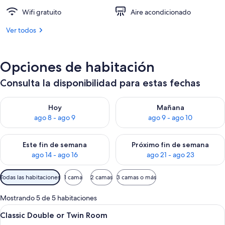
Wifi gratuito
Aire acondicionado
Ver todos
Opciones de habitación
Consulta la disponibilidad para estas fechas
Consulta la disponibilidad para hoy ago 8 - ago 9
Consulta la disponibilidad pa
Hoy
Mañana
ago 8 - ago 9
ago 9 - ago 10
Consulta la disponibilidad para este fin de semana ago 14 - ag
Consulta la disponibilidad pa
Este fin de semana
Próximo fin de semana
ago 14 - ago 16
ago 21 - ago 23
Filtros
Todas las habitaciones
1 cama
2 camas
3 camas o más
disponibles
para
Mostrando 5 de 5 habitaciones
las
Abrir
Habitación de hotel con cama, mesita 
7
Classic Double or Twin Room
habitaciones
todas