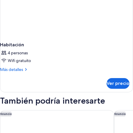
Habitación
4 personas
Wifi gratuito
Más
Más detalles
detalles
sobre
Ver precio
Habitación
También podría interesarte
Park Hyatt Mendoza
Hilton 
Anuncio
Anuncio