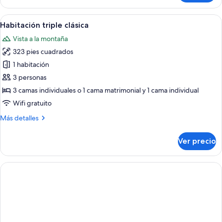
clásica
2
con
Abrir
Habitación de hotel con dos camas, un e
individuales
7
1
Habitación triple clásica
todas
cama
Vista a la montaña
matrimonial
las
o
323 pies cuadrados
fotos
2
de
1 habitación
individuales
Habitación
3 personas
triple
3 camas individuales o 1 cama matrimonial y 1 cama individual
clásica
Wifi gratuito
Más
Más detalles
detalles
sobre
Ver precio
Habitación
triple
clásica