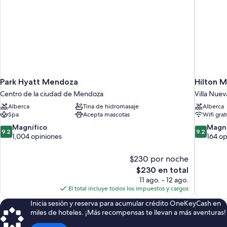
Park Hyatt Mendoza
Hilton 
Centro de la ciudad de Mendoza
Villa Nuev
Alberca
Tina de hidromasaje
Alberca
Spa
Acepta mascotas
Wifi grat
9.2
9.2
Magnífico
Magní
9.2
9.2
de
de
1,004 opiniones
164 op
10,
10,
Magnífico,
Magnífico
$230 por noche
1,004
164
El
$230 en total
opiniones
opiniones
precio
11 ago. - 12 ago.
actual
El total incluye todos los impuestos y cargos
es
Inicia sesión y reserva para acumular crédito OneKeyCash en
de
miles de hoteles. ¡Más recompensas te llevan a más aventuras!
$230