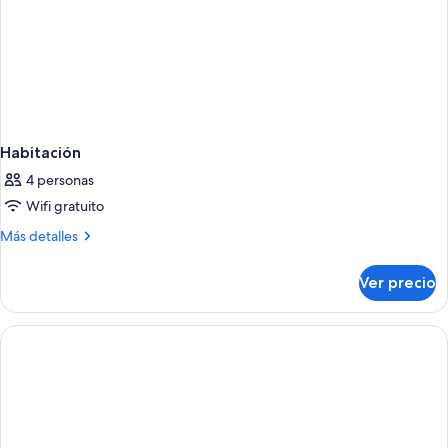
Habitación
4 personas
Wifi gratuito
Más
Más detalles
detalles
sobre
Ver precio
Habitación