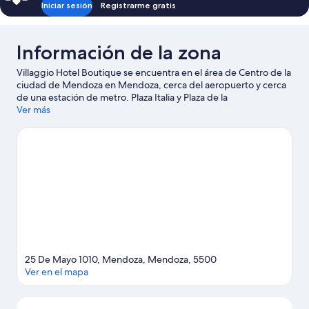
Iniciar sesión
Registrarme gratis
Información de la zona
Villaggio Hotel Boutique se encuentra en el área de Centro de la
ciudad de Mendoza en Mendoza, cerca del aeropuerto y cerca
de una estación de metro. Plaza Italia y Plaza de la
Independencia son lugares emblemáticos, y los turistas que
Ver más
quieran ir de compras pueden visitar Peatonal Sarmiento y
Mercado central. ¿Quieres asistir a un evento o partido mientras
estás aquí? Échale un vistazo al calendario de actividades de
Estadio Malvinas Argentinas. Las actividades como parasailing
ofrecen una gran oportunidad de disfrutar del agua y, si buscas
un poco de adrenalina, puedes hacer ciclismo de montaña y
tours ecológicos en los alrededores.
Visita nuestra guía de
Mendoza
25 De Mayo 1010, Mendoza, Mendoza, 5500
Ver en el mapa