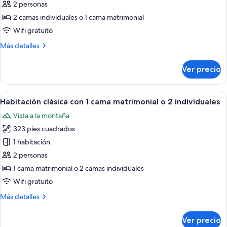
2 personas
las
2 camas individuales o 1 cama matrimonial
fotos
de
Wifi gratuito
Classic
Más
Más detalles
Double
detalles
sobre
or
Ver precio
Classic
Twin
Double
Room
or
Abrir
Habitación de hotel con cama, mesita
7
Twin
Habitación clásica con 1 cama matrimonial o 2 individuales
todas
Room
Vista a la montaña
las
323 pies cuadrados
fotos
de
1 habitación
Habitación
2 personas
clásica
1 cama matrimonial o 2 camas individuales
con
Wifi gratuito
1
Más
Más detalles
cama
detalles
matrimonial
sobre
Ver precio
o
Habitación