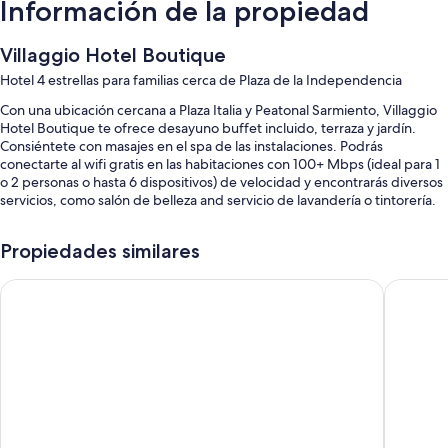
Información de la propiedad
Villaggio Hotel Boutique
Hotel 4 estrellas para familias cerca de Plaza de la Independencia
Con una ubicación cercana a Plaza Italia y Peatonal Sarmiento, Villaggio
Hotel Boutique te ofrece desayuno buffet incluido, terraza y jardín.
Consiéntete con masajes en el spa de las instalaciones. Podrás
conectarte al wifi gratis en las habitaciones con 100+ Mbps (ideal para 1
o 2 personas o hasta 6 dispositivos) de velocidad y encontrarás diversos
servicios, como salón de belleza and servicio de lavandería o tintorería.
Estos son algunos servicios adicionales:
Propiedades similares
Alberca al aire libre con camastros
Fuente Mayor Hotel Ciudad de Mendoza
Amérian
Estacionamiento (con cargo), traslado de ida y vuelta al aeropuerto
(con cargo) y servicio de cuidado de niños (con cargo)
Área con computadoras, sala de juntas y servicio de concierge
Salón de fiestas, asistencia para compra de tours o entradas y
recepción disponible las 24 horas
Los huéspedes dejan muy buenas opiniones de aspectos como la
atención del personal y la ubicación