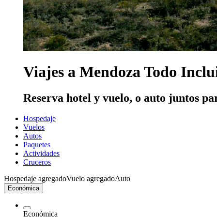
Viajes a Mendoza Todo Inclu
Reserva hotel y vuelo, o auto juntos pa
Hospedaje
Vuelos
Autos
Paquetes
Actividades
Cruceros
Hospedaje agregado
Vuelo agregado
Auto
Económica
Económica