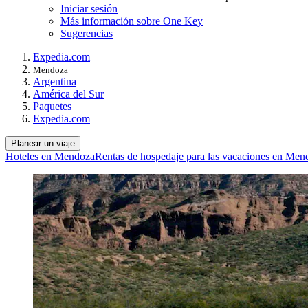
Iniciar sesión
Más información sobre One Key
Sugerencias
Expedia.com
Mendoza
Argentina
América del Sur
Paquetes
Expedia.com
Planear un viaje
Hoteles en Mendoza
Rentas de hospedaje para las vacaciones en Men