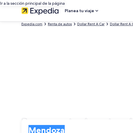
Ir a la sección principal de la página
Planea tu viaje
Expedia.com
Renta de autos
Dollar Rent A Car
Dollar Rent A 
Busca renta de autos 
Entrega
Entrega
Mendoza