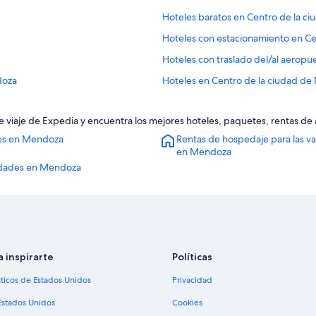
Hoteles baratos en Centro de la 
Hoteles con estacionamiento en C
Hoteles con traslado del/al aerop
doza
Hoteles en Centro de la ciudad d
Hoteles cerca de Instituto Zaldívar
 viaje de Expedia y encuentra los mejores hoteles, paquetes, rentas de
Hoteles en Parque Cívico
es en Mendoza
Rentas de hospedaje para las v
Hoteles en Dorrego
en Mendoza
Hoteles de golf en Mendoza
idades en Mendoza
Hoteles de lujo en Mendoza
Hoteles históricos en Mendoza
Hoteles baratos en Mendoza
Hoteles cerca del lago en Mendoz
a inspirarte
Políticas
Hoteles con desayuno incluido en
sticos de Estados Unidos
Privacidad
Hoteles con guardería en Mendoz
Estados Unidos
Cookies
Hoteles con restaurante en Mendo