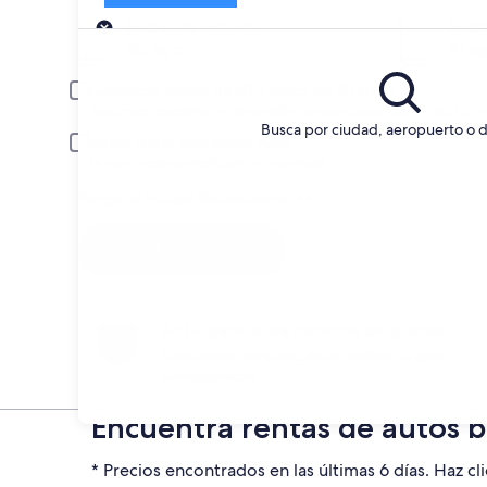
Entrega
Fecha de entrega
Fech
20 ago
21 a
Conductor menor de 30 o mayor de 70 años
Puede ser necesario un cargo extra por conductor joven o adulto m
Busca por ciudad, aeropuerto o d
Incluir tarifas para socios AARP
La membresía se verificará en la entrega.
Tengo un código de descuento
Buscar
Anticípate a los cambios de planes
Cancela sin penalización en rentas de auto
seleccionadas.
Encuentra rentas de autos 
* Precios encontrados en las últimas 6 días. Haz cli