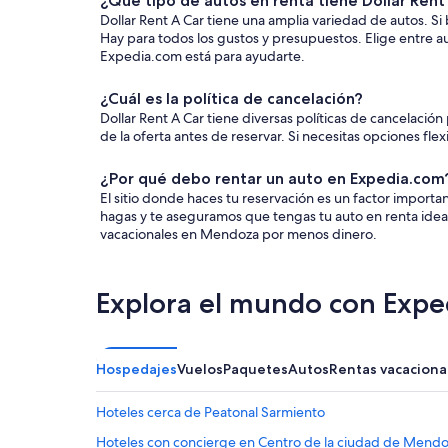
¿Qué tipo de autos en renta tiene Dollar Ren
Dollar Rent A Car tiene una amplia variedad de autos. Si
Hay para todos los gustos y presupuestos. Elige entre a
Expedia.com está para ayudarte.
¿Cuál es la política de cancelación?
Dollar Rent A Car tiene diversas políticas de cancelació
de la oferta antes de reservar. Si necesitas opciones fle
¿Por qué debo rentar un auto en Expedia.com
El sitio donde haces tu reservación es un factor impor
hagas y te aseguramos que tengas tu auto en renta ideal
vacacionales en Mendoza por menos dinero.
Explora el mundo con Expe
Hospedajes
Vuelos
Paquetes
Autos
Rentas vacaciona
Hoteles cerca de Peatonal Sarmiento
Hoteles con concierge en Centro de la ciudad de Mend