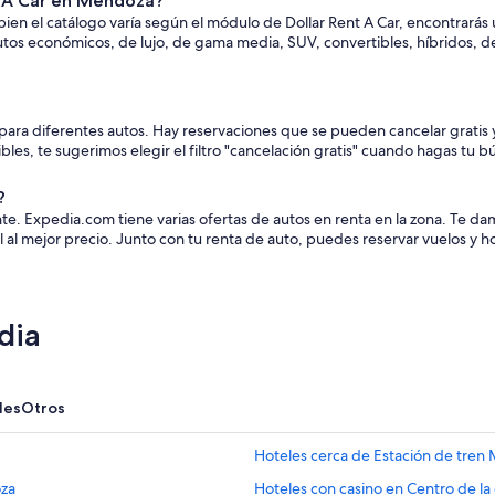
t A Car en Mendoza?
 bien el catálogo varía según el módulo de Dollar Rent A Car, encontrará
utos económicos, de lujo, de gama media, SUV, convertibles, híbridos, 
n para diferentes autos. Hay reservaciones que se pueden cancelar gratis
xibles, te sugerimos elegir el filtro "cancelación gratis" cuando hagas tu 
?
tante. Expedia.com tiene varias ofertas de autos en renta en la zona. T
 al mejor precio. Junto con tu renta de auto, puedes reservar vuelos y
dia
les
Otros
Hoteles cerca de Estación de tre
oza
Hoteles con casino en Centro de l