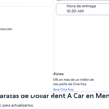
Devolución (igual a la e
a de devolución
Hora de entrega
go
ayor.
irección
Accede a beneficios
Ahorra desde un 10% en más de un millón de
rentas de auto si eres parte de One Key.
Ver información sobre One Key
baratas de Dollar Rent A Car en Me
c para actualizarlos.