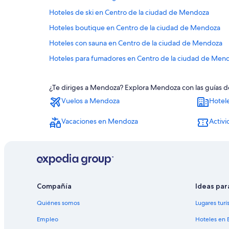
Hoteles de ski en Centro de la ciudad de Mendoza
Hoteles boutique en Centro de la ciudad de Mendoza
Hoteles con sauna en Centro de la ciudad de Mendoza
Hoteles para fumadores en Centro de la ciudad de Men
Hoteles cerca de Plaza de la Independencia
¿Te diriges a Mendoza? Explora Mendoza con las guías de
Hoteles en Centro histórico
Vuelos a Mendoza
Hotel
Hoteles cerca de Mercado central
Hoteles con casino en Mendoza
Vacaciones en Mendoza
Activ
Hoteles de ski en Mendoza
Hoteles familiares en Mendoza
Hoteles románticos en Mendoza
Hoteles boutique en Mendoza
Compañía
Ideas par
Hoteles con aguas termales en Mendoza
Quiénes somos
Lugares turí
Hoteles con estacionamiento en Mendoza
Empleo
Hoteles en 
Hoteles con área de juegos en Mendoza