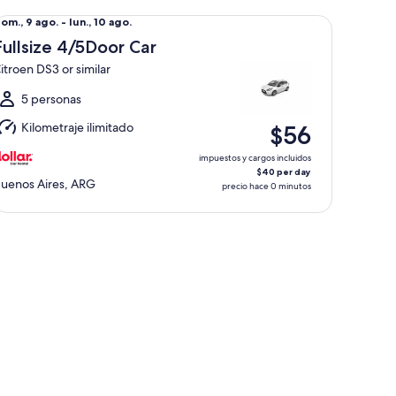
llsize 4/5Door Car Citroen DS3 or similar
el
om., 9 ago. - lun., 10 ago.
om.,
Fullsize 4/5Door Car
itroen DS3 or similar
go.
l
5 personas
un.,
Kilometraje ilimitado
$56
0
go.
impuestos y cargos incluidos
$40 per day
uenos Aires, ARG
precio hace 0 minutos