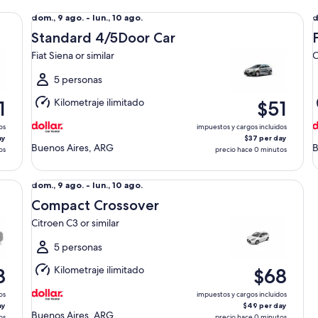
Standard 4/5Door Car Fiat Siena or similar
Fu
Del
D
dom., 9 ago. - lun., 10 ago.
d
dom.,
d
Standard 4/5Door Car
9
9
Fiat Siena or similar
C
ago.
a
al
a
5 personas
lun.,
l
Kilometraje ilimitado
1
$51
10
1
ago.
a
os
impuestos y cargos incluidos
ay
$37 per day
Buenos Aires, ARG
B
os
precio hace 0 minutos
Compact Crossover Citroen C3 or similar
Del
dom., 9 ago. - lun., 10 ago.
dom.,
Compact Crossover
9
Citroen C3 or similar
ago.
al
5 personas
lun.,
Kilometraje ilimitado
8
$68
10
ago.
os
impuestos y cargos incluidos
ay
$49 per day
Buenos Aires, ARG
os
precio hace 0 minutos