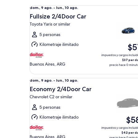
Fullsize 2/4Door Car Toyota Yaris or similar
Del
dom., 9 ago. - lun., 10 ago.
dom.,
Fullsize 2/4Door Car
9
Toyota Yaris or similar
ago.
al
5 personas
lun.,
Kilometraje ilimitado
$5
10
ago.
impuestos y cargos incluid
$37 per d
Buenos Aires, ARG
precio hace 0 minut
Economy 2/4Door Car Chevrolet C2 or similar
Del
dom., 9 ago. - lun., 10 ago.
dom.,
Economy 2/4Door Car
9
Chevrolet C2 or similar
ago.
al
5 personas
lun.,
Kilometraje ilimitado
$5
10
ago.
impuestos y cargos incluid
$42 per d
Buenos Aires, ARG
precio hace 0 minut