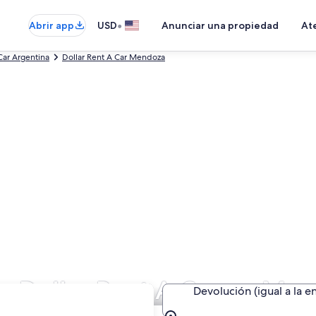
•
Abrir app
USD
Anunciar una propiedad
Ate
Car Argentina
Dollar Rent A Car Mendoza
de Dollar Rent A Car en Me
Devolución (igual a la e