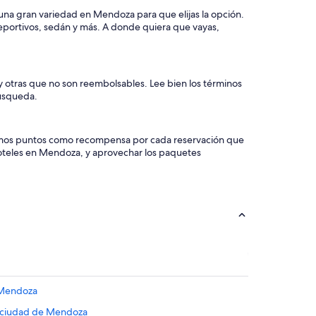
s una gran variedad en Mendoza para que elijas la opción.
deportivos, sedán y más. A donde quiera que vayas,
 y otras que no son reembolsables. Lee bien los términos
búsqueda.
e damos puntos como recompensa por cada reservación que
 hoteles en Mendoza, y aprovechar los paquetes
n Mendoza
a ciudad de Mendoza