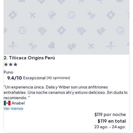
Titicaca Origins Perú
2. Titicaca Origins Perú
Propiedad
de
Puno
3.0
9.4
9.4/10
Excepcional
(42 opiniones)
de
estrellas
“
“Un experiencia única. Dalia y Wiber son unos anfitriones
10,
U
entrañables. Una noche cenamos ahí y estuvo delicioso. Sin duda lo
Excepcional,
n
recomiendo. ”
(42
e
Anabel
opiniones)
x
Ver menos
p
$119 por noche
e
El
$119 en total
r
precio
23 ago. - 24 ago.
i
actual