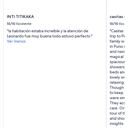
están
v
sujetos
o
a
d
cambios.
INTI TITIKAKA
casitas d
e
Aplican
l
10/10
Excelente
10/10
Excel
términos
i
"la habitación estaba increíble y la atención de
"Casitas d
adicionales.
c
Leonardo fue muy buena todo estuvo perfecto "
trip to Pe
i
Ver menos
family wer
o
in Puno sh
s
and navig
o
magical st
.
spacious 
S
showers, 
i
beds and 
n
lovely wea
d
relaxing i
u
Though ni
d
to keep us
a
were simpl
l
They acco
o
care. On o
r
tour of th
e
and showin
c
insights in
o