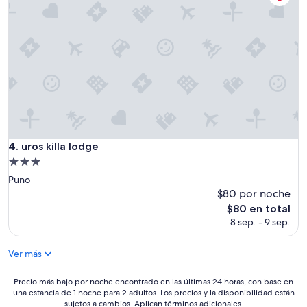
u
n
o
s
a
n
f
i
t
r
i
o
uros killa lodge
4. uros killa lodge
n
Propiedad
e
de
s
Puno
e
3.0
$80 por noche
n
estrellas
El
$80 en total
t
precio
8 sep. - 9 sep.
r
actual
a
es
ñ
Ver más
de
a
$80
b
Precio
Precio más bajo por noche encontrado en las últimas 24 horas, con base en
l
una estancia de 1 noche para 2 adultos. Los precios y la disponibilidad están
más
e
sujetos a cambios. Aplican términos adicionales.
bajo