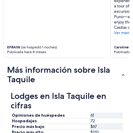
experience
m
a tour of 
i
excursion,
e
Puno—an in
n
enjoy the
d
Casitas de
o
Ver meno
.
”
EFRAIN
(se hospedó 1 noches)
Caroline
(s
Publicada hace 8 meses
Publicada h
Más información sobre Isla
Taquile
Lodges en Isla Taquile en
cifras
Opiniones de huéspedes
61
Hospedajes
72
Precio más bajo
$67
Precio más alto
$251