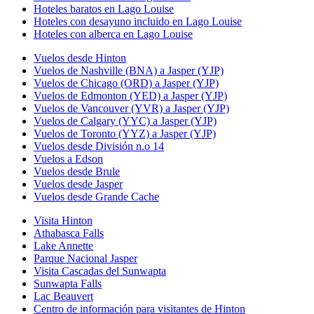
Hoteles baratos en Lago Louise
Hoteles con desayuno incluido en Lago Louise
Hoteles con alberca en Lago Louise
Vuelos desde Hinton
Vuelos de Nashville (BNA) a Jasper (YJP)
Vuelos de Chicago (ORD) a Jasper (YJP)
Vuelos de Edmonton (YED) a Jasper (YJP)
Vuelos de Vancouver (YVR) a Jasper (YJP)
Vuelos de Calgary (YYC) a Jasper (YJP)
Vuelos de Toronto (YYZ) a Jasper (YJP)
Vuelos desde División n.o 14
Vuelos a Edson
Vuelos desde Brule
Vuelos desde Jasper
Vuelos desde Grande Cache
Visita Hinton
Athabasca Falls
Lake Annette
Parque Nacional Jasper
Visita Cascadas del Sunwapta
Sunwapta Falls
Lac Beauvert
Centro de información para visitantes de Hinton