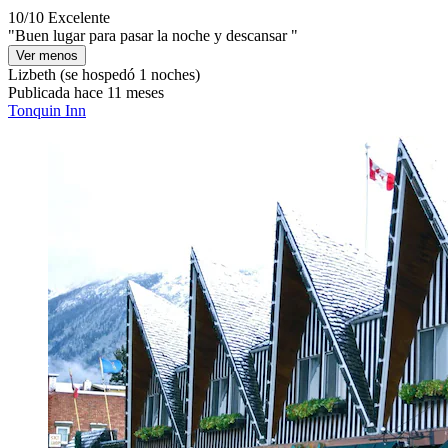
10/10
Excelente
"Buen lugar para pasar la noche y descansar "
Ver menos
Lizbeth
(se hospedó 1 noches)
Publicada hace 11 meses
Tonquin Inn