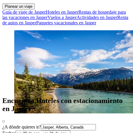
Planear un viaje
Guía de viaje de Jasper
Hoteles en Jasper
Rentas de hospedaje para
las vacaciones en Jasper
Vuelos a Jasper
Actividades en Jasper
Renta
de autos en Jasper
Paquetes vacacionales en Jasper
Encuentra Hoteles con estacionamiento
en Jasper
¿A dónde quieres ir?