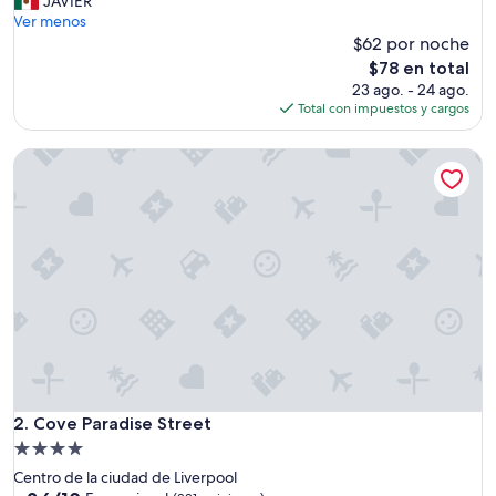
JAVIER
t
Ver menos
t
$62 por noche
h
El
$78 en total
e
precio
23 ago. - 24 ago.
f
actual
Total con impuestos y cargos
r
es
o
de
Cove Paradise Street
n
$78
t
d
e
s
k
w
a
s
G
r
e
a
t
Cove Paradise Street
2. Cove Paradise Street
!
Propiedad
S
de
Centro de la ciudad de Liverpool
h