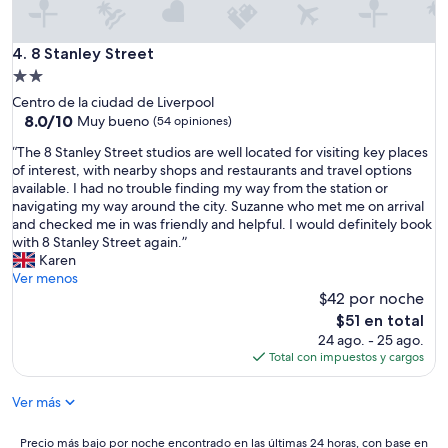
e
o
l
p
n
a
a
t
h
8 Stanley Street
4. 8 Stanley Street
r
o
a
t
Propiedad
g
b
a
o
de
Centro de la ciudad de Liverpool
i
m
o
2.0
8.0
8.0/10
t
Muy bueno
(54 opiniones)
e
u
de
a
estrellas
n
t
“
“The 8 Stanley Street studios are well located for visiting key places
10,
c
t
l
T
of interest, with nearby shops and restaurants and travel options
Muy
i
o
a
h
available. I had no trouble finding my way from the station or
bueno,
ó
s
t
e
navigating my way around the city. Suzanne who met me on arrival
(54
n
c
e
8
and checked me in was friendly and helpful. I would definitely book
opiniones)
e
ó
r
S
with 8 Stanley Street again.”
x
m
a
t
Karen
t
o
t
a
Ver menos
r
d
n
n
$42 por noche
e
o
i
l
m
El
$51 en total
s
g
e
a
precio
24 ago. - 25 ago.
y
h
y
d
actual
Total con impuestos y cargos
e
t
S
a
es
q
!
t
m
de
u
T
Ver más
r
e
$51
i
h
e
n
p
e
e
Precio
Precio más bajo por noche encontrado en las últimas 24 horas, con base en
t