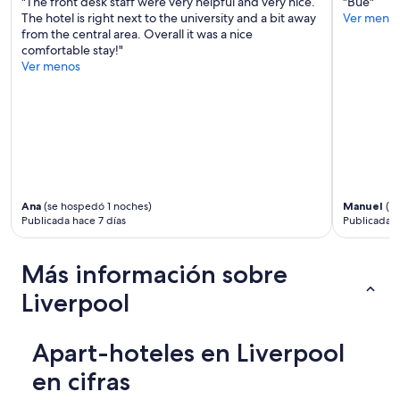
"The front desk staff were very helpful and very nice.
"Bue"
L
s
The hotel is right next to the university and a bit away
Ver meno
o
t
from the central area. Overall it was a nice
c
,
comfortable stay!"
a
w
Ver menos
t
i
i
t
o
h
n
n
w
e
a
a
s
r
e
b
x
y
Ana
(se hospedó 1 noches)
Manuel
(se
c
s
Publicada hace 7 días
Publicada 
e
h
l
o
Más información sobre
l
p
e
s
Liverpool
n
a
t
n
f
d
Apart-hoteles en Liverpool
o
r
r
e
en cifras
s
s
o
t