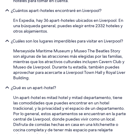
hoteles para tomar en cuenta.
a
¿Cuántos apart-hoteles encontraré en Liverpool?
i
l
En Expedia, hay 36 apart-hoteles ubicados en Liverpool. En
a
una búsqueda general, puedes elegir entre 2332 hoteles y
b
otros alojamientos.
l
e
¿Cuáles son los lugares imperdibles para visitar en Liverpool?
.
I
Merseyside Maritime Museum y Museo The Beatles Story
h
son algunas de las atracciones más elegidas por las familias,
a
mientras que los atractivos culturales incluyen Cavern Club y
d
Museo de Liverpool. Durante tu estadía, también puedes
n
aprovechar para acercarte a Liverpool Town Hall y Royal Liver
o
Building.
t
r
¿Qué es un apart-hotel?
o
u
Un apart-hotel es mitad hotel y mitad departamento, tiene
b
las comodidades que puedes encontrar en un hotel
l
tradicional, y la privacidad y el espacio de un departamento.
e
Por lo general, estos apartamentos se encuentran en la parte
f
central de Liverpool, donde puedes vivir como un local.
i
Disfruta de comidas hechas en casa en una kitchenette o
n
cocina completa y de tener más espacio para relajarte