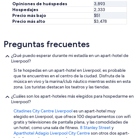
Opiniones de huéspedes
3,893
m
a
Hospedajes
2,333
e
u
o
Precio más bajo
$51
r
n
Precio más alto
$3,478
a
e
n
v
t
i
s
Preguntas frecuentes
s
a
i
n
t
d
¿Qué puedo esperar durante mi estadía en un apart-hotel de
i
t
Liverpool?
n
r
Si te hospedas en un apart-hotel en Liverpool, es probable
g
a
que te encuentres en el centro de la ciudad. Disfruta de la
w
v
música en vivo y la marina/club náutico mientras estés en esta
i
e
zona. Los turistas destacan los teatros y las tiendas.
t
l
h
o
¿Cuáles son los apart-hoteles más elegidos para hospedarme en
n
p
Liverpool?
o
t
c
i
Citadines City Centre Liverpool
es un apart-hotel muy
a
o
elegido en Liverpool, que ofrece 100 departamentos con wifi
r
n
gratis y televisiones de pantalla plana, y las comodidades de
”
s
un hotel, como una sala de fitness.
8 Stanley Street
y
a
Aparthotel Adagio Liverpool City Centre
son otros dos apart-
v