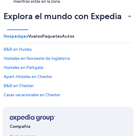
d
mientras estás en la zona.
i
n
Explora el mundo con Expedia
g
m
y
w
Hospedajes
Vuelos
Paquetes
Autos
a
y
B&B en Huxley
f
r
Hostales en Noroeste de Inglaterra
o
m
Hostales en Parkgate
t
Apart-Hoteles en Chester
h
e
B&B en Chester
s
t
Casas vacacionales en Chester
a
Hoteles de Travelodge UK en Bootle
t
i
Hoteles en Bootle
o
n
Hoteles cerca de Liverpool ONE
o
Compañía
Hoteles en Seaforth
r