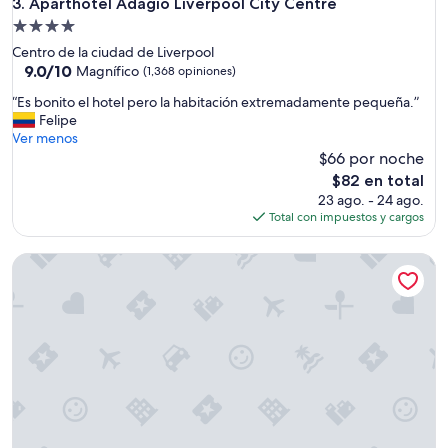
Aparthotel Adagio Liverpool City Centre
3. Aparthotel Adagio Liverpool City Centre
a
a
m
Propiedad
d
e
de
Centro de la ciudad de Liverpool
e
n
4.0
9.0
9.0/10
t
Magnífico
(1,368 opiniones)
i
de
o
estrellas
t
“
“Es bonito el hotel pero la habitación extremadamente pequeña.”
10,
d
i
E
Felipe
Magnífico,
a
e
s
Ver menos
(1,368
s
s
b
$66 por noche
opiniones)
l
a
o
a
El
$82 en total
n
n
s
precio
23 ago. - 24 ago.
d
i
a
actual
Total con impuestos y cargos
e
t
t
es
x
o
r
de
p
8 Stanley Street
e
a
$82
l
l
c
a
h
c
i
o
i
n
t
o
e
e
n
d
l
e
o
p
s
p
e
.
t
r
D
i
o