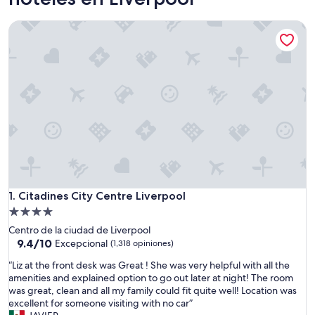
Citadines City Centre Liverpool
Citadines City Centre Liverpool
1. Citadines City Centre Liverpool
Propiedad
de
Centro de la ciudad de Liverpool
4.0
9.4
9.4/10
Excepcional
(1,318 opiniones)
de
estrellas
“
“Liz at the front desk was Great ! She was very helpful with all the
10,
L
amenities and explained option to go out later at night! The room
Excepcional,
i
was great, clean and all my family could fit quite well! Location was
(1,318
z
excellent for someone visiting with no car”
opiniones)
a