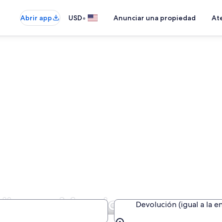
•
Abrir app
USD
Anunciar una propiedad
Ate
aliza en Mendoza
Devolución (igual a la e