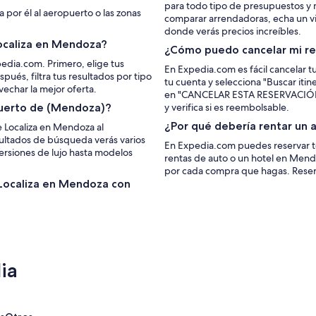
para todo tipo de presupuestos y 
a por él al aeropuerto o las zonas
comparar arrendadoras, echa un vi
donde verás precios increíbles.
ocaliza en Mendoza?
¿Cómo puedo cancelar mi re
edia.com. Primero, elige tus
En Expedia.com es fácil cancelar t
pués, filtra tus resultados por tipo
tu cuenta y selecciona "Buscar itine
vechar la mejor oferta.
en "CANCELAR ESTA RESERVACIÓN". S
puerto de (Mendoza)?
y verifica si es reembolsable.
¿Por qué debería rentar un 
e Localiza en Mendoza al
esultados de búsqueda verás varios
En Expedia.com puedes reservar to
ersiones de lujo hasta modelos
rentas de auto o un hotel en Men
por cada compra que hagas. Reser
 Localiza en Mendoza con
ia