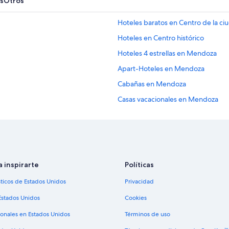
s
Otros
Hoteles baratos en Centro de la 
Hoteles en Centro histórico
Hoteles 4 estrellas en Mendoza
Apart-Hoteles en Mendoza
Cabañas en Mendoza
Casas vacacionales en Mendoza
Centros vacacionales en Mendoza
Apartamentos en Mendoza
Apart-Hoteles en Mendoza
Hoteles con concierge en Mendoz
a inspirarte
Políticas
Hoteles de golf en Mendoza
sticos de Estados Unidos
Privacidad
Hoteles para ir de compras en Me
Estados Unidos
Cookies
Hoteles de ski en Mendoza
ionales en Estados Unidos
Términos de uso
Hoteles de negocios en Mendoza