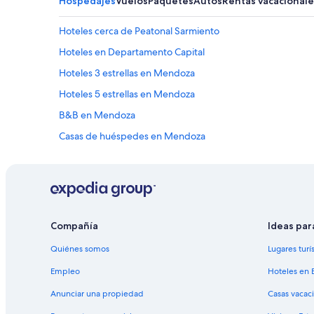
Hospedajes
Vuelos
Paquetes
Autos
Rentas vacacionale
Hoteles cerca de Peatonal Sarmiento
Hoteles en Departamento Capital
Hoteles 3 estrellas en Mendoza
Hoteles 5 estrellas en Mendoza
B&B en Mendoza
Casas de huéspedes en Mendoza
Casas rurales en Mendoza
Condominios en Mendoza
Hostales en Mendoza
Hoteles Cápsula en Mendoza
Compañía
Ideas par
Hoteles con casino en Mendoza
Quiénes somos
Lugares turí
Hoteles con spa en Mendoza
Empleo
Hoteles en 
Hoteles todo incluido en Mendoza
Anunciar una propiedad
Casas vacac
Hoteles de lujo en Mendoza