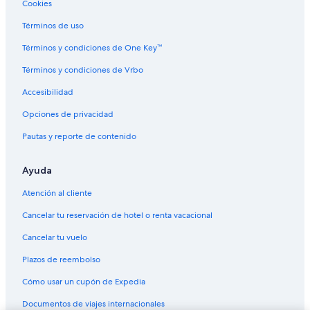
o
Cookies
Hoteles con parque acuático en Gainesville
f
Hoteles con alberca en Gainesville
Términos de uso
t
h
Hoteles con hidromasaje en Gainesville
Términos y condiciones de One Key™
e
n
Hoteles cerca de viñedos en Gainesville
Términos y condiciones de Vrbo
i
Hoteles gay friendly en Gainesville
c
Accesibilidad
e
Hoteles que aceptan mascotas en Gainesville
Opciones de privacidad
s
t
Hoteles de Independent en Gainesville
Pautas y reporte de contenido
c
Hoteles de La Quinta Inn & Suites en Gainesville
a
b
Ayuda
Hoteles en Gainesville
i
n
Moteles en Gainesville
Atención al cliente
s
Villas en Gainesville
w
Cancelar tu reservación de hotel o renta vacacional
e
Hoteles en Baldwin
Cancelar tu vuelo
h
a
Cabañas en Gillsville
Plazos de reembolso
v
Moteles en Gillsville
e
Cómo usar un cupón de Expedia
s
B&B en Cleveland
t
Documentos de viajes internacionales