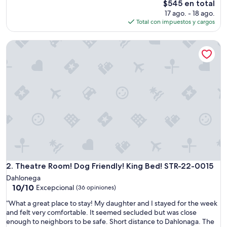
El
$545 en total
i
precio
17 ago. - 18 ago.
n
actual
Total con impuestos y cargos
w
es
a
de
Theatre Room! Dog Friendly! King Bed! STR-22-0015
s
$545
p
e
r
f
e
c
t
.
I
t
w
a
s
Theatre Room! Dog Friendly! King Bed! STR-22-0015
2. Theatre Room! Dog Friendly! King Bed! STR-22-0015
v
Dahlonega
e
10.0
10/10
Excepcional
(36 opiniones)
r
de
y
“
“What a great place to stay! My daughter and I stayed for the week
10,
n
W
and felt very comfortable. It seemed secluded but was close
Excepcional,
i
h
enough to neighbors to be safe. Short distance to Dahlonaga. The
(36