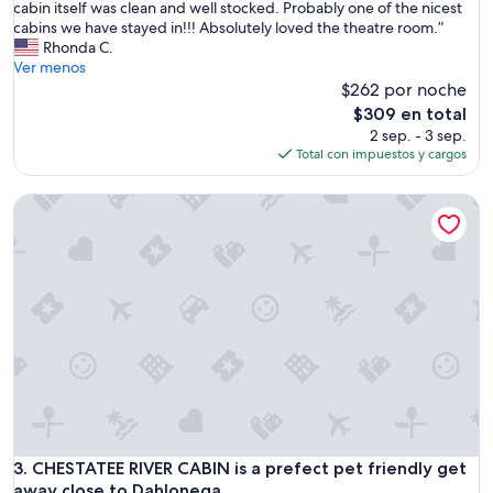
c
a
cabin itself was clean and well stocked. Probably one of the nicest
opiniones)
e
t
cabins we have stayed in!!! Absolutely loved the theatre room.”
a
a
Rhonda C.
n
g
Ver menos
d
r
$262 por noche
c
e
El
$309 en total
l
a
precio
2 sep. - 3 sep.
e
t
actual
Total con impuestos y cargos
a
p
es
n
l
de
.
CHESTATEE RIVER CABIN is a prefect pet friendly get away 
a
$309
W
c
e
e
h
t
a
o
d
s
n
t
o
a
p
y
r
!
o
M
b
y
l
d
e
a
CHESTATEE RIVER CABIN is a prefect pet friendly get away 
3. CHESTATEE RIVER CABIN is a prefect pet friendly get
m
u
away close to Dahlonega