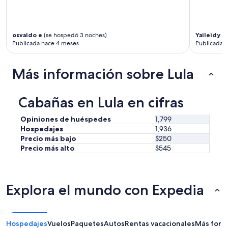
t
.
i
S
m
h
e
osvaldo e
(se hospedó 3 noches)
Yaileidy
(s
o
w
Publicada hace 4 meses
Publicada 
r
e
t
w
d
Más información sobre Lula
e
i
r
s
e
t
Cabañas en Lula en cifras
t
a
h
n
e
c
Opiniones de huéspedes
1,799
r
e
Hospedajes
1,936
e
t
Precio más bajo
$250
!
o
Precio más alto
$545
W
D
e
a
w
h
i
l
Explora el mundo con Expedia
l
o
l
n
b
a
e
g
Hospedajes
Vuelos
Paquetes
Autos
Rentas vacacionales
Más form
p