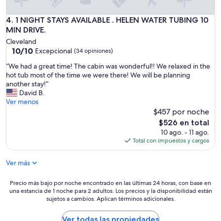
i
a
u
t
n
l
1 NIGHT STAYS AVAILABLE . HELEN WATER TUBING 10 MIN D
4. 1 NIGHT STAYS AVAILABLE . HELEN WATER TUBING 10
,
d
a
t
MIN DRIVE.
f
n
h
e
Cleveland
d
e
l
10.0
10/10
Excepcional
(34 opiniones)
p
h
t
de
e
o
“
“We had a great time! The cabin was wonderful!! We relaxed in the
v
10,
a
t
W
hot tub most of the time we were there! We will be planning
e
Excepcional,
c
t
e
another stay!”
r
(34
e
u
h
David B.
y
opiniones)
f
b
a
Ver menos
c
u
w
d
$457 por noche
o
l
i
a
m
El
$526 en total
!
t
g
f
precio
10 ago. - 11 ago.
!
h
r
o
actual
Total con impuestos y cargos
!
l
e
r
es
W
i
a
t
de
e
g
Ver más
t
a
$526
c
h
t
b
o
t
i
l
Precio
Precio más bajo por noche encontrado en las últimas 24 horas, con base en
u
s
m
e
una estancia de 1 noche para 2 adultos. Los precios y la disponibilidad están
más
l
a
e
sujetos a cambios. Aplican términos adicionales.
.
bajo
d
n
!
I
por
s
d
T
t
noche
Ver todas las propiedades