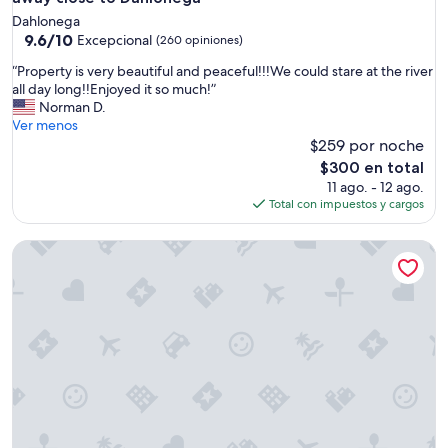
s
g
.
Dahlonega
h
9.6
T
9.6/10
Excepcional
(260 opiniones)
t
de
h
e
“
“Property is very beautiful and peaceful!!!We could stare at the river
10,
e
r
P
all day long!!Enjoyed it so much!”
Excepcional,
c
a
r
Norman D.
(260
r
n
o
Ver menos
opiniones)
e
d
p
$259 por noche
e
I
e
k
El
$300 en total
s
r
s
precio
11 ago. - 12 ago.
t
t
o
actual
Total con impuestos y cargos
a
y
u
es
y
i
n
de
e
1 NIGHT STAYS AVAILABLE . HELEN WATER TUBING 10 MIN D
s
d
$300
d
v
s
f
e
,
o
r
t
r
y
h
t
b
e
h
e
f
e
a
i
w
u
r
e
t
e
e
i
p
k
f