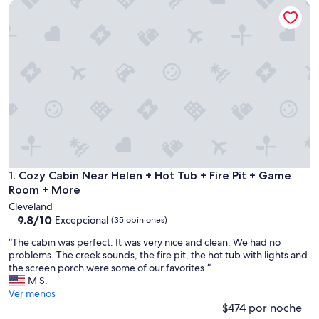
Cozy Cabin Near Helen + Hot Tub + Fire Pit + Game Room 
Cozy Cabin Near Helen + Hot Tub + Fire Pit + Game Room 
1. Cozy Cabin Near Helen + Hot Tub + Fire Pit + Game
Room + More
Cleveland
9.8
9.8/10
Excepcional
(35 opiniones)
de
“
“The cabin was perfect. It was very nice and clean. We had no
10,
T
problems. The creek sounds, the fire pit, the hot tub with lights and
Excepcional,
h
the screen porch were some of our favorites.”
(35
e
M S.
opiniones)
c
Ver menos
a
$474 por noche
b