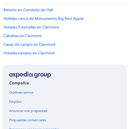
a
l
.
a
Resorts en Condado de Hall
T
n
h
Hoteles cerca de Monumento Big Red Apple
n
e
i
c
Hoteles 5 estrellas en Clermont
n
a
g
Cabañas en Clermont
b
a
i
Casas de campo en Clermont
n
n
o
i
Hoteles baratos en Clermont
t
t
h
Hoteles en Clermont
s
e
e
Moteles en Clermont
r
l
s
f
Resorts en Talmo
t
Compañía
w
a
Hoteles haciendas en Talmo
a
y
Quiénes somos
s
Moteles en Talmo
!
c
Empleo
”
l
Hoteles cerca de Brenau University
e
Anunciar una propiedad
Hoteles 2 estrellas en Gainesville
a
n
Propuestas comerciales
Hoteles 5 estrellas en Gainesville
a