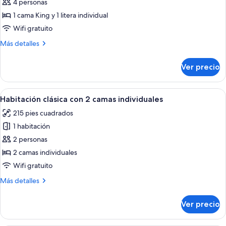
de
4 personas
Habitación
1 cama King y 1 litera individual
cuádruple
Wifi gratuito
familiar
Más
Más detalles
detalles
sobre
Ver precio
Habitación
cuádruple
familiar
Abrir
Una habitación de hotel con dos camas,
6
Habitación clásica con 2 camas individuales
todas
215 pies cuadrados
las
1 habitación
fotos
de
2 personas
Habitación
2 camas individuales
clásica
Wifi gratuito
con
Más
Más detalles
2
detalles
camas
sobre
Ver precio
Habitación
individuales
clásica
con