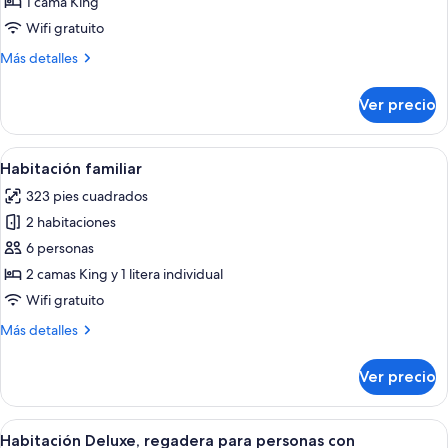
1 cama King
Deluxe,
Wifi gratuito
vista
Más
Más detalles
al
detalles
jardín
sobre
Ver precio
Habitación
doble
Deluxe,
Abrir
Cortinas blackout, insonorización y wif
6
vista
Habitación familiar
todas
al
323 pies cuadrados
jardín
las
2 habitaciones
fotos
de
6 personas
Habitación
2 camas King y 1 litera individual
familiar
Wifi gratuito
Más
Más detalles
detalles
sobre
Ver precio
Habitación
familiar
Abrir
Habitación Deluxe, regadera para perso
5
Habitación Deluxe, regadera para personas con