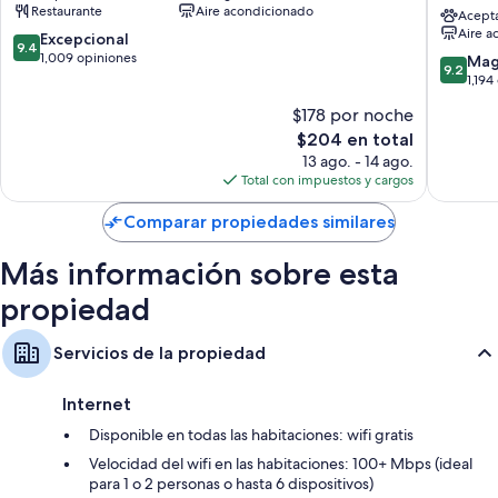
Restaurante
Aire acondicionado
Vieux
&
Acept
Aire a
Port
Suites
9.4
Excepcional
9.4
Puerto
-
de
1,009 opiniones
9.2
Mag
9.2
antiguo
Marseill
10,
de
1,194
de
Vieux
Excepcional,
10,
$178 por noche
Marsella
Port
1,009
Magnífi
Puerto
opiniones
El
$204 en total
1,194
antiguo
precio
opinion
13 ago. - 14 ago.
de
actual
Total con impuestos y cargos
Marsella
es
de
Comparar propiedades similares
$204
Más información sobre esta
propiedad
Servicios de la propiedad
Internet
Disponible en todas las habitaciones: wifi gratis
Velocidad del wifi en las habitaciones: 100+ Mbps (ideal
para 1 o 2 personas o hasta 6 dispositivos)