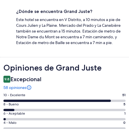
¿Dónde se encuentra Grand Juste?
Este hotel se encuentra en V Distrito, a 10 minutos a pie de
Cours Julien y La Plaine. Mercado del Prado y La Canebière
también se encuentran a 15 minutos. Estación de metro de
Notre Dame du Mont se encuentra a 7 min caminando, y
Estación de metro de Baille se encuentra a 7 min a pie.
Opiniones
Opiniones de Grand Juste
Excepcional
9.8
58 opiniones
Puntuación
10 - Excelente
51
de
Puntuación
8 - Bueno
5
10,
de
es
Puntuación
6 - Aceptable
1
8,
decir,
de
es
Puntuación
4 - Malo
0
Excelente.
6,
decir,