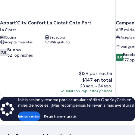
Appart'City Confort La Ciotat Cote Port
Campanil
La Ciotat
A 15 mi de
Cocina
Secadora
Acepta 
Acepta mascotas
Wifi gratuito
Wifi grat
7.8
Bueno
7.8
8.8
Excel
de
521 opiniones
8.8
de
177 op
10,
10,
Bueno,
Excelente
521
$129 por noche
177
opiniones
El
$147 en total
opiniones
precio
23 ago. - 24 ago.
actual
Total con impuestos y cargos
es
Inicia sesión y reserva para acumular crédito OneKeyCash en
de
miles de hoteles. ¡Más recompensas te llevan a más aventuras!
$147
Iniciar sesión
Registrarme gratis