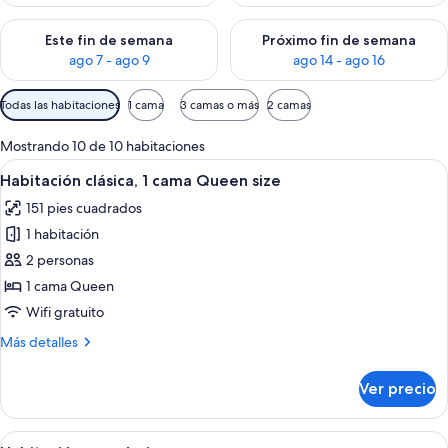
Consulta la disponibilidad para este fin de semana ago 7 - ag
Consulta la disponibilidad par
Este fin de semana
Próximo fin de semana
ago 7 - ago 9
ago 14 - ago 16
Filtros
Todas las habitaciones
1 cama
3 camas o más
2 camas
disponibles
para
Mostrando 10 de 10 habitaciones
las
Abrir
Habitación de hotel con cama, escrito
4
Habitación clásica, 1 cama Queen size
habitaciones
todas
151 pies cuadrados
las
1 habitación
fotos
de
2 personas
Habitación
1 cama Queen
clásica,
Wifi gratuito
1
Más
Más detalles
cama
detalles
Queen
sobre
Ver precio
Habitación
size
clásica,
1
Abrir
Una cama bien hecha con ropa blanca 