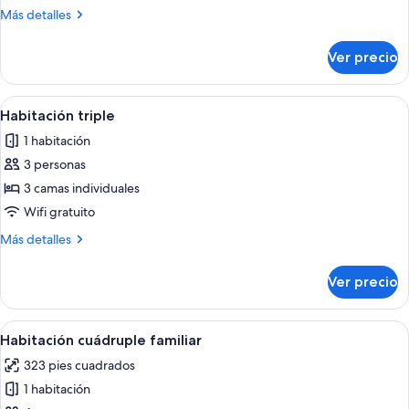
Más
Más detalles
detalles
sobre
Ver precio
Habitación
Abrir
Una habitación de hotel con dos camas, 
4
Habitación triple
todas
1 habitación
las
3 personas
fotos
de
3 camas individuales
Habitación
Wifi gratuito
triple
Más
Más detalles
detalles
sobre
Ver precio
Habitación
triple
Abrir
Una habitación de hotel con literas, u
8
Habitación cuádruple familiar
todas
323 pies cuadrados
las
1 habitación
fotos