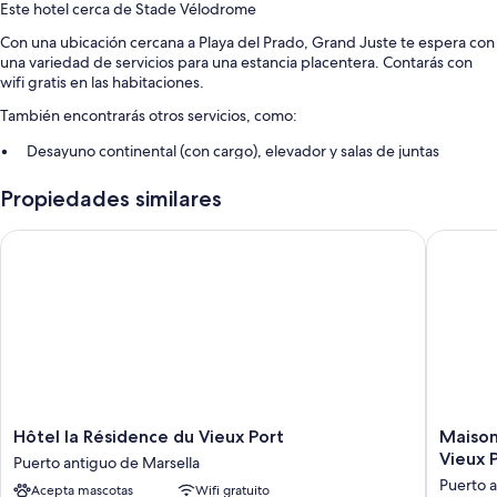
Este hotel cerca de Stade Vélodrome
Con una ubicación cercana a Playa del Prado, Grand Juste te espera con
una variedad de servicios para una estancia placentera. Contarás con
wifi gratis en las habitaciones.
También encontrarás otros servicios, como:
Desayuno continental (con cargo), elevador y salas de juntas
No se permite fumar en la propiedad, estacionamiento para
Propiedades similares
bicicletas y máquina expendedora
Espacios de coworking
Hôtel la Résidence du Vieux Port
Maisons 
Características de la habitación
Las 50 habitaciones tienen comodidades como aire acondicionado,
además de detalles como wifi gratis y muros insonorizados.
Otros de los servicios que también encontrarás incluyen:
Regaderas y secadoras de cabello
Calefacción y servicio de limpieza diario
Hôtel
Maisons
Hôtel la Résidence du Vieux Port
Maison
la
du
Vieux 
Puerto antiguo de Marsella
Résidence
Monde
Puerto a
Acepta mascotas
Wifi gratuito
du
Hôtel