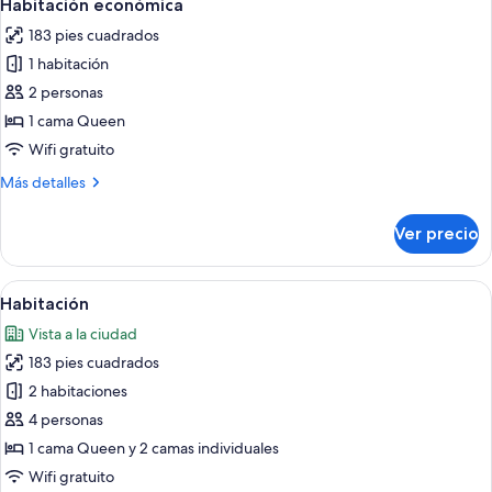
5
cama
Habitación económica
todas
Queen
183 pies cuadrados
size
las
1 habitación
fotos
de
2 personas
Habitación
1 cama Queen
económica
Wifi gratuito
Más
Más detalles
detalles
sobre
Ver precio
Habitación
económica
Abrir
Habitación de hotel con cama, dos me
6
Habitación
todas
Vista a la ciudad
las
183 pies cuadrados
fotos
de
2 habitaciones
Habitación
4 personas
1 cama Queen y 2 camas individuales
Wifi gratuito