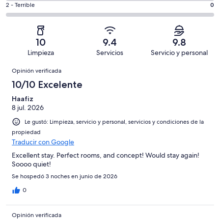
de
Basada
es
Puntuación
2 - Terrible
0
Bueno.
4,
en
decir,
de
Basada
es
51
Aceptable.
2,
en
decir,
de
Basada
es
5
Malo.
10
9.4
9.8
58
en
decir,
de
Basada
Limpieza
Servicios
Servicio y personal
opiniones
1
Terrible.
58
en
Opiniones
de
Basada
opiniones
Opinión verificada
0
58
en
de
10/10 Excelente
opiniones
0
58
de
Haafiz
opiniones
8 jul. 2026
58
opiniones
Le gustó: Limpieza, servicio y personal, servicios y condiciones de la
propiedad
Traducir con Google
Excellent stay. Perfect rooms, and concept! Would stay again!
Soooo quiet!
Se hospedó 3 noches en junio de 2026
0
Opinión verificada