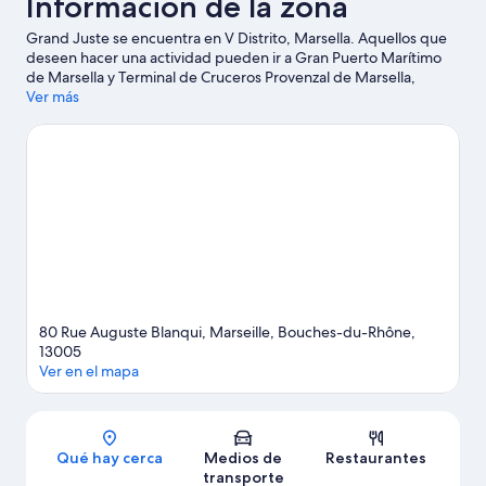
Información de la zona
Grand Juste se encuentra en V Distrito, Marsella. Aquellos que
deseen hacer una actividad pueden ir a Gran Puerto Marítimo
de Marsella y Terminal de Cruceros Provenzal de Marsella,
mientras que quienes quieran apreciar la belleza natural de la
Ver más
zona pueden visitar Playa del Prado y Parque Nacional de
Calanques. ¿Quieres asistir a un evento o partido mientras estás
en la ciudad? Consulta el calendario de Stade Vélodrome o
Palacio de Deportes de Marsella.
Visita nuestra guía de Marsella
80 Rue Auguste Blanqui, Marseille, Bouches-du-Rhône,
13005
Ver en el mapa
Sección del mapa
Qué hay cerca
Medios de
Restaurantes
transporte