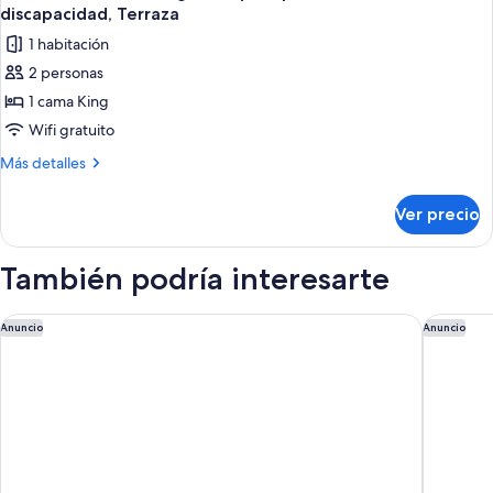
todas
discapacidad, Terraza
las
1 habitación
fotos
2 personas
de
1 cama King
Habitación
Deluxe,
Wifi gratuito
regadera
Más
Más detalles
para
detalles
sobre
personas
Ver precio
Habitación
con
Deluxe,
discapacidad,
regadera
También podría interesarte
Terraza
para
personas
con
Appart'City Confort La Ciotat Cote Port
Campanil
Anuncio
Anuncio
discapacidad,
Terraza