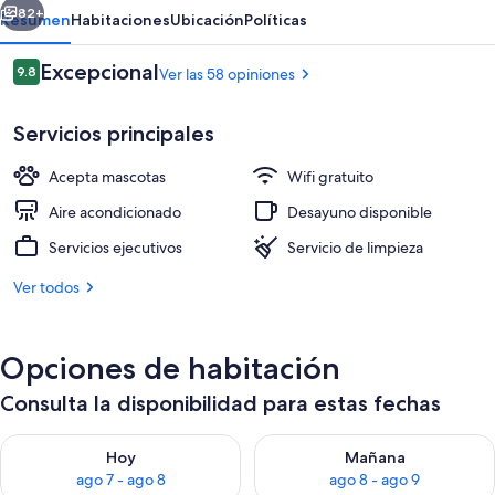
82+
Resumen
Habitaciones
Ubicación
Políticas
Opiniones
Excepcional
9.8
Ver las 58 opiniones
9.8 de 10,
Servicios principales
Acepta mascotas
Wifi gratuito
Aire acondicionado
Desayuno disponible
Servicios ejecutivos
Servicio de limpieza
Exterior
Ver todos
Opciones de habitación
Consulta la disponibilidad para estas fechas
Consulta la disponibilidad para hoy ago 7 - ago 8
Consulta la disponibilidad pa
Hoy
Mañana
ago 7 - ago 8
ago 8 - ago 9