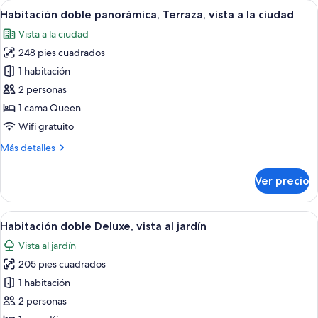
Abrir
Un paisaje urbano con vista a edificios
11
2
Habitación doble panorámica, Terraza, vista a la ciudad
todas
camas
Vista a la ciudad
individuales
las
248 pies cuadrados
fotos
de
1 habitación
Habitación
2 personas
doble
1 cama Queen
panorámica,
Wifi gratuito
Terraza,
Más
Más detalles
vista
detalles
a
sobre
Ver precio
la
Habitación
doble
ciudad
panorámica,
Abrir
Cortinas blackout, insonorización y wif
6
Terraza,
Habitación doble Deluxe, vista al jardín
todas
vista
Vista al jardín
a
las
la
205 pies cuadrados
fotos
ciudad
de
1 habitación
Habitación
2 personas
doble