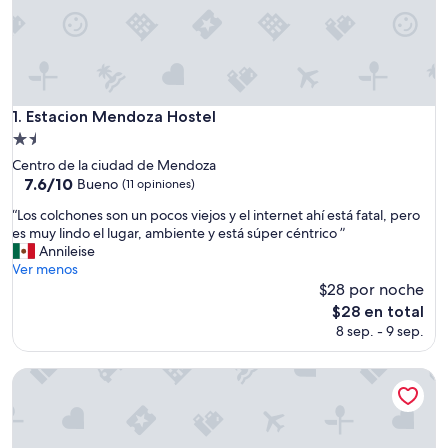
Estacion Mendoza Hostel
1. Estacion Mendoza Hostel
Propiedad
de
Centro de la ciudad de Mendoza
1.5
7.6
7.6/10
Bueno
(11 opiniones)
de
estrellas
“
“Los colchones son un pocos viejos y el internet ahí está fatal, pero
10,
L
es muy lindo el lugar, ambiente y está súper céntrico ”
Bueno,
o
Annileise
(11
s
Ver menos
opiniones)
c
$28 por noche
o
El
$28 en total
l
precio
8 sep. - 9 sep.
c
actual
h
es
o
The Grapevine Hostel
de
n
$28
e
s