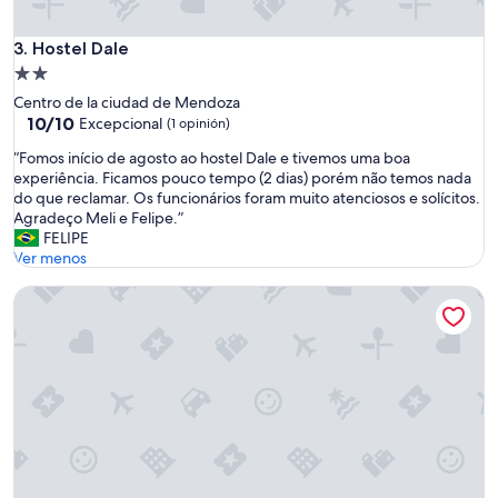
e
t
a
Hostel Dale
3. Hostel Dale
h
Propiedad
í
de
e
Centro de la ciudad de Mendoza
2.0
10.0
s
10/10
Excepcional
(1 opinión)
de
t
estrellas
“
“Fomos início de agosto ao hostel Dale e tivemos uma boa
10,
á
F
experiência. Ficamos pouco tempo (2 dias) porém não temos nada
Excepcional,
f
o
do que reclamar. Os funcionários foram muito atenciosos e solícitos.
(1
a
m
Agradeço Meli e Felipe.”
opinión)
t
o
FELIPE
a
s
Ver menos
l
i
,
Sin Fin Hostel
n
p
í
e
c
r
i
o
o
e
d
s
e
m
a
u
g
y
o
l
s