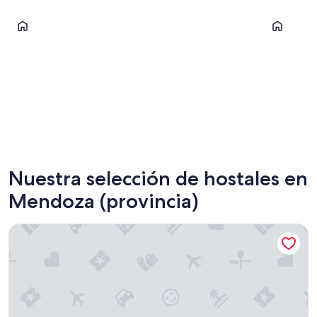
Mendoza
Chacras de
Mendoza
Chacras
Nuestra selección de hostales en
Mendoza (provincia)
Estacion Mendoza Hostel