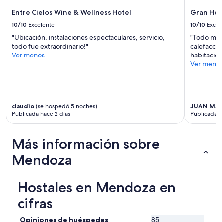
u
a
.
c
cambios.
Entre Cielos Wine & Wellness Hotel
Gran Hot
A
o
Aplican
10/10
Excelente
10/10
Excel
l
t
términos
o
"Ubicación, instalaciones espectaculares, servicio,
"Todo muy
e
adicionales.
c
todo fue extraordinario!"
calefacció
m
a
Ver menos
habitacion
p
l
Ver meno
o
i
(
z
2
a
d
ç
i
ã
claudio
(se hospedó 5 noches)
JUAN MA
a
Publicada hace 2 días
Publicada h
o
s
n
)
ã
p
Más información sobre
o
o
p
r
Mendoza
o
é
d
m
i
n
Hostales en Mendoza en
a
ã
s
o
cifras
e
t
r
e
Opiniones de huéspedes
85
m