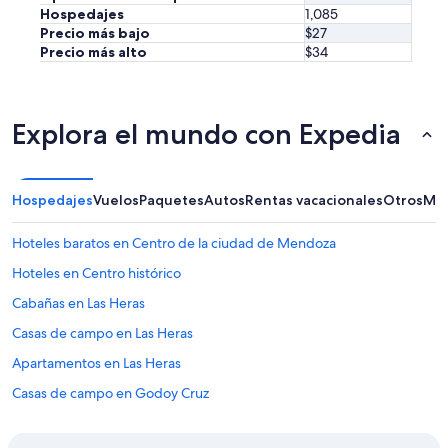
m
Hospedajes
1,085
e
o
Precio más bajo
$27
l
s
Precio más alto
$34
h
n
o
a
r
d
.
a
A
Explora el mundo con Expedia
d
u
o
g
q
u
u
s
Hospedajes
Vuelos
Paquetes
Autos
Rentas vacacionales
Otros
Más
e
t
r
i
e
Hoteles baratos en Centro de la ciudad de Mendoza
n
c
a
Hoteles en Centro histórico
l
e
a
Cabañas en Las Heras
a
m
s
a
Casas de campo en Las Heras
d
r
e
Apartamentos en Las Heras
.
m
O
Casas de campo en Godoy Cruz
a
s
i
f
Hoteles 3 estrellas en Mendoza
s
u