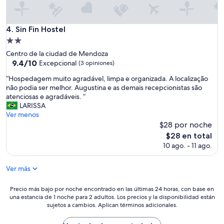
i
t
n
o
d
a
Sin Fin Hostel
4. Sin Fin Hostel
o
o
e
Propiedad
h
l
de
Centro de la ciudad de Mendoza
o
l
2.0
9.4
9.4/10
s
Excepcional
(3 opiniones)
u
de
t
estrellas
g
“
“Hospedagem muito agradável, limpa e organizada. A localização
10,
e
a
H
não podia ser melhor. Augustina e as demais recepcionistas são
Excepcional,
l
r
o
atenciosas e agradáveis. ”
(3
D
,
s
LARISSA
opiniones)
a
a
p
Ver menos
l
m
e
$28 por noche
e
b
d
e
El
$28 en total
i
a
t
precio
10 ago. - 11 ago.
e
g
i
actual
n
e
v
es
t
m
Ver más
e
de
e
m
m
$28
y
u
o
Precio
Precio más bajo por noche encontrado en las últimas 24 horas, con base en
e
i
una estancia de 1 noche para 2 adultos. Los precios y la disponibilidad están
s
más
s
t
sujetos a cambios. Aplican términos adicionales.
u
bajo
t
o
m
por
á
a