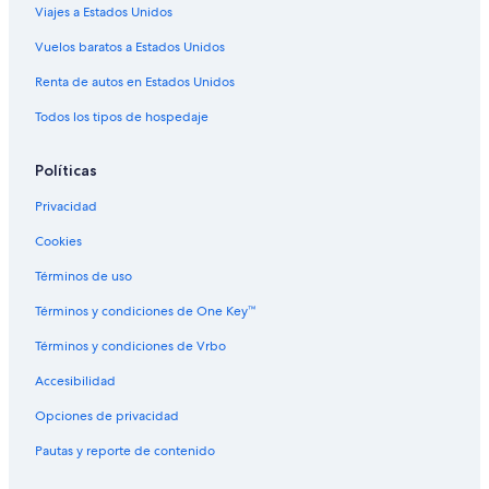
Viajes a Estados Unidos
Hoteles en Glux-en-Glenne
Hoteles en Chailly-sur-Armancon
Vuelos baratos a Estados Unidos
Hoteles en Rully
Renta de autos en Estados Unidos
Apart-Hoteles en Meursault
Todos los tipos de hospedaje
Hoteles que aceptan mascotas en Meursault
Políticas
Hoteles en Meursault
Privacidad
Hoteles en Diancey
Cookies
Hoteles en Saint-Didier-sur-Arroux
Hoteles cerca de Castillo de Rochepot
Términos de uso
Hoteles en La Grande-Verriere
Términos y condiciones de One Key™
Hoteles en Poil
Términos y condiciones de Vrbo
Hoteles en Épinac
Accesibilidad
Hoteles en Moux-en-Morvan
Opciones de privacidad
Hoteles en Marmagne
Pautas y reporte de contenido
Hoteles en La Bussière-sur-Ouche