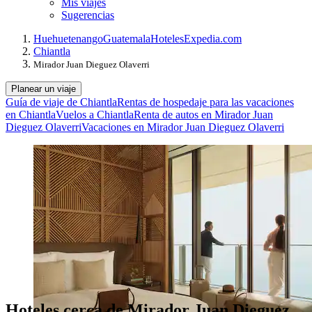
Mis viajes
Sugerencias
Huehuetenango
Guatemala
Hoteles
Expedia.com
Chiantla
Mirador Juan Dieguez Olaverri
Planear un viaje
Guía de viaje de Chiantla
Rentas de hospedaje para las vacaciones
en Chiantla
Vuelos a Chiantla
Renta de autos en Mirador Juan
Dieguez Olaverri
Vacaciones en Mirador Juan Dieguez Olaverri
Hoteles cerca de Mirador Juan Dieguez