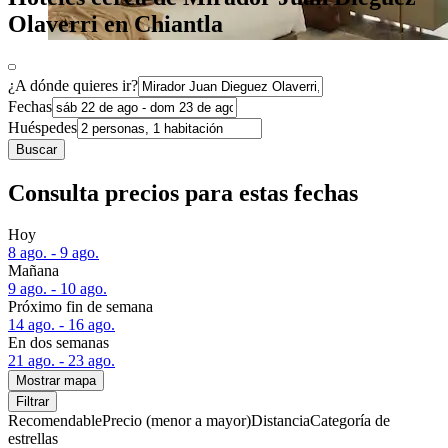
Olaverri en Chiantla
¿A dónde quieres ir?
Fechas
Huéspedes
Buscar
Consulta precios para estas fechas
Hoy
8 ago. - 9 ago.
Mañana
9 ago. - 10 ago.
Próximo fin de semana
14 ago. - 16 ago.
En dos semanas
21 ago. - 23 ago.
Mostrar mapa
Filtrar
Recomendable
Precio (menor a mayor)
Distancia
Categoría de
estrellas