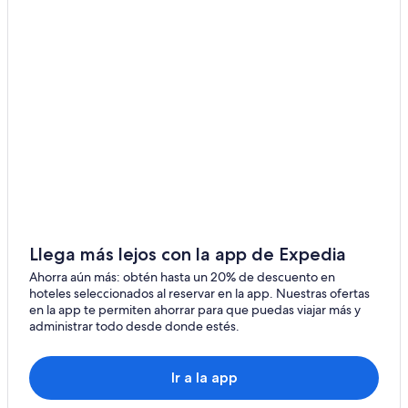
Cabañas en Cuilco
Hoteles en Cuilco
Hoteles cerca de Iglesia de Chiantla
Hoteles 2 estrellas en Huehuetenango
Campings en Huehuetenango
Apartamentos en Huehuetenango
Hostales en Huehuetenango
Hoteles en Huehuetenango
Hoteles 2 estrellas en San Ildefonso Ixtahuacán
Hoteles 3 estrellas en San Ildefonso Ixtahuacán
Llega más lejos con la app de Expedia
Cabañas en San Ildefonso Ixtahuacán
Ahorra aún más: obtén hasta un 20% de descuento en
hoteles seleccionados al reservar en la app. Nuestras ofertas
Hoteles en San Ildefonso Ixtahuacán
en la app te permiten ahorrar para que puedas viajar más y
administrar todo desde donde estés.
Hoteles cerca de Tuj Qman Txun
Hoteles cerca de Mirador Juan Dieguez Olaverri
Ir a la app
Hoteles 1 estrella en Todos Santos