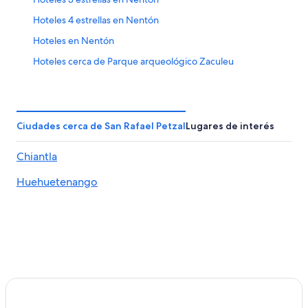
Hoteles 4 estrellas en Nentón
Hoteles en Nentón
Hoteles cerca de Parque arqueológico Zaculeu
Hoteles 5 estrellas en San Antonio Huista
Cabañas en San Antonio Huista
Hoteles en San Antonio Huista
Ciudades cerca de San Rafael Petzal
Lugares de interés
Hoteles cerca de Municipalidad
Chiantla
Hoteles con spa en Huehuetenango
Huehuetenango
Hoteles baratos en Huehuetenango
Hoteles en Huehuetenango
Cabañas en Huehuetenango
Campings en Huehuetenango
Apartamentos en Huehuetenango
Hostales en Huehuetenango