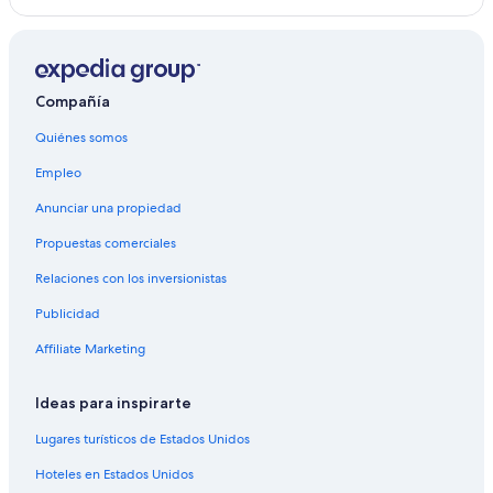
Hoteles 3 estrellas en Todos Santos
Hoteles en Todos Santos
Hoteles 3 estrellas en Chiantla
Compañía
Hoteles 5 estrellas en Chiantla
Campings en Chiantla
Quiénes somos
Apartamentos en Chiantla
Empleo
Hostales en Chiantla
Anunciar una propiedad
Hoteles en Chiantla
Propuestas comerciales
Hoteles cerca de Laguna Magdalena
Relaciones con los inversionistas
Hoteles 2 estrellas en Camojá
Publicidad
Hoteles 5 estrellas en Camojá
Affiliate Marketing
Cabañas en Camojá
Ideas para inspirarte
Lugares turísticos de Estados Unidos
Hoteles en Estados Unidos