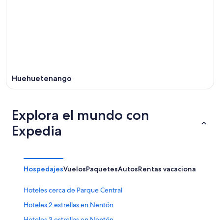
ago
-
semana,
16
21
ago
ago
-
23
ago
Huehuetenango
Explora el mundo con
Expedia
Hospedajes
Vuelos
Paquetes
Autos
Rentas vacacionales
Hoteles cerca de Parque Central
Hoteles 2 estrellas en Nentón
Hoteles 3 estrellas en Nentón