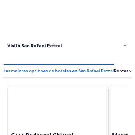
Visita San Rafael Petzal
Las mejores opciones de hoteles en San Rafael Petzal
Rentas vac
Casa Pedregal Chiaval
Marquesote