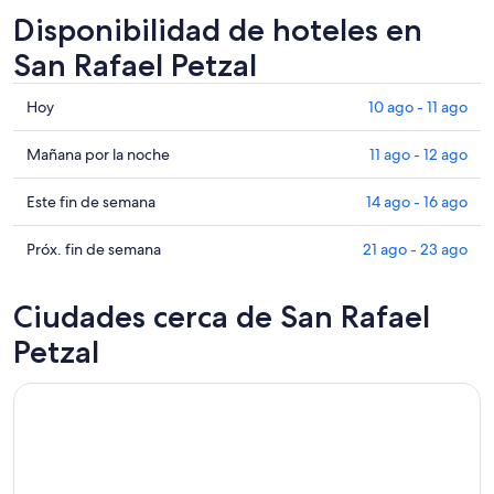
Disponibilidad de hoteles en
San Rafael Petzal
Consultar
Hoy
10 ago - 11 ago
precios
en
Consultar
Mañana por la noche
11 ago - 12 ago
San
precios
Rafael
en
Consultar
Este fin de semana
14 ago - 16 ago
Petzal
San
precios
para
Rafael
en
Consultar
Próx. fin de semana
21 ago - 23 ago
hoy,
Petzal
San
precios
10
para
Rafael
en
Ciudades cerca de San Rafael
ago
mañana
Petzal
San
-
por
para
Rafael
Petzal
11
la
este
Petzal
ago
noche,
fin
para
11
de
el
ago
semana,
próximo
-
14
fin
12
ago
de