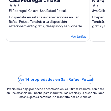
Casa Pedregal Chiaval
Marques
2.5
1.5
out
out
El Pedregal, Chiaval San Rafael Petzal
8va Calle A
Huehuetenango
Huehueten
of
of
Hospédate en esta casa de vacaciones en San
Hospédate e
5
5
Rafael Petzal. Tendrás a tu disposición
Tendrás a tu
estacionamiento gratis, desayuno y servicios de
gratis y ser
spa. Estarás muy cerca de ...
cerca de atr
Ver tarifas
Ver 14 propiedades en San Rafael Petzal
Precio más bajo por noche encontrado en las últimas 24 horas, con base
en una estancia de 1 noche para 2 adultos. Los precios y la disponibilidad
están sujetos a cambios. Aplican términos adicionales.