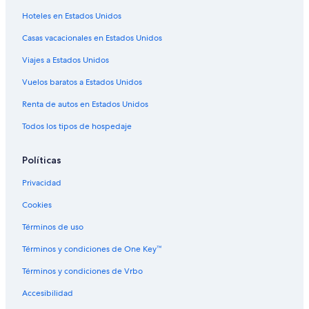
Hoteles en Estados Unidos
Residencias en Estación de tren de Montpellier Saint-Roch
Casas vacacionales en Estados Unidos
Apartamentos en Lauret
Viajes a Estados Unidos
Residencias en Lauret
Apartamentos en La Boissiere
Vuelos baratos a Estados Unidos
Moteles en Saint-Just
Renta de autos en Estados Unidos
Hoteles cerca de Estación de tranvía de Place de France
Todos los tipos de hospedaje
Hoteles familiares en Hopitaux-Facultés
Políticas
Villas en Lunel-Viel
Privacidad
Hoteles en Comédie
Cookies
Apartamentos en Estación de tranvía de Voltaire
Villas en Popian
Términos de uso
B&B en Saint-Jean-de-Védas
Términos y condiciones de One Key™
Hoteles en Saint-Jean-de-Védas
Términos y condiciones de Vrbo
B&B en Bouzigues
Accesibilidad