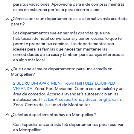
m
para tus vacaciones. Aprovecha para ir de compras mientras
m
estés en esta zona perfecta para recorrer a pie.
u
n
¿Cómo saber si un departamento es la alternativa más acertada
i
para ti?
c
Los departamentos suelen ser más grandes que una
a
habitación de hotel convencional y tienen cocina, lo que te
t
permite preparar tus comidas. Los departamentos son
i
ideales para las familas que necesitan mantener las
o
comodidades de su casa y también para parejas interesadas
n
en algo más local.
.
”
¿Qué tiene el mejor departamento para una estadía en
Montpellier?
2 BEDROOM APARTMENT Town Hall FULLY EQUIPPED
VERANDA
. Zona: Port Marianne. Cuenta con un balcón y un
área de comedor. Acceso a lavandería autoservicio en las
instalaciones.
F1 at Les Arceaux: trendy decor, bright, calm
.
Zona: Centro de la ciudad de Montpellier.
¿Cuántos departamentos hay en Montpellier?
Con Expedia, encontrarás 155 departamentos para reservar
en Montpellier.