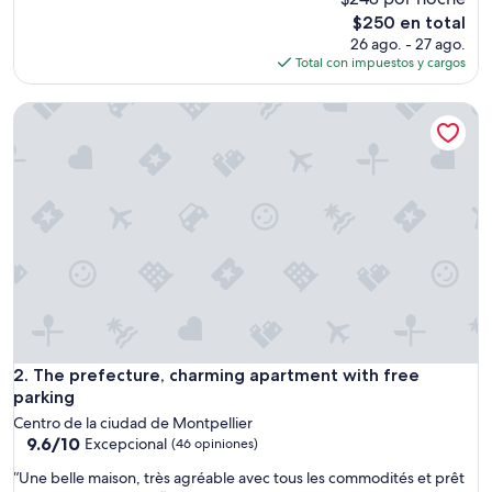
e
El
$250 en total
r
precio
26 ago. - 27 ago.
f
actual
Total con impuestos y cargos
u
es
l
de
The prefecture, charming apartment with free parking
l
$250
o
c
a
t
i
o
n
w
i
t
h
a
v
The prefecture, charming apartment with free parking
2. The prefecture, charming apartment with free
i
parking
e
Centro de la ciudad de Montpellier
w
9.6
9.6/10
Excepcional
(46 opiniones)
t
de
h
“
“Une belle maison, très agréable avec tous les commodités et prêt
10,
a