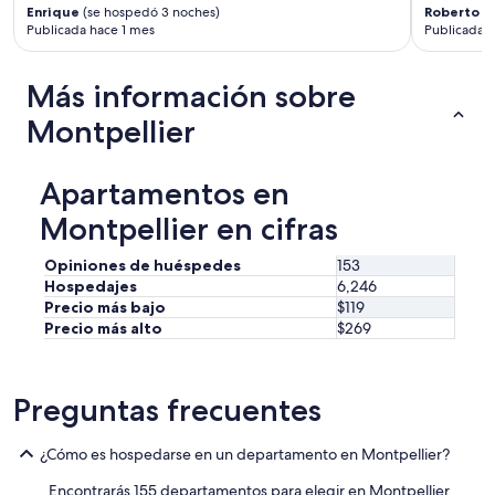
c
i
Enrique
(se hospedó 3 noches)
Roberto A
l
.
Publicada hace 1 mes
Publicada 
e
”
a
n
Más información sobre
.
Montpellier
N
i
c
e
Apartamentos en
h
Montpellier en cifras
o
s
t
Opiniones de huéspedes
153
,
Hospedajes
6,246
w
Precio más bajo
$119
i
Precio más alto
$269
t
h
g
Preguntas frecuentes
o
o
d
¿Cómo es hospedarse en un departamento en Montpellier?
c
o
Encontrarás 155 departamentos para elegir en Montpellier