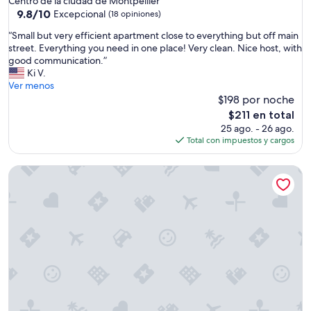
Centro de la ciudad de Montpellier
l
p
9.8
9.8/10
Excepcional
(18 opiniones)
e
f
de
a
“
“Small but very efficient apartment close to everything but off main
u
10,
v
S
street. Everything you need in one place! Very clean. Nice host, with
l
Excepcional,
e
m
good communication.”
h
(18
c
a
Ki V.
o
opiniones)
t
l
Ver menos
s
o
l
$198 por noche
t
u
b
w
El
$211 en total
s
u
h
precio
25 ago. - 26 ago.
l
t
o
actual
Total con impuestos y cargos
e
v
a
es
s
e
l
de
c
Spa Suite la caverne Private terrace
r
l
$211
o
y
o
m
e
w
m
f
e
o
f
d
d
i
u
i
c
s
t
i
a
é
e
n
s
n
e
e
t
a
t
a