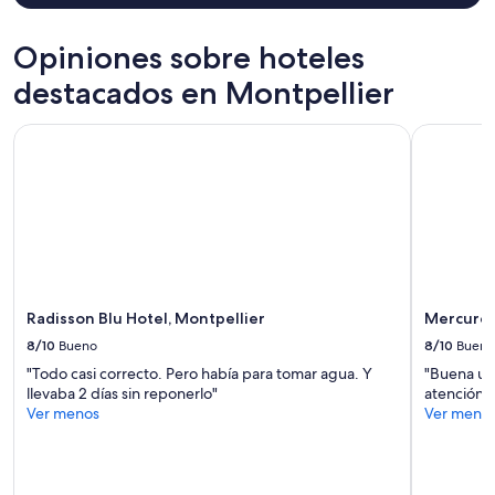
i
é
términos
n
a
adicionales.
g
b
Opiniones sobre hoteles
y
l
o
destacados en Montpellier
e
u
e
n
t
Radisson Blu Hotel, Montpellier
Mercure M
e
p
e
r
d
o
i
f
n
e
o
s
n
s
e
i
p
o
Radisson Blu Hotel, Montpellier
Mercure 
l
n
a
n
8/10
Bueno
8/10
Bueno
c
e
"Todo casi correcto. Pero había para tomar agua. Y
"Buena ubi
e
l
llevaba 2 días sin reponerlo"
atención d
!
,
Ver menos
Ver meno
V
m
e
e
r
r
y
c