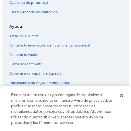
Apartamentos en Montpellier
Opciones de privacidad
Condominios en Saint-Laurent-d'Aigouze
Pautas y reporte de contenido
Cabañas en Estación de tranvía de Charles de Gaulle
Ayuda
Hoteles en Lavérune
Hoteles en Millenaire
Atención al cliente
Hostales en Parada de tranvía Corum
Cancelar tu reservación de hotel o renta vacacional
Condominios en Aumelas
Cancelar tu vuelo
Hoteles ecológicos en Centro de la ciudad de Montpellier
Plazos de reembolso
Hoteles con spa en Croix-d'Argent
Cómo usar un cupón de Expedia
Hoteles en Aiguerelles
Documentos de viajes internacionales
Casas de campo en Lansargues
© 2026 Expedia, Inc., una empresa de Expedia Group. Todos los
Este sitio utiliza cookies y tecnologías de seguimiento
Hoteles en Gambetta
derechos reservados. Expedia y el logo de Expedia son marcas
similares. Como se indica en nuestro Aviso de privacidad, es
registradas o marcas comerciales de Expedia, Inc. CST# 2029030-50.
Villas en Saturargues
posible que tanto nosotros como nuestros socios
recopilemos datos personales y otros detalles. Al continuar
Resorts en Mus
utilizando nuestro sitio web, aceptas nuestro Aviso de
privacidad y los Términos de servicio.
Campings en Gailhan