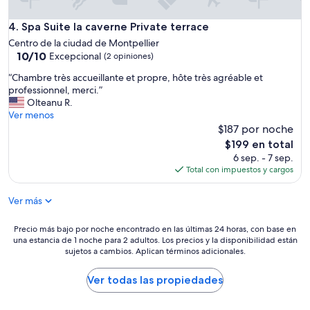
r
p
p
l
r
a
y
Spa Suite la caverne Private terrace
4. Spa Suite la caverne Private terrace
ê
r
c
t
Centro de la ciudad de Montpellier
t
h
10.0
d
10/10
Excepcional
(2 opiniones)
m
e
de
e
e
c
“
“Chambre très accueillante et propre, hôte très agréable et
10,
s
n
k
C
professionnel, merci.”
Excepcional,
b
t
i
h
Olteanu R.
(2
o
c
n
a
Ver menos
opiniones)
n
l
.
m
$187 por noche
s
o
”
b
r
El
$199 en total
s
r
e
precio
6 sep. - 7 sep.
e
e
s
actual
Total con impuestos y cargos
t
t
t
es
o
r
a
de
e
Ver más
è
u
$199
v
s
r
e
a
Precio
a
Precio más bajo por noche encontrado en las últimas 24 horas, con base en
r
c
una estancia de 1 noche para 2 adultos. Los precios y la disponibilidad están
más
n
y
c
sujetos a cambios. Aplican términos adicionales.
bajo
t
t
u
por
s
h
e
noche
.
Ver todas las propiedades
i
i
encontrado
”
n
l
en
g