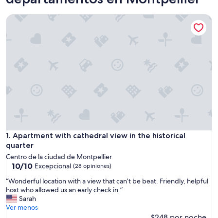
Apartment with cathedral view in the historical quarter
Apartment with cathedral view in the historical quarter
1. Apartment with cathedral view in the historical
quarter
Centro de la ciudad de Montpellier
10.0
10/10
Excepcional
(28 opiniones)
de
“
“Wonderful location with a view that can’t be beat. Friendly, helpful
10,
W
host who allowed us an early check in.”
Excepcional,
o
Sarah
(28
n
Ver menos
opiniones)
d
$248 por noche