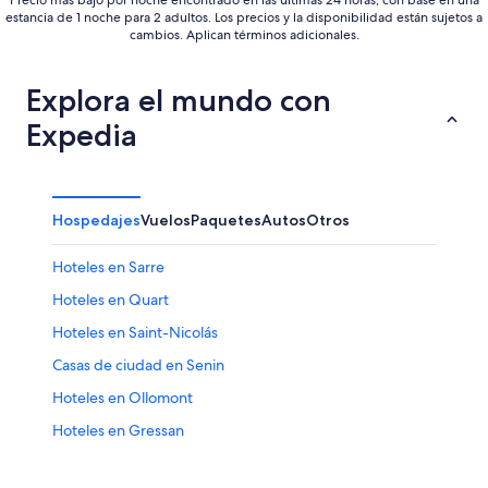
Precio más bajo por noche encontrado en las últimas 24 horas, con base en una
estancia de 1 noche para 2 adultos. Los precios y la disponibilidad están sujetos a
cambios. Aplican términos adicionales.
Explora el mundo con
Expedia
Hospedajes
Vuelos
Paquetes
Autos
Otros
Hoteles en Sarre
Hoteles en Quart
Hoteles en Saint-Nicolás
Casas de ciudad en Senin
Hoteles en Ollomont
Hoteles en Gressan
Hoteles en Faverge