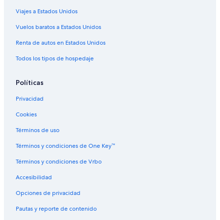
Hoteles cerca de Santuario de Nus
Viajes a Estados Unidos
Hoteles cerca de Anfiteatro de Aosta
Vuelos baratos a Estados Unidos
Hoteles 1 estrella en Saint-Pierre
Renta de autos en Estados Unidos
Cabañas en Saint-Pierre
Todos los tipos de hospedaje
Hoteles con spa en Saint-Pierre
Hoteles en Saint-Pierre
Políticas
Hoteles con casino en Valle d'Aosta
Privacidad
Hoteles con spa en Valle d'Aosta
Cookies
Hoteles de ski en Valle d'Aosta
Términos de uso
Hoteles en la playa en Valle d'Aosta
Términos y condiciones de One Key™
Hoteles con aguas termales en Valle d'Aosta
Términos y condiciones de Vrbo
Hoteles gay friendly en Valle d'Aosta
Accesibilidad
Hoteles para bodas en Valle d'Aosta
Opciones de privacidad
Hoteles en Valle d'Aosta
Pautas y reporte de contenido
Campings en Valle d'Aosta