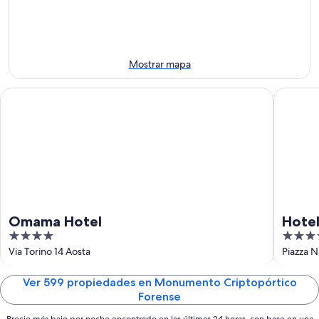
-
la
el
9
noche,
próximo
ago
9
fin
ago
de
-
semana,
Mostrar mapa
10
14
ago
ago
Omama Hotel
Hotel Du
-
16
ago
Omama Hotel
Hotel
4
4
out
out
Via Torino 14 Aosta
Piazza 
of
of
5
5
Ver 599 propiedades en Monumento Criptopórtico
Forense