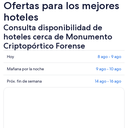
Ofertas para los mejores
hoteles
Consulta disponibilidad de
hoteles cerca de Monumento
Criptopórtico Forense
Consultar
Hoy
8 ago - 9 ago
los
precios
Consultar
Mañana por la noche
9 ago - 10 ago
cerca
precios
de
cerca
Consultar
Próx. fin de semana
14 ago - 16 ago
Monumento
de
precios
Criptopórtico
Monumento
cerca
Forense
Criptopórtico
de
para
Forense
Monumento
hoy,
para
Criptopórtico
8
mañana
Forense
ago
por
para