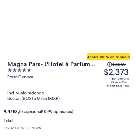
Ahorra 100% en tu vuelo
El
Magna Pars- L'Hotel à Parfum
$3,360
precio
$2,373
5
Small Luxury Hotels of the World
era
out
Porta Genova
por persona
de
of
29 sep - 2 oct
precio hace 1 día
$3,360
5
Incl. vuelo redondo
y
Boston (BOS) a Milán (MXP)
ahora
es
9.4
/
10
¡Excepcional! (599 opiniones)
de
$2,373
Tckd
por
Enviada el 28 jul. 2026
persona