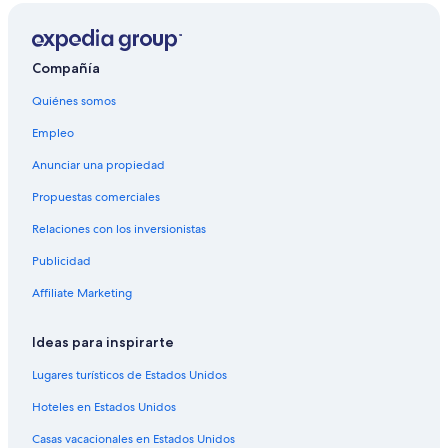
Hoteles en Introd
Hoteles con alberca en Aosta
Hoteles en Aosta
Compañía
Hoteles en Pollein
Quiénes somos
Cabañas en Nus
Empleo
Casas de ciudad en Nus
Anunciar una propiedad
Hoteles con restaurante en Nus
Propuestas comerciales
Hoteles en Nus
Relaciones con los inversionistas
Campings en Ozein
Publicidad
Hoteles en Ozein
Affiliate Marketing
Hoteles en Sinsein
Hoteles en Saint-Marcel
Ideas para inspirarte
Hoteles en Porossan
Lugares turísticos de Estados Unidos
Hoteles en Etroubles
Hoteles en Estados Unidos
Hoteles en Roisan
Casas vacacionales en Estados Unidos