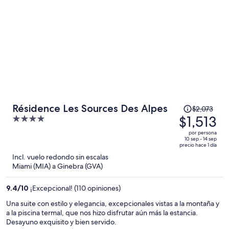
El
Résidence Les Sources Des Alpes
$2,073
precio
$1,513
4
era
out
por persona
de
of
10 sep - 14 sep
precio hace 1 día
$2,073
5
Incl. vuelo redondo sin escalas
y
Miami (MIA) a Ginebra (GVA)
ahora
es
9.4
/
10
¡Excepcional! (110 opiniones)
de
$1,513
Una suite con estilo y elegancia, excepcionales vistas a la montaña y
a la piscina termal, que nos hizo disfrutar aún más la estancia.
por
Desayuno exquisito y bien servido.
persona