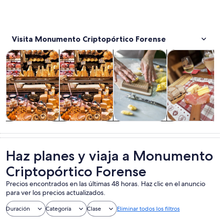
Visita Monumento Criptopórtico Forense
Se abrirá en una nueva p
Se abrirá en un
Alimentos, bebidas y vida nocturna
Tours y excursiones de un día
Tours privados y personalizad
Cultura e histo
Alimentos,
Tours y
Tours privados
Cultura e
bebidas y vida
excursiones de
y
historia
nocturna
un día
personalizados
Haz planes y viaja a Monumento
Criptopórtico Forense
Precios encontrados en las últimas 48 horas. Haz clic en el anuncio
para ver los precios actualizados.
Duración
Categoría
Clase
Eliminar todos los filtros