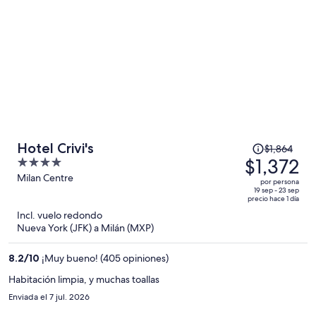
El
Hotel Crivi's
$1,864
precio
$1,372
4
era
out
Milan Centre
por persona
de
of
19 sep - 23 sep
precio hace 1 día
$1,864
5
Incl. vuelo redondo
y
Nueva York (JFK) a Milán (MXP)
ahora
es
8.2
/
10
¡Muy bueno! (405 opiniones)
de
$1,372
Habitación limpia, y muchas toallas
por
Enviada el 7 jul. 2026
persona