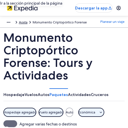
Ir a la sección principal de la página
Descargar la app
Planear un viaje
Aosta
Monumento Criptopórtico Forense
Monumento
Criptopórtico
Forense: Tours y
Actividades
Hospedaje
Vuelos
Autos
Paquetes
Actividades
Cruceros
Hospedaje agregado
Vuelo agregado
Auto
Económica
Agregar varias fechas o destinos