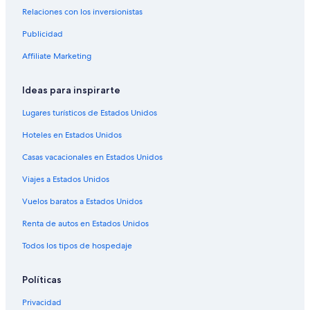
Hoteles en Centro Ciudad
Relaciones con los inversionistas
Hoteles 3 estrellas en Sur de Reunión
Publicidad
Casas de huéspedes en Este de Reunión
Affiliate Marketing
Hoteles en Este de Reunión
Hoteles en La Possession
Ideas para inspirarte
Hoteles en Cilaos
Lugares turísticos de Estados Unidos
Villas en Cilaos
Hoteles en Estados Unidos
Hoteles en Le Portail
Casas vacacionales en Estados Unidos
Apart-Hoteles en Hell-Bourg
Viajes a Estados Unidos
Hoteles en Hell-Bourg
Vuelos baratos a Estados Unidos
Hoteles en Territorio de la Costa Oeste
Renta de autos en Estados Unidos
Casas de huéspedes en Saint-Paul
Todos los tipos de hospedaje
Hoteles en Sainte Marie
Hoteles en Saint-Gilles-les Hauts
Políticas
Hoteles en Le Brûlé
Privacidad