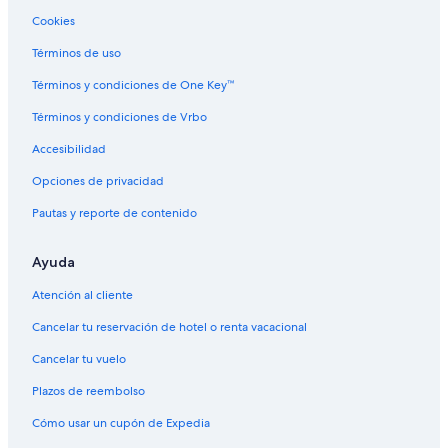
Hoteles en Saint-Leu
Cookies
Hoteles con spa en Saint-Denis
Términos de uso
Hoteles con desayuno incluido en Saint-Denis
Términos y condiciones de One Key™
Hoteles de Independent en Saint-Denis
Términos y condiciones de Vrbo
Hoteles en Saint-Denis
Accesibilidad
Hoteles en Le Lambert
Opciones de privacidad
Hoteles en Saint-Louis
Pautas y reporte de contenido
Hoteles cerca de Caldera volcánica Cirque de Mafate
Hoteles con spa en Entre-Deux
Ayuda
Villas en Entre-Deux
Atención al cliente
Cancelar tu reservación de hotel o renta vacacional
Cancelar tu vuelo
Plazos de reembolso
Cómo usar un cupón de Expedia