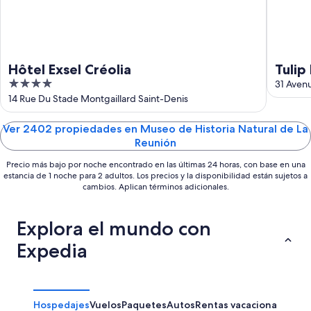
ago
-
9
ago
Hôtel Exsel Créolia
Tulip
4
31 Avenu
out
14 Rue Du Stade Montgaillard Saint-Denis
of
5
Ver 2402 propiedades en Museo de Historia Natural de La
Reunión
Precio más bajo por noche encontrado en las últimas 24 horas, con base en una
estancia de 1 noche para 2 adultos. Los precios y la disponibilidad están sujetos a
cambios. Aplican términos adicionales.
Explora el mundo con
Expedia
Hospedajes
Vuelos
Paquetes
Autos
Rentas vacacionales