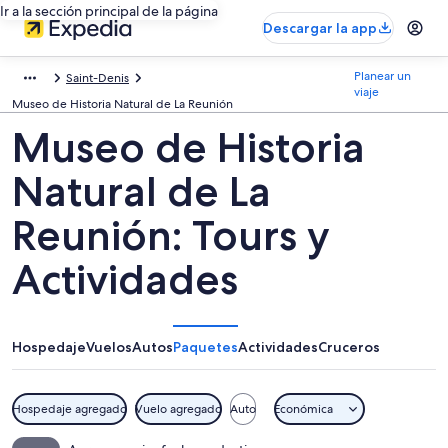
Ir a la sección principal de la página
Descargar la app
Planear un
Saint-Denis
viaje
Museo de Historia Natural de La Reunión
Museo de Historia
Natural de La
Reunión: Tours y
Actividades
Hospedaje
Vuelos
Autos
Paquetes
Actividades
Cruceros
Hospedaje agregado
Vuelo agregado
Auto
Económica