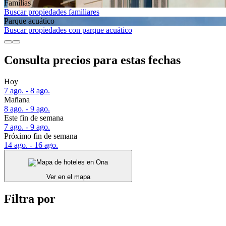
Familias
Buscar propiedades familiares
Parque acuático
Buscar propiedades con parque acuático
Consulta precios para estas fechas
Hoy
7 ago. - 8 ago.
Mañana
8 ago. - 9 ago.
Este fin de semana
7 ago. - 9 ago.
Próximo fin de semana
14 ago. - 16 ago.
Ver en el mapa
Filtra por