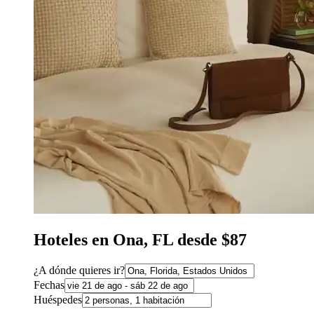
Hoteles en Ona, FL desde $87
¿A dónde quieres ir?
Fechas
Huéspedes