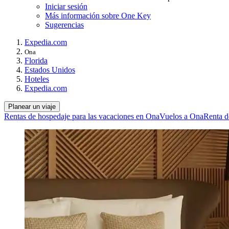
Iniciar sesión
Más información sobre One Key
Sugerencias
Expedia.com
Ona
Florida
Estados Unidos
Hoteles
Expedia.com
Planear un viaje
Rentas de hospedaje para las vacaciones en Ona
Vuelos a Ona
Renta d