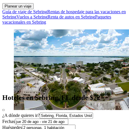
Planear un viaje
Guía de viaje de Sebring
Rentas de hospedaje para las vacaciones en
Sebring
Vuelos a Sebring
Renta de autos en Sebring
Paquetes
vacacionales en Sebring
Hoteles en Sebring, FL desde $72
¿A dónde quieres ir?
Fechas
Huéspedes