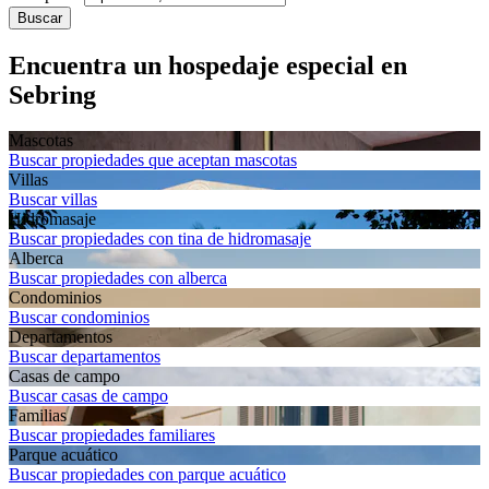
Buscar
Encuentra un hospedaje especial en
Sebring
Mascotas
Buscar propiedades que aceptan mascotas
Villas
Buscar villas
Hidromasaje
Buscar propiedades con tina de hidromasaje
Alberca
Buscar propiedades con alberca
Condominios
Buscar condominios
Departa­mentos
Buscar departamentos
Casas de campo
Buscar casas de campo
Familias
Buscar propiedades familiares
Parque acuático
Buscar propiedades con parque acuático