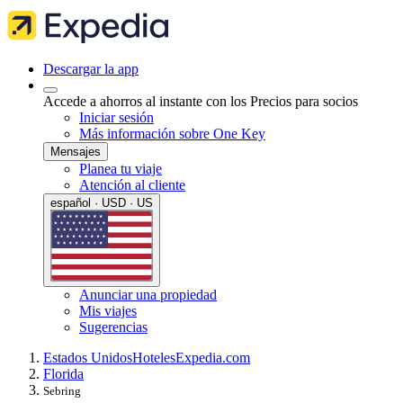
Descargar la app
Accede a ahorros al instante con los Precios para socios
Iniciar sesión
Más información sobre One Key
Mensajes
Planea tu viaje
Atención al cliente
español · USD · US
Anunciar una propiedad
Mis viajes
Sugerencias
Estados Unidos
Hoteles
Expedia.com
Florida
Sebring