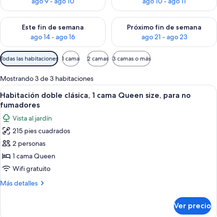
ago 9 - ago 10
ago 10 - ago 11
Consulta la disponibilidad para este fin de semana ago 14 - ag
Consulta la disponibilidad pa
Este fin de semana
Próximo fin de semana
ago 14 - ago 16
ago 21 - ago 23
Filtros
Todas las habitaciones
1 cama
2 camas
3 camas o más
disponibles
para
Mostrando 3 de 3 habitaciones
las
Abrir
Habitación de hotel con dos camas, c
5
Habitación doble clásica, 1 cama Queen size, para no
habitaciones
todas
fumadores
las
Vista al jardín
fotos
215 pies cuadrados
de
2 personas
Habitación
doble
1 cama Queen
clásica,
Wifi gratuito
1
Más
Más detalles
cama
detalles
Queen
sobre
Ver precio
Habitación
size,