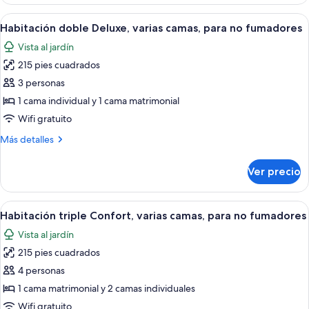
doble
para
clásica,
Abrir
Habitación de hotel con dos camas, c
no
4
1
Habitación doble Deluxe, varias camas, para no fumadores
todas
cama
fumadores
Vista al jardín
Queen
las
size,
215 pies cuadrados
fotos
para
de
3 personas
no
Habitación
fumadores
1 cama individual y 1 cama matrimonial
doble
Wifi gratuito
Deluxe,
Más
Más detalles
varias
detalles
camas,
sobre
Ver precio
Habitación
para
doble
no
Deluxe,
Abrir
Una habitación de hotel con dos camas
fumadores
4
varias
Habitación triple Confort, varias camas, para no fumadores
todas
camas,
Vista al jardín
para
las
no
215 pies cuadrados
fotos
fumadores
de
4 personas
Habitación
1 cama matrimonial y 2 camas individuales
triple
Wifi gratuito