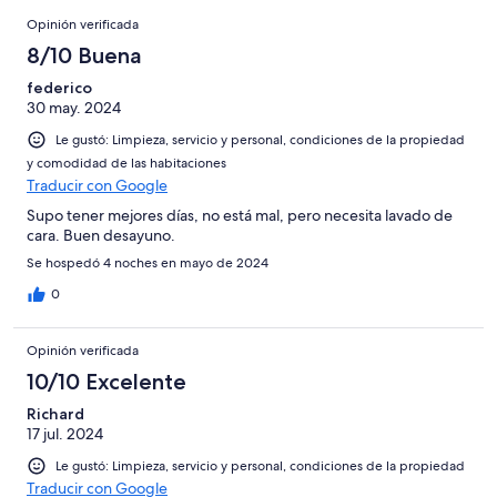
95
en
Opiniones
de
Basada
opiniones
Opinión verificada
2
95
en
de
8/10 Buena
opiniones
0
95
de
federico
opiniones
30 may. 2024
95
opiniones
Le gustó: Limpieza, servicio y personal, condiciones de la propiedad
y comodidad de las habitaciones
Traducir con Google
Supo tener mejores días, no está mal, pero necesita lavado de
cara. Buen desayuno.
Se hospedó 4 noches en mayo de 2024
0
Opinión verificada
10/10 Excelente
Richard
17 jul. 2024
Le gustó: Limpieza, servicio y personal, condiciones de la propiedad
Traducir con Google