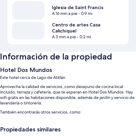
Iglesia de Saint Francis
A 16 min a pie
- 0.9 mi
Centro de artes Casa
Cakchiquel
A 3 min a pie
- 0.2 mi
Información de la propiedad
Hotel Dos Mundos
Este hotel cerca de Lago de Atitlán
Aprovecha la calidad de servicios, como desayuno de cocina local
incluido, terraza y cafetería, que te esperan en Hotel Dos Mundos. Hay
wifi gratis en las habitaciones disponible, además de jardín y servicio de
lavandería o tintorería.
También encontrarás otros servicios, como:
Alberca al aire libre
Propiedades similares
Traslado de ida y vuelta al aeropuerto (con cargo), recepción
disponible las 24 horas y asistencia para compra de tours o entradas