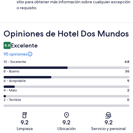
sitio para obtener más información sobre cualquier excepción
o requisito.
Opiniones
Opiniones de Hotel Dos Mundos
Excelente
8.8
95 opiniones
Puntuación
10 - Excelente
48
de
Puntuación
8 - Bueno
36
10,
de
es
Puntuación
6 - Aceptable
9
8,
decir,
de
es
Puntuación
4 - Malo
2
Excelente.
6,
decir,
de
Basada
es
Puntuación
2 - Terrible
0
Bueno.
4,
en
decir,
de
Basada
es
48
Aceptable.
2,
en
decir,
de
Basada
es
36
Malo.
9.2
9.2
9.2
95
en
decir,
de
Basada
Limpieza
Ubicación
Servicio y personal
opiniones
9
Terrible.