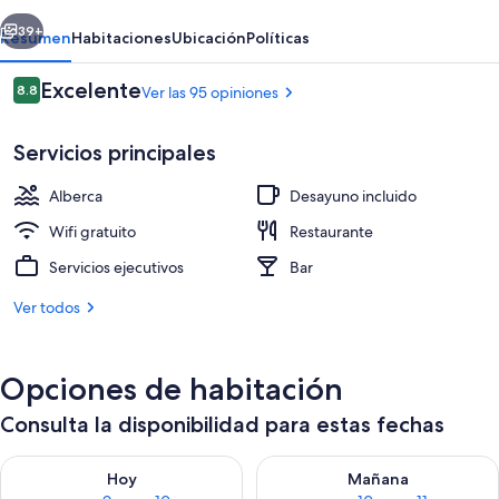
erior
Siguiente
39+
Resumen
Habitaciones
Ubicación
Políticas
Opiniones
Excelente
8.8
Ver las 95 opiniones
8.8 de 10,
Servicios principales
Alberca
Desayuno incluido
Wifi gratuito
Restaurante
Servicios ejecutivos
Bar
Desayuno de cocina local incluido todo
Ver todos
Opciones de habitación
Consulta la disponibilidad para estas fechas
Consulta la disponibilidad para hoy ago 9 - ago 10
Consulta la disponibilidad par
Hoy
Mañana