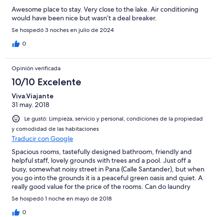
Awesome place to stay. Very close to the lake. Air conditioning
would have been nice but wasn’t a deal breaker.
Se hospedó 3 noches en julio de 2024
0
Opinión verificada
10/10 Excelente
Viva.Viajante
31 may. 2018
Le gustó: Limpieza, servicio y personal, condiciones de la propiedad
y comodidad de las habitaciones
Traducir con Google
Spacious rooms, tastefully designed bathroom, friendly and
helpful staff, lovely grounds with trees and a pool. Just off a
busy, somewhat noisy street in Pana (Calle Santander), but when
you go into the grounds it is a peaceful green oasis and quiet. A
really good value for the price of the rooms. Can do laundry
(blouse = Q.5)/ Restaurant onsite, breakfast was included and
Se hospedó 1 noche en mayo de 2018
good, and dinner (Italian pasta is specialty; was told the hotel
owner is Italian) was delicious.
0