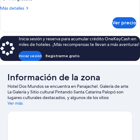
Confort,
Más
Más detalles
varias
detalles
camas,
sobre
Ver precio
Habitación
para
triple
no
Confort,
Inicia sesión y reserva para acumular crédito OneKeyCash en
fumadores
varias
miles de hoteles. ¡Más recompensas te llevan a más aventuras!
camas,
para
Iniciar sesión
Registrarme gratis
no
fumadores
Información de la zona
Hotel Dos Mundos se encuentra en Panajachel. Galería de arte
La Galería y Sitio cultural Pintando Santa Catarina Palopó son
lugares culturales destacados, y algunos de los sitios
emblemáticos del área incluyen Pascual Abaj y Portal de los
Ver más
Dioses. También vale la pena conocer Centro de artes Casa
Cakchiquel y Atitlan Reserve Butterfly Garden.
Visita nuestra
guía de Panajachel