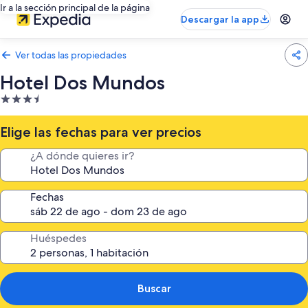
Ir a la sección principal de la página
Descargar la app
Ver todas las propiedades
Hotel Dos Mundos
Propiedad
de
3.5
Elige las fechas para ver precios
estrellas
¿A dónde quieres ir?
Fechas
Huéspedes
Buscar