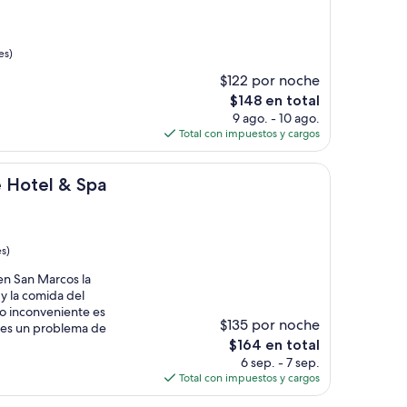
es)
$122 por noche
El
$148 en total
precio
9 ago. - 10 ago.
actual
Total con impuestos y cargos
es
de
 Spa
$148
e Hotel & Spa
s)
en San Marcos la
 y la comida del
co inconveniente es
$135 por noche
e es un problema de
El
$164 en total
precio
6 sep. - 7 sep.
actual
Total con impuestos y cargos
es