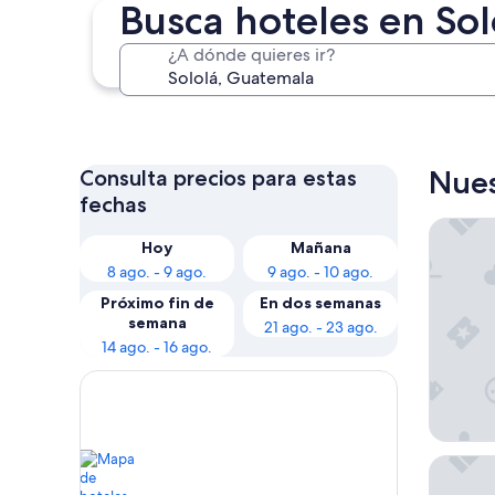
Busca hoteles en Sol
¿A dónde quieres ir?
Panajachel
Nues
Consulta precios para estas
fechas
Hotel y
Hoy
Mañana
8 ago. - 9 ago.
9 ago. - 10 ago.
Próximo fin de
En dos semanas
semana
21 ago. - 23 ago.
14 ago. - 16 ago.
Hotel At