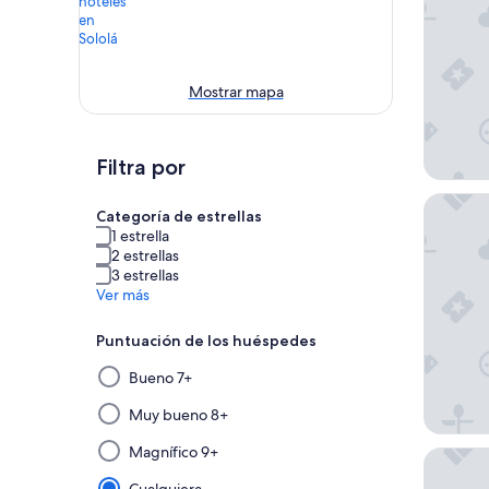
Mostrar mapa
Filtra por
Porta Ho
Categoría de estrellas
1 estrella
2 estrellas
3 estrellas
Ver más
Puntuación de los huéspedes
Al
Bueno 7+
seleccionar
y
Muy bueno 8+
aplicar
Magnífico 9+
Jenna's 
un
filtro
Cualquiera