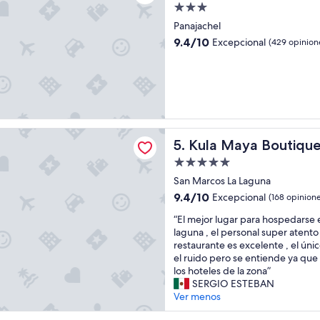
t
Propiedad
s
o
de
e
Panajachel
t
3.0
x
9.4
e
9.4/10
Excepcional
(429 opinion
p
estrellas
de
h
e
10,
a
c
Excepcional,
c
t
(429
e
a
opiniones)
s
t
e
i
n
ya Boutique Hotel & Spa
v
Kula Maya Boutique Hotel &
5. Kula Maya Boutiqu
t
a
i
Propiedad
s
r
de
,
San Marcos La Laguna
c
5.0
s
ó
9.4
9.4/10
Excepcional
(168 opinione
o
estrellas
m
de
l
“
“El mejor lugar para hospedarse 
o
10,
o
E
laguna , el personal super atento
d
Excepcional,
c
l
restaurante es excelente , el úni
o
(168
r
m
el ruido pero se entiende ya qu
y
opiniones)
e
e
los hoteles de la zona”
3
o
j
SERGIO ESTEBAN
n
q
o
Ver menos
c
u
r
a