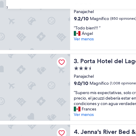
l
Propiedad
e
31
de
s
Panajachel
3.5
i
9.2
9.2/10
Magnífico
(850 opiniones
n
estrellas
de
“
c
“Todo bien!!! ”
10,
T
r
Ángel
Magnífico,
o
e
Ver menos
(850
d
í
opiniones)
o
b
b
l
tel del Lago
Porta Hotel del Lago
3. Porta Hotel del Lag
i
e
e
,
Propiedad
n
c
de
Panajachel
!
a
3.5
!
d
9.0
9.0/10
Magnífico
(1,008 opinione
estrellas
!
a
de
“
“Supero mis expectativas, solo c
”
r
10,
S
precio, el jacuzzi debería estar e
i
Magnífico,
u
condiciones y con agua verdader
n
(1,008
p
Frances
c
opiniones)
e
Ver menos
o
r
n
o
c
River Bed & Breakfast
m
Jenna's River Bed & Breakfas
4. Jenna's River Bed 
i
i