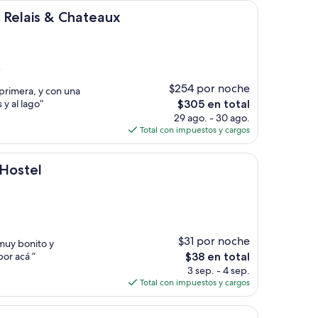
de
& Chateaux
$164
- Relais & Chateaux
)
$254 por noche
 primera, y con una
El
 y al lago”
$305 en total
precio
29 ago. - 30 ago.
actual
Total con impuestos y cargos
es
de
$305
 Hostel
$31 por noche
 muy bonito y
El
or acá ”
$38 en total
precio
3 sep. - 4 sep.
actual
Total con impuestos y cargos
es
de