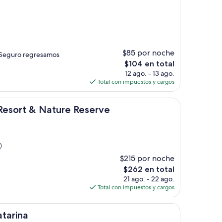
$38
$85 por noche
 . Seguro regresamos
El
$104 en total
precio
12 ago. - 13 ago.
actual
Total con impuestos y cargos
es
de
Nature Reserve
$104
Resort & Nature Reserve
)
$215 por noche
El
$262 en total
precio
21 ago. - 22 ago.
actual
Total con impuestos y cargos
es
de
$262
atarina