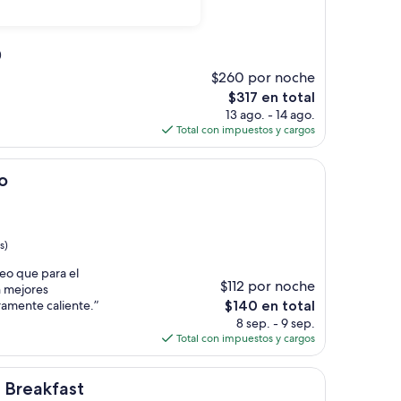
)
$260 por noche
El
$317 en total
precio
13 ago. - 14 ago.
actual
Total con impuestos y cargos
es
de
$317
o
s)
reo que para el
$112 por noche
n mejores
El
amente caliente.”
$140 en total
precio
8 sep. - 9 sep.
actual
Total con impuestos y cargos
es
de
t
$140
& Breakfast