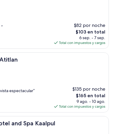
$82 por noche
 ”
El
$103 en total
precio
6 sep. - 7 sep.
actual
Total con impuestos y cargos
es
de
$103
Atitlan
$135 por noche
vista espectacular”
El
$165 en total
precio
9 ago. - 10 ago.
actual
Total con impuestos y cargos
es
de
Spa Kaalpul
$165
Hotel and Spa Kaalpul