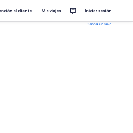
nción al cliente
Mis viajes
Iniciar sesión
Planear un viaje