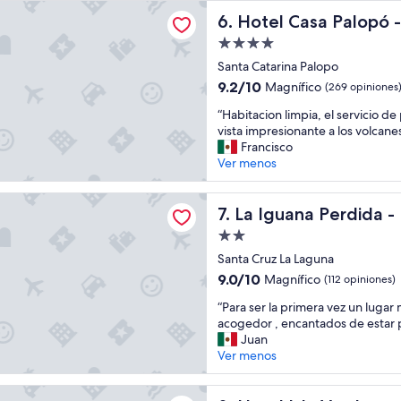
e
l
s
sa Palopó - Relais & Chateaux
p
u
Hotel Casa Palopó - Relais 
6. Hotel Casa Palopó 
a
a
g
”
Propiedad
r
a
de
a
r
Santa Catarina Palopo
4.0
e
p
9.2
9.2/10
Magnífico
(269 opiniones
l
a
estrellas
de
“
p
r
“Habitacion limpia, el servicio de
10,
H
r
a
vista impresionante a los volcanes
Magnífico,
a
e
h
Francisco
(269
b
c
o
Ver menos
opiniones)
i
i
s
t
o
p
a Perdida - Hostel
a
La Iguana Perdida - Hostel
,
e
7. La Iguana Perdida -
c
e
d
Propiedad
i
l
a
de
o
Santa Cruz La Laguna
j
r
2.0
n
a
s
9.0
9.0/10
Magnífico
(112 opiniones)
l
c
e
estrellas
de
“
i
“Para ser la primera vez un lugar
u
e
10,
P
m
acogedor , encantados de estar p
z
n
Magnífico,
a
p
Juan
z
S
(112
r
i
Ver menos
i
a
opiniones)
a
a
d
n
s
,
e
M
la Verde