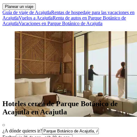
Planear un viaje
Guía de viaje de Acajutla
Rentas de hospedaje para las vacaciones en
Acajutla
Vuelos a Acajutla
Renta de autos en Parque Botánico de
Acajutla
Vacaciones en Parque Botánico de Acajutla
Hoteles cerca de Parque Botánico de
Acajutla en Acajutla
¿A dónde quieres ir?