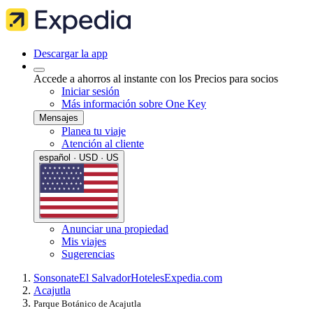
Descargar la app
Accede a ahorros al instante con los Precios para socios
Iniciar sesión
Más información sobre One Key
Mensajes
Planea tu viaje
Atención al cliente
español · USD · US
Anunciar una propiedad
Mis viajes
Sugerencias
Sonsonate
El Salvador
Hoteles
Expedia.com
Acajutla
Parque Botánico de Acajutla