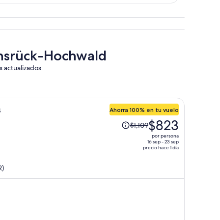
unsrück-Hochwald
s actualizados.
s
Ahorra 100% en tu vuelo
El
$823
$1,109
precio
por persona
era
16 sep - 23 sep
precio hace 1 día
de
$1,109
R)
y
ahora
es
de
$823