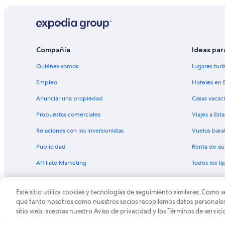
Hoteles en Sonnenberg-Winnenberg
Hoteles en Mackenrodt
Hoteles en Trittenheim
Compañía
Ideas par
Hoteles en Neumagen-Dhron
Quiénes somos
Lugares turí
B&B en Idar-Oberstein
Apartamentos en Idar-Oberstein
Empleo
Hoteles en 
Hoteles en Idar-Oberstein
Anunciar una propiedad
Casas vacac
B&B en Klüsserath
Propuestas comerciales
Viajes a Est
Hoteles en Klüsserath
Relaciones con los inversionistas
Vuelos bara
Hoteles en Burgen
Publicidad
Renta de au
Hoteles en Monzel
Affiliate Marketing
Todos los t
Este sitio utiliza cookies y tecnologías de seguimiento similares. Como s
© 2026 Expedia, Inc., una empresa de Expedia Group. T
que tanto nosotros como nuestros socios recopilemos datos personales y
sitio web, aceptas nuestro Aviso de privacidad y los Términos de servici