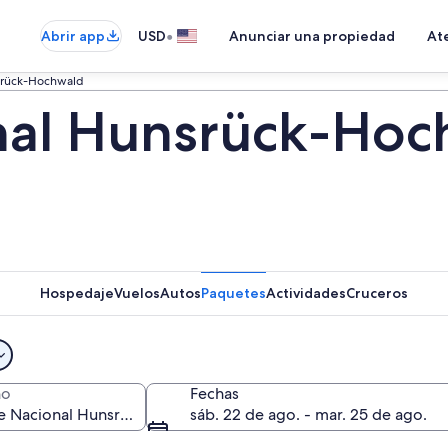
•
Abrir app
USD
Anunciar una propiedad
Ate
srück-Hochwald
al Hunsrück-Hoch
Hospedaje
Vuelos
Autos
Paquetes
Actividades
Cruceros
no
Fechas
sáb. 22 de ago. - mar. 25 de ago.