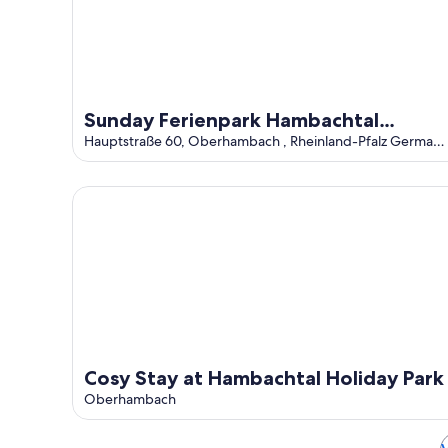
Sunday Ferienpark Hambachtal
Oberhambach
Hauptstraße 60, Oberhambach , Rheinland-Pfalz Germany
55765, Frankfurt Am Main Oberhambach OVHDE
Cosy Stay at Hambachtal Holiday Park
Cosy Stay at Hambachtal Holiday Park
Oberhambach