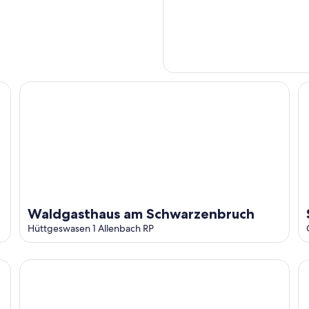
rrace, Private Garden and Wi-Fi
Waldgasthaus am Schwarzenbruch
Sp
Waldgasthaus am Schwarzenbruch
Hüttgeswasen 1 Allenbach RP
Nature Retreat in Hambachtal Holiday Park
Mo