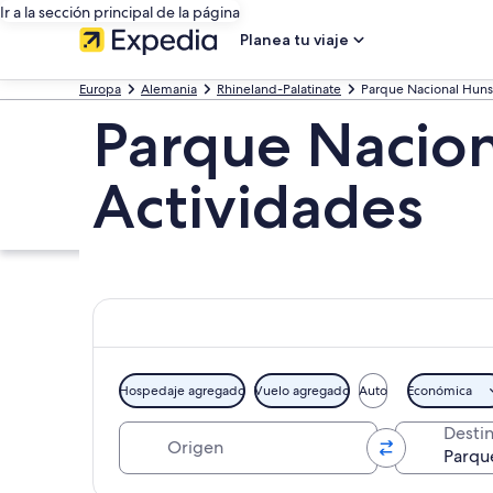
Ir a la sección principal de la página
Planea tu viaje
Europa
Alemania
Rhineland-Palatinate
Parque Nacional Hun
Parque Nacion
Actividades
Hospedaje agregado
Vuelo agregado
Auto
Económica
Origen
Desti