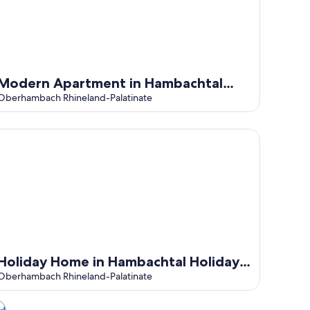
Modern Apartment in Hambachtal
Holiday Park
Oberhambach Rhineland-Palatinate
liday Home in Hambachtal Holiday Park
Holiday Home in Hambachtal Holiday
Park
Oberhambach Rhineland-Palatinate