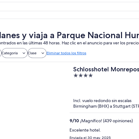
lanes y viaja a Parque Nacional H
ntrados en las últimas 48 horas. Haz clic en el anuncio para ver los precio
Categoría
Clase
Eliminar todos los filtros
Schlosshotel Monrepo
4
out
of
5
Incl. vuelo redondo sin escalas
Birmingham (BHX) a Stuttgart (ST
9
/
10
¡Magnífico! (439 opiniones)
Excelente hotel.
Enviada el 30 may. 2025