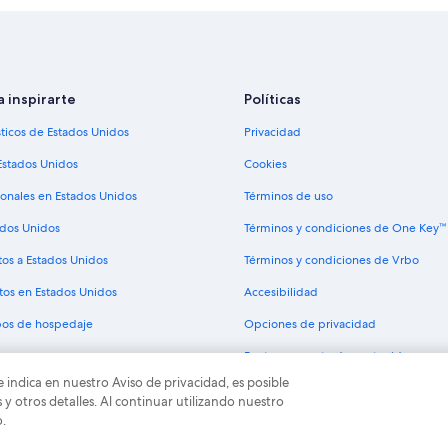
Hoteles en Lörsch
Condominios en Estación de tren d
Hoteles en Verbandsgemeinde He
a inspirarte
Políticas
Hoteles en Rapperath
sticos de Estados Unidos
Privacidad
Casas de huéspedes en Idar-Obers
Hoteles de Independent en Idar-O
Estados Unidos
Cookies
Hoteles de Flair en Kleinich
ionales en Estados Unidos
Términos de uso
Casas de huéspedes en Klüsserath
ados Unidos
Términos y condiciones de One Key™
Hoteles en Oberhambach
tos a Estados Unidos
Términos y condiciones de Vrbo
Hoteles cerca de Museo de Minera
tos en Estados Unidos
Accesibilidad
ipos de hospedaje
Opciones de privacidad
Pautas y reporte de contenido
e indica en nuestro Aviso de privacidad, es posible
odos los derechos reservados. Expedia y el logo de Expedia son marcas registrad
 otros detalles. Al continuar utilizando nuestro
o.