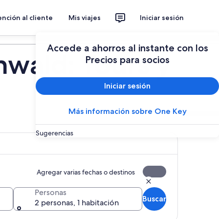
nción al cliente
Mis viajes
Iniciar sesión
Planear un viaje
Accede a ahorros al instante con los
wald: Tours y
Precios para socios
Iniciar sesión
Más información sobre One Key
Sugerencias
Agregar varias fechas o destinos
Personas
Buscar
2 personas, 1 habitación