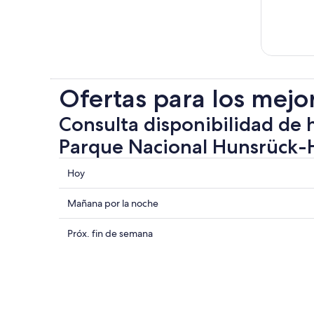
Ofertas para los mejo
Consulta disponibilidad de 
Parque Nacional Hunsrück
Consultar
Hoy
los
precios
Consultar
Mañana por la noche
cerca
precios
de
cerca
Consultar
Próx. fin de semana
Parque
de
precios
Nacional
Parque
cerca
Hunsrück-
Nacional
de
Hochwald
Hunsrück-
Parque
para
Hochwald
Nacional