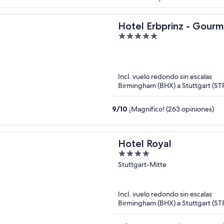
Hotel Erbprinz - Gour
5
out
of
5
Incl. vuelo redondo sin escalas
Birmingham (BHX) a Stuttgart (ST
9
/
10
¡Magnífico! (263 opiniones)
Hotel Royal
4
out
Stuttgart-Mitte
of
5
Incl. vuelo redondo sin escalas
Birmingham (BHX) a Stuttgart (ST