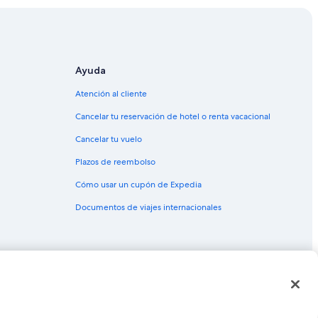
e Idar-Oberstein
rmeskeil
Ayuda
Atención al cliente
tein
berstein
Cancelar tu reservación de hotel o renta vacacional
Cancelar tu vuelo
Plazos de reembolso
Cómo usar un cupón de Expedia
les Alemanes
Documentos de viajes internacionales
as o marcas comerciales de Expedia, Inc. CST# 2029030-50.