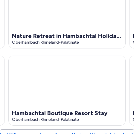
Nature Retreat in Hambachtal Holiday
Park
Oberhambach Rhineland-Palatinate
Hambachtal Boutique Resort Stay
Ho
Hambachtal Boutique Resort Stay
Oberhambach Rhineland-Palatinate