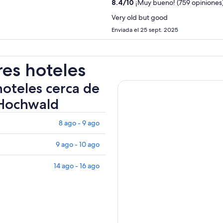
8.4
/
10
¡Muy bueno! (759 opiniones
Very old but good
Enviada el 25 sept. 2025
res hoteles
hoteles cerca de
-Hochwald
8 ago - 9 ago
9 ago - 10 ago
14 ago - 16 ago