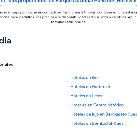
Ver 1553 propiedades en Parque Nacional Hunsrück-Hochwal
io más bajo por noche encontrado en las últimas 24 horas, con base en una estanc
 noche para 2 adultos. Los precios y la disponibilidad están sujetos a cambios. Aplic
términos adicionales.
dia
onales
Hoteles en Riol
Hoteles en Horbruch
Hoteles en Lieser
Hostales en Centro histórico
Hoteles de lujo en Bernkastel-Kues
Hoteles en Bernkastel-Kues
Hoteles en Mertesdorf