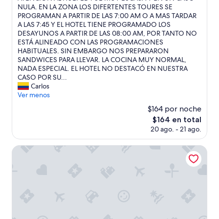
H
NULA. EN LA ZONA LOS DIFERTENTES TOURES SE
(2
O
PROGRAMAN A PARTIR DE LAS 7:00 AM O A MAS TARDAR
opiniones)
T
A LAS 7:45 Y EL HOTEL TIENE PROGRAMADO LOS
E
DESAYUNOS A PARTIR DE LAS 08:00 AM, POR TANTO NO
L
ESTÁ ALINEADO CON LAS PROGRAMACIONES
C
HABITUALES. SIN EMBARGO NOS PREPARARON
O
SANDWICES PARA LLEVAR. LA COCINA MUY NORMAL,
M
NADA ESPECIAL. EL HOTEL NO DESTACÓ EN NUESTRA
O
CASO POR SU...
I
Carlos
N
Ver menos
S
$164 por noche
T
El
$164 en total
A
precio
20 ago. - 21 ago.
L
actual
A
es
C
Tortuga Bay Eco Hotel
de
I
$164
Ó
N
E
S
T
A
M