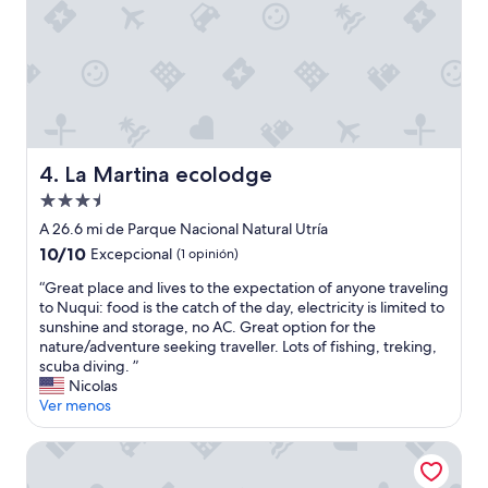
t
S
e
P
d
E
p
D
l
E
a
S
c
D
e
E
r
La Martina ecolodge
4. La Martina ecolodge
L
i
H
Propiedad
g
O
h
de
A 26.6 mi de Parque Nacional Natural Utría
T
t
3.5
10.0
10/10
E
Excepcional
(1 opinión)
o
estrellas
de
L
f
“
“Great place and lives to the expectation of anyone traveling
10,
.
f
G
to Nuqui: food is the catch of the day, electricity is limited to
Excepcional,
L
b
r
sunshine and storage, no AC. Great option for the
(1
A
e
e
nature/adventure seeking traveller. Lots of fishing, treking,
opinión)
A
a
a
scuba diving. ”
T
c
t
Nicolas
E
h
p
Ver menos
N
,
l
C
b
a
Ostional river
I
u
c
Ó
g
e