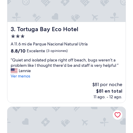
U
Y
B
I
E
Tortuga Bay Eco Hotel
3. Tortuga Bay Eco Hotel
N
Propiedad
.
E
de
A 11.6 mi de Parque Nacional Natural Utría
R
3.0
8.8
8.8/10
Excelente
(3 opiniones)
A
estrellas
de
M
“
“Quiet and isolated place right off beach, bugs weren’t a
10,
O
Q
problem like I thought there’d be and staff is very helpful ”
Excelente,
S
u
Lennie
(3
L
i
Ver menos
opiniones)
O
e
$81 por noche
S
t
U
El
$81 en total
a
N
precio
11 ago. - 12 ago.
n
I
actual
d
C
es
i
La Martina ecolodge
O
de
s
S
$81
o
H
l
U
a
E