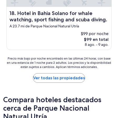
L
N
O
Hotel in Bahia Solano for whale watching, sport fishing 
18. Hotel in Bahia Solano for whale
D
watching, sport fishing and scuba diving.
E
S
A 23.7 mi de Parque Nacional Natural Utría
T
$99 por noche
A
El
$99 en total
C
precio
Ó
8 ago. - 9 ago.
actual
E
es
N
de
Precio
Precio más bajo por noche encontrado en las últimas 24 horas, con base
N
$99
en una estancia de 1 noche para 2 adultos. Los precios y la disponibilidad
más
U
están sujetos a cambios. Aplican términos adicionales.
bajo
E
por
S
noche
T
Ver todas las propiedades
encontrado
R
en
A
las
C
últimas
A
Compara hoteles destacados
24
S
cerca de Parque Nacional
horas,
O
con
P
Natural Utría
base
O