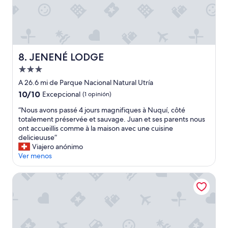
e
n
P
c
c
A
t
a
R
r
r
T
i
g
I
c
a
R
JENENÉ LODGE
i
8. JENENÉ LODGE
d
D
t
o
E
Propiedad
y
d
L
de
A 26.6 mi de Parque Nacional Natural Utría
i
e
A
3.0
s
l
10.0
10/10
Excepcional
(1 opinión)
S
l
estrellas
h
de
7
“
“Nous avons passé 4 jours magnifiques à Nuquí, côté
i
o
10,
:
N
totalement préservée et sauvage. Juan et ses parents nous
m
t
Excepcional,
0
o
ont accueillis comme à la maison avec une cuisine
i
e
(1
0
u
delicieuuse”
t
l
opinión)
A
s
Viajero anónimo
e
.
M
a
Ver menos
d
”
O
v
t
A
o
o
Cabaña Los Termales
M
n
s
A
s
u
S
p
n
T
a
s
A
s
h
R