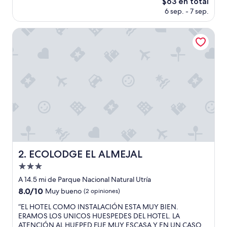
El
$63 en total
Bueno,
precio
(17
6 sep. - 7 sep.
actual
opiniones)
es
ECOLODGE EL ALMEJAL
de
$63
ECOLODGE EL ALMEJAL
2. ECOLODGE EL ALMEJAL
Propiedad
de
A 14.5 mi de Parque Nacional Natural Utría
3.0
8.0
8.0/10
Muy bueno
(2 opiniones)
estrellas
de
“
“EL HOTEL COMO INSTALACIÓN ESTA MUY BIEN.
10,
E
ERAMOS LOS UNICOS HUESPEDES DEL HOTEL. LA
Muy
L
ATENCIÓN AL HUEPED FUE MUY ESCASA Y EN UN CASO
bueno,