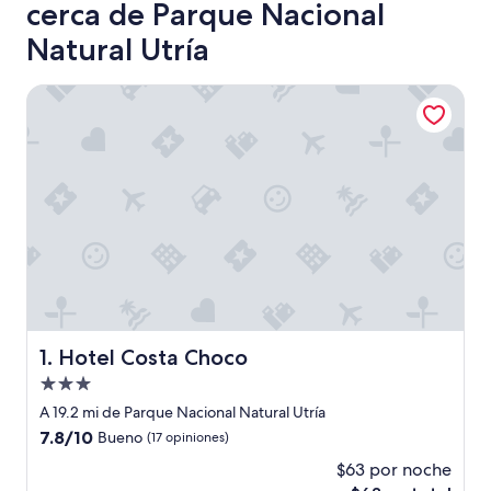
cerca de Parque Nacional
Natural Utría
Hotel Costa Choco
Hotel Costa Choco
1. Hotel Costa Choco
Propiedad
de
A 19.2 mi de Parque Nacional Natural Utría
3.0
7.8
7.8/10
Bueno
(17 opiniones)
estrellas
de
$63 por noche
10,