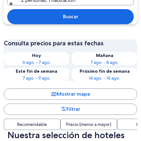
2 personas, 1 habitación
Buscar
Consulta precios para estas fechas
Hoy
Mañana
6 ago. - 7 ago.
7 ago. - 8 ago.
Este fin de semana
Próximo fin de semana
7 ago. - 9 ago.
14 ago. - 16 ago.
Mostrar mapa
Filtrar
Recomendable
Precio (menor a mayor)
Di
Nuestra selección de hoteles