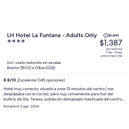
El
LH Hotel La Funtana - Adults Only
$1,891
precio
$1,387
4
era
out
por persona
de
of
7 sep - 12 sep
precio hace 1 día
$1,891
5
Incl. vuelo redondo sin escalas
y
Boston (BOS) a Olbia (OLB)
ahora
es
8.8
/
10
¡Excelente! (145 opiniones)
de
$1,387
Hotel muy correcto, situado a unos 15 minutos del centro ( me
desplazaba con el coche), pero nuy conveniente para huir del
por
bullicio de Sta. Teresa, población demasiado masificada del centro.
persona
Tiene justo enfrente un súper, detalle que suele ser útil. Creo que
Enviada el 3 ago. 2024
este hotel debe acoger estudiantes de hostelería porque tenía
mucho personal joven y muy pero que muy disciplinados, y llevaban
la sala de desayunos a la perfección.