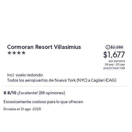
El
Cormoran Resort Villasimius
$2,288
precio
$1,677
4
era
out
por persona
de
of
24 sep - 30 sep
precio hace 1 día
$2,288
5
Incl. vuelo redondo
y
Todos los aeropuertos de Nueva York (NYC) a Cagliari (CAG)
ahora
es
8.8
/
10
¡Excelente! (88 opiniones)
de
$1,677
Excesivamente costoso para lo que ofrecen
por
Enviada el 21 ago. 2025
persona