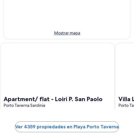
ago
por
para
-
la
este
8
noche,
fin
ago
8
de
ago
semana,
-
7
Mostrar mapa
9
ago
ago
-
Apartment/ flat - Loiri P. San Paolo
Villa Lis
9
ago
Apartment/ flat - Loiri P. San Paolo
Villa
Porto Taverna Sardinia
prote
Porto Ta
Ver 4359 propiedades en Playa Porto Taverna