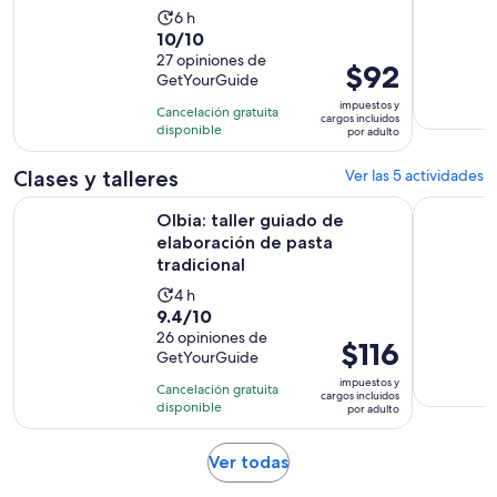
La
6 h
10.0
10/10
actividad
de
27 opiniones de
dura
El
$92
GetYourGuide
10
6
precio
con
impuestos y
horas
Cancelación gratuita
es
cargos incluidos
27
disponible
por adulto
de
opiniones
$92.
Clases y talleres
Ver las 5 actividades
por
Se ab
Olbia: taller guiado de elaboración de pasta tradicional
Olbia: cla
adulto
Olbia: taller guiado de
elaboración de pasta
tradicional
La
4 h
9.4
9.4/10
actividad
de
26 opiniones de
dura
El
$116
GetYourGuide
10
4
precio
con
impuestos y
horas
Cancelación gratuita
es
cargos incluidos
26
disponible
por adulto
de
opiniones
$116.
Se
Ver todas
por
abrirá
adulto