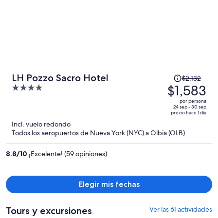
El
LH Pozzo Sacro Hotel
$2,132
precio
$1,583
4
era
out
por persona
de
of
24 sep - 30 sep
precio hace 1 día
$2,132
5
Incl. vuelo redondo
y
Todos los aeropuertos de Nueva York (NYC) a Olbia (OLB)
ahora
es
8.8
/
10
¡Excelente! (59 opiniones)
de
$1,583
por
Elegir mis fechas
persona
Tours y excursiones
Ver las 61 actividades