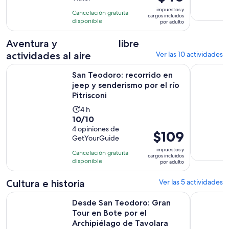
10
1
precio
con
impuestos y
hora
Cancelación gratuita
es
cargos incluidos
142
disponible
y
por adulto
de
opiniones
30
$40.
Aventura y
libre
minutos
por
actividades al aire
Ver las 10 actividades
adulto
San Teodoro: recorrido en jeep y senderismo por el río Pitri
Rio Pitris
San Teodoro: recorrido en
jeep y senderismo por el río
Pitrisconi
La
4 h
10.0
10/10
actividad
de
4 opiniones de
dura
El
$109
GetYourGuide
10
4
precio
con
impuestos y
horas
Cancelación gratuita
es
cargos incluidos
4
disponible
por adulto
de
opiniones
$109.
Cultura e historia
Ver las 5 actividades
por
Desde San Teodoro: Gran Tour en Bote por el Archipiélago 
Cerdeña: r
adulto
Desde San Teodoro: Gran
Tour en Bote por el
Archipiélago de Tavolara