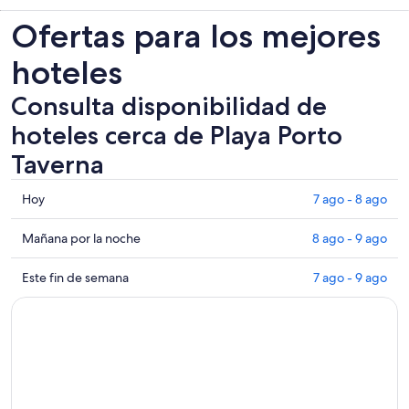
en
Ofertas para los mejores
una
nueva
hoteles
pestaña
Consulta disponibilidad de
hoteles cerca de Playa Porto
Taverna
Consultar
Hoy
7 ago - 8 ago
los
precios
Consultar
Mañana por la noche
8 ago - 9 ago
cerca
precios
de
cerca
Consultar
Este fin de semana
7 ago - 9 ago
Playa
de
precios
Porto
Playa
cerca
Taverna
Porto
de
para
Taverna
Playa
hoy,
para
Porto
7
mañana
Taverna