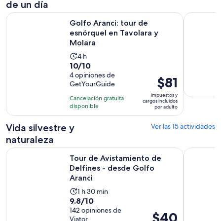
de un día
Se abri
Golfo Aranci: tour de esnórquel en Tavolara y Molara
Excursión 
Golfo Aranci: tour de
esnórquel en Tavolara y
Molara
La
4 h
10.0
10/10
actividad
de
4 opiniones de
dura
El
$81
GetYourGuide
10
4
precio
con
impuestos y
horas
Cancelación gratuita
es
cargos incluidos
4
disponible
por adulto
de
opiniones
$81.
Vida silvestre y
Ver las 15 actividades
por
naturaleza
adulto
Se ab
Tour de Avistamiento de Delfines - desde Golfo Aranci
Cerdeña: r
Tour de Avistamiento de
Delfines - desde Golfo
Aranci
La
1 h 30 min
9.8
9.8/10
actividad
de
142 opiniones de
dura
El
$40
Viator