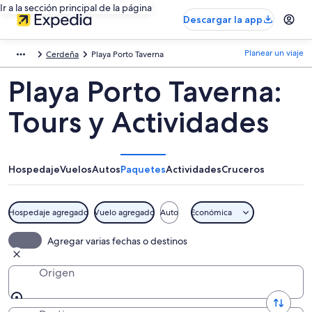
Ir a la sección principal de la página
Descargar la app
Planear un viaje
Cerdeña
Playa Porto Taverna
Playa Porto Taverna:
Tours y Actividades
Hospedaje
Vuelos
Autos
Paquetes
Actividades
Cruceros
Hospedaje agregado
Vuelo agregado
Auto
Económica
Agregar varias fechas o destinos
Origen