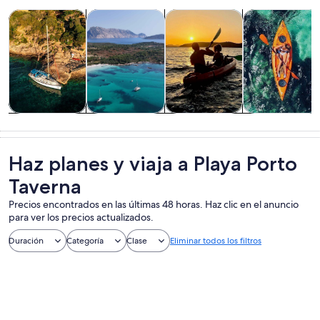
Se abrirá en una nueva pestaña
Se abrirá en una nueva 
Se 
Tours y excursiones de un día
Actividades acuáticas
Tours acuáticos y cruceros
Vida silvestre 
Tours y
Actividades
Tours
Vida silvestre 
excursiones de
acuáticas
acuáticos y
naturaleza
un día
cruceros
Haz planes y viaja a Playa Porto
Taverna
Precios encontrados en las últimas 48 horas. Haz clic en el anuncio
para ver los precios actualizados.
Duración
Categoría
Clase
Eliminar todos los filtros