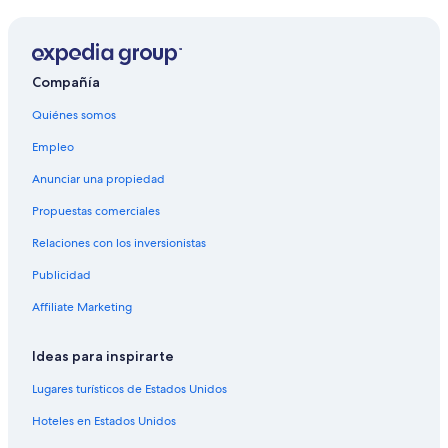
Hoteles en Isla Tavolara
Hoteles para ir de compras en Loiri Porto San Paolo
Hoteles en la playa en Loiri Porto San Paolo
Compañía
Hoteles en Loiri Porto San Paolo
Quiénes somos
Apartamentos en San Teodoro
Empleo
Hoteles en la playa en San Teodoro
Anunciar una propiedad
Hoteles en San Teodoro
Propuestas comerciales
Villas en San Teodoro
Relaciones con los inversionistas
Hoteles en Costa Corallina
Publicidad
Hoteles en Porto San Paolo
Affiliate Marketing
Hoteles de golf en Pittulongu
Hoteles en la playa en Pittulongu
Ideas para inspirarte
Hoteles en la naturaleza en Pittulongu
Lugares turísticos de Estados Unidos
Hoteles con bar en Murta Maria
Hoteles en Estados Unidos
Hoteles en Murta Maria