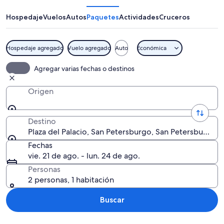
Palacio
Hospedaje
Vuelos
Autos
Paquetes
Actividades
Cruceros
Hospedaje agregado
Vuelo agregado
Auto
Económica
Una amplia plaza abierta con una colu
Agregar varias fechas o destinos
Origen
Destino
Plaza del Palacio, San Petersburgo, San Petersburgo, R
Fechas
vie. 21 de ago. - lun. 24 de ago.
Personas
2 personas, 1 habitación
Buscar
Explorar mapa