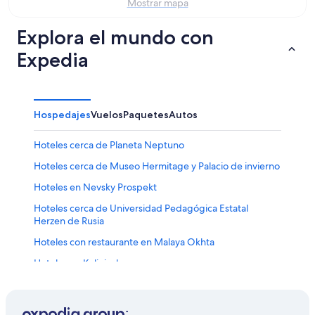
ago
-
semana,
Mostrar mapa
9
14
ago
ago
Explora el mundo con
-
Expedia
16
ago
Hospedajes
Vuelos
Paquetes
Autos
Hoteles cerca de Planeta Neptuno
Hoteles cerca de Museo Hermitage y Palacio de invierno
Hoteles en Nevsky Prospekt
Hoteles cerca de Universidad Pedagógica Estatal
Herzen de Rusia
Hoteles con restaurante en Malaya Okhta
Hoteles en Kalininsky
Hoteles en Centro de San Petersburgo
Hoteles en Posëlok Lenina