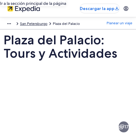
Ir a la sección principal de la página
Descargar la app
Planear un viaje
San Petersburgo
Plaza del Palacio
Plaza del Palacio:
Tours y Actividades
Fotos
de
Plaza
17
del