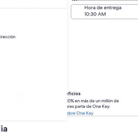
Devolución (igual a la e
a de devolución
Hora de entrega
go
ayor.
irección
Accede a beneficios
Ahorra desde un 10% en más de un millón de
rentas de auto si eres parte de One Key.
Ver información sobre One Key
ia