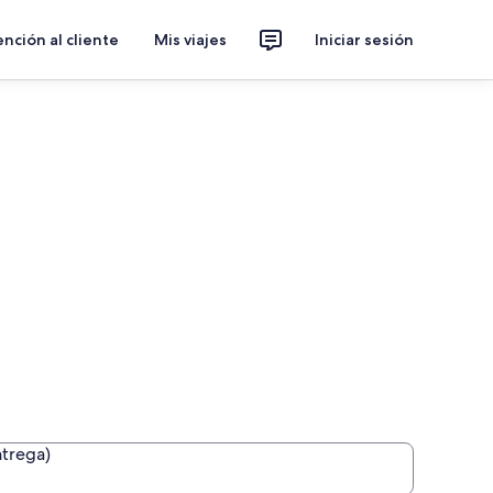
nción al cliente
Mis viajes
Iniciar sesión
ntrega)