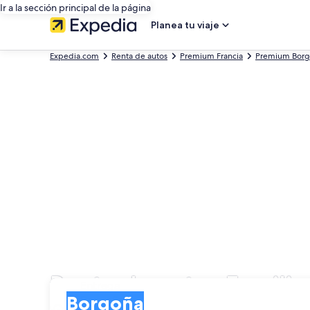
Ir a la sección principal de la página
Planea tu viaje
Expedia.com
Renta de autos
Premium Francia
Premium Borg
Renta de autos Famili
Entrega
Entrega
Borgoña