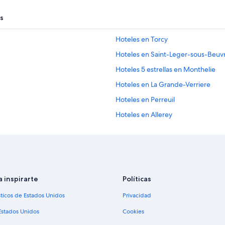
s
Hoteles en Torcy
Hoteles en Saint-Leger-sous-Beuv
Hoteles 5 estrellas en Monthelie
Hoteles en La Grande-Verriere
Hoteles en Perreuil
Hoteles en Allerey
Hoteles con bar en Sainte-Sabine
Hoteles 5 estrellas en Château-C
Hoteles en Saint-Didier-sur-Arroux
Chalets en Cotes de Beaune
a inspirarte
Políticas
Villas en Cotes de Beaune
sticos de Estados Unidos
Privacidad
Hoteles en Saulieu
Estados Unidos
Cookies
Campings en Bosque Morvan