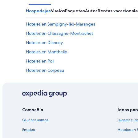
Hospedajes
Vuelos
Paquetes
Autos
Rentas vacacionale
Hoteles en Sampigny-lès-Maranges
Hoteles en Chassagne-Montrachet
Hoteles en Diancey
Hoteles en Monthelie
Hoteles en Poil
Hoteles en Corpeau
Hoteles en Viévy
B&B en Bouzeron
Hoteles en Château-Chinon-Campagne
B&B en Savigny-les-Beaune
Compañía
Ideas par
Hoteles cerca de viñedos en Cotes de Beaune
Quiénes somos
Lugares turí
Hoteles en Chailly-sur-Armancon
Empleo
Hoteles en 
Cabañas en Bosque Morvan