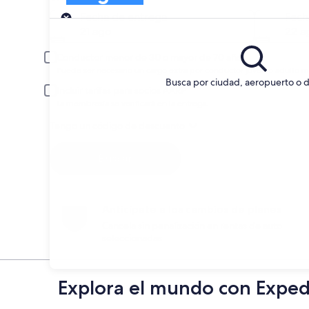
Entrega
Fecha de entrega
Fech
21 ago
22 a
Conductor menor de 30 o mayor de 70 años
Puede ser necesario un cargo extra por conductor joven o adulto m
Busca por ciudad, aeropuerto o d
Incluir tarifas para socios AARP
La membresía se verificará en la entrega.
Tengo un código de descuento
Buscar
Anticípate a los cambios de planes
Cancela sin penalización en rentas de auto
seleccionadas.
Explora el mundo con Exped