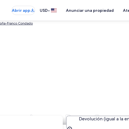
•
Abrir app
USD
Anunciar una propiedad
Ate
oña-Franco Condado
ar premium en Borgoña
Devolución (igual a la e